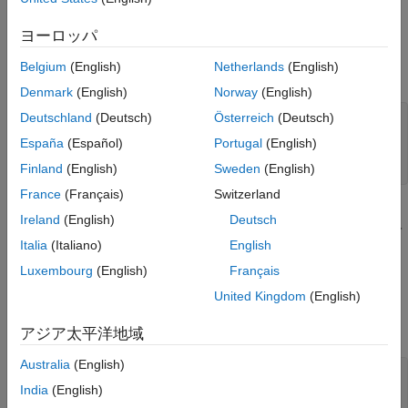
を開きます。
DigitalWrite.m
ヨーロッパ
プロパティ セクションを見つけて、新しいプロ
Nontunable
Belgium
(English)
Netherlands
(English)
パティ
を追加します。値を 9 に設定します。
pinNumber
Denmark
(English)
Norway
(English)
Deutschland
(Deutsch)
Österreich
(Deutsch)
properties
 (Nontunable)

% Pin Number
España
(Español)
Portugal
(English)
end
Finland
(English)
Sweden
(English)
France
(Français)
Switzerland
プロパティ属性が
に設定されている場合、モデ
Nontunable
Ireland
(English)
Deutsch
ルの実行中は変更できません。プロパティに割り当てられて
Italia
(Italiano)
English
いる値は、ブロックがモデルに追加されたときの既定値で
す。
Luxembourg
(English)
Français
United Kingdom
(English)
プロパティを使用するように
メソッド
pinNumber
setupImpl
を更新します。
アジア太平洋地域
Australia
(English)
methods
 (Access=protected)

India
(English)
function
 setupImpl(obj) 
%#ok<MANU>
if
 isempty(coder.target)
