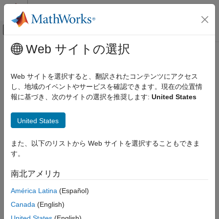
コンテンツへスキップ
MATLAB ヘルプ センター
オフキャンバス ナビゲーション メ
メインコンテンツ
Web サイトの選択
ドキュメンテーションのホーム
ピン番号プロパティの追加
コード生成
Web サイトを選択すると、翻訳されたコンテンツにアクセス
し、地域のイベントやサービスを確認できます。現在の位置情
Embedded Coder
ステップ 3 - 2:
ブロック マスク
報に基づき、次のサイトの選択を推奨します:
United States
展開、統合、サポートされているハードウェア
Embedded Coder でサポートされているハード
1
ウェア
United States
2
Intel SoC デバイス
デバイス ドライバー ブロック
また、以下のリストから Web サイトを選択することもできま
3
す。
ピン番号プロパティの追加
南北アメリカ
この手順では、
Digital Write ブロックの作成
で開発した System
項目一覧
object™ を変更して、ブロック ダイアログ ボックスから設定で
参考
América Latina
(Español)
きるピン番号プロパティを含めます。
Canada
(English)
®
MATLAB
エディターで、System object クラス ファイル
United States
(English)