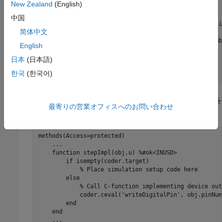
New Zealand
(English)
% Place simulation setup code here
else
中国
% Call C-function implementing device ini
简体中文
            coder.cinlcude(
'digitalio_arduino.h'
);

            coder.ceval(
'digitalIOSetup'
, obj.pinNumb
English
end
end
日本
(日本語)
...
한국
(한국어)
end
プロパティを使用するように
メソッドを
pinNumber
stepImpl
最寄りの営業オフィスへのお問い合わせ
更新します。
methods
(Access=protected)

...
function
 stepImpl(obj,u) 
%#ok<INUSD>
if
 isempty(coder.target)

% Place simulation setup code here
else
% Call C-function implementing device out
            coder.ceval(
'writeDigitalPin'
, obj.pinNum
end
end
...