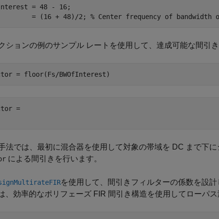
nterest = 48 - 16;

         = (16 + 48)/2; 
% Center frequency of bandwidth 
クションの例のサンプル レートを使用して、達成可能な間引
ctor = floor(Fs/BWOfInterest)
tor = 

手法では、最初に混合器を使用して対象の帯域を DC まで下
による間引きを行います。
or
を使用して、間引きフィルターの係数を設計
signMultirateFIR
ect は、効率的なポリフェーズ FIR 間引き構造を使用してロ