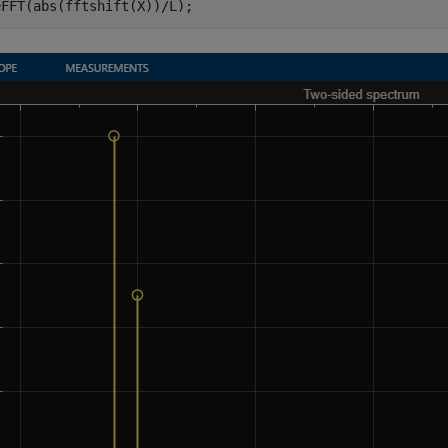
eFFT(abs(fftshift(X))/L);