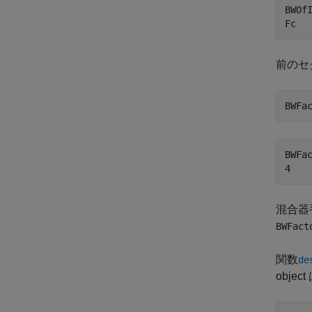
BWOfI
Fc  
前のセ
BWFa
BWFac
混合器
BWFact
関数
de
obj