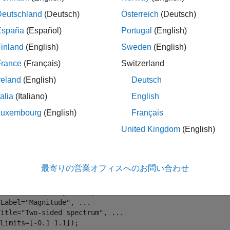
= 128;      
% Sample rate
Deutschland
(Deutsch)
Österreich
(Deutsch)
= Fs/L;     
% Frequency resolution
= 40;       
% First sine wave frequency
España
(Español)
Portugal
(English)
= f1 + res; 
% Second sine wave frequency
inland
(English)
Sweden
(English)
= dsp.SineWave(Frequency=f1, SampleRate=Fs, SamplesPerFra
France
(Français)
Switzerland
= dsp.SineWave(Frequency=f2, SampleRate=Fs, SamplesPerFra
reland
(English)
Deutsch
sn1() + sn2();
talia
(Italiano)
English
Luxembourg
(English)
Français
FT を計算し、FFT の振幅をプロットしてみます。FFT の隣
United Kingdom
(English)
れは、
F
s
L
よりも近い範囲の周波数どうしは区別できないとい
ft(x);

最寄りの営業オフィスへのお問い合わせ
eFFT = dsp.ArrayPlot(SampleIncrement=Fs/L, 
...
XOffset=-Fs/2, 
...
XLabel=
"Frequency (Hz)"
, 
...
YLabel=
"Magnitude"
, 
...
Title=
"Two-sided spectrum"
, 
...
Limits=[-0.1 1.1]);
