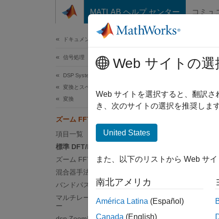
コンテンツへスキップ
MATLAB ヘルプ センター
コミュ
ドキュメ
ドキュメンテーションのホーム
信号処理
ズー
Web サイトの選
DSP System Toolbox
変換とスペクトル解析
Web サイトを選択すると、翻訳
変換
き、次のサイトの選択を推奨します
この例
ズーム FFT
す。DSP
United States
Syst
項目一覧
標準 DFT/FFT の制限
標準 
また、以下のリストから Web サ
ズーム FFT
混合器手法
デジタ
南北アメリカ
バンドパスのサンプリング
波の和
マルチレート多段バンドパス フィルタ
América Latina
(Español)
ー
L   
Canada
(English)
dsp.ZoomFFT の使用