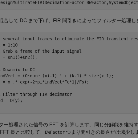
designMultirateFIR(DecimationFactor=BWFactor,SystemObjec
混合して DC まで下げ、FIR 間引きによってフィルター処理し
n several input frames to eliminate the FIR transient re
 = 1:10

% Grab a frame of the input signal
 = sn1()+sn2();

% Downmix to DC
indVect = (0:numel(x)-1).' + (k-1) * size(x,1);

y = x .* exp(-2*pi*indVect*Fc*1j/Fs);

% Filter through FIR decimator
ター処理された信号の FFT を計算します。同じ分解能を維持する
 FFT 長と比較して、
つまり間引きの長さだけ減少し
BWFactor