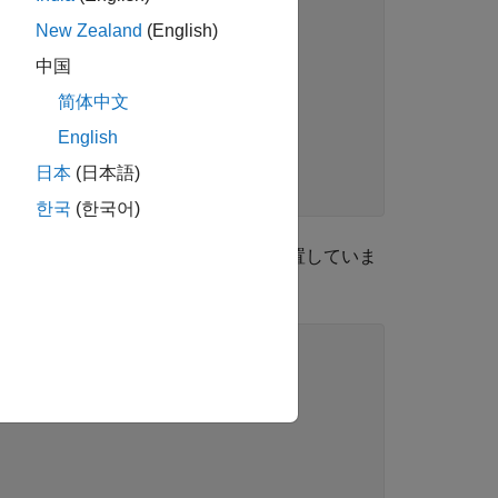
New Zealand
(English)
中国
简体中文
me=L);

English
me=L, Amplitude=2);

日本
(日本語)
한국
(한국어)
接するサンプルにこの 2 つの正弦波が位置していま
うことを意味します。