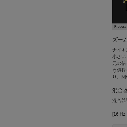
ズーム
ナイキ
小さい
元の信
き係数
り、間
混合
混合器
[16