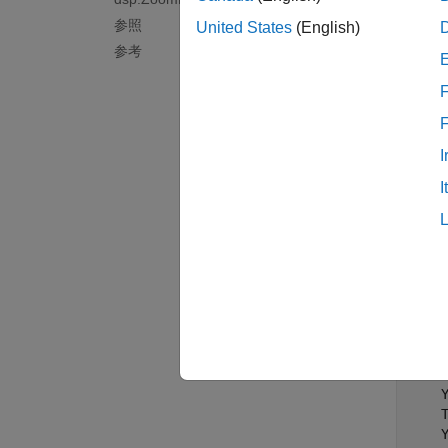
Fs  
参照
United States
(English)
res 
参考
f1  
f2  
F
sn1 
sn2 
I
x = 
I
の F
x
す。こ
X = f
scop
    
    
    
    
    Y