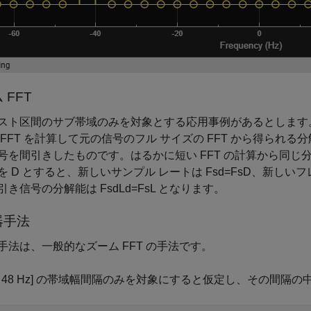
 FFT
スト区間のサブ帯域のみを対象とする応用事例があるとします。
 FFT を計算して元の信号のフル サイズの FFT から得ら
号を間引きしたものです。はるかに短い FFT の計算から同
を D とすると、新しいサンプル レートは
F
sd
=
F
s
D
、新しいフレ
引き信号の分解能は
F
sd
L
d
=
F
s
L
となります。
器手法
手法は、一般的なズーム FFT の手法です。
 Hz, 48 Hz] の帯域幅間隔のみを対象にすると仮定し、その間