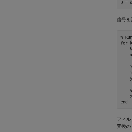
D = 
信号を
% Ru
for
 k
    x
    
    
end
フィル
変換の