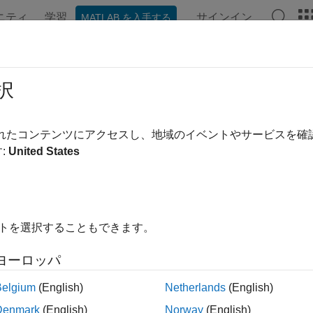
ニティ
学習
サインイン
MATLAB を入手する
ンテーション
例
関数
ブロック
アプリ
ビデオ
ム FFT
択
されたコンテンツにアクセスし、地域のイベントやサービスを
:
United States
では、ズーム FFT を紹介します。ズーム FFT は、スペク
 System Toolbox™ は、MATLAB® では
System
dsp.ZoomFFT
em Toolbox ライブラリの Zoom FFT ブロックを介してこの
DFT/FFT の制限
イトを選択することもできます。
ル信号の長さによって、そのスペクトル分解能が決まります。
ヨーロッパ
である信号を作成します。
Belgium
(English)
Netherlands
(English)
= 32;       
% Frame size
Denmark
(English)
Norway
(English)