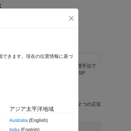
MATLAB Answers
確認できます。現在の位置情報に基づ
トルの高分解能な解析に使用される信号処理手法で
 object™ を介して、Simulink® では DSP
機能を提供します。
次の例はこれを示しています。まず、2 つの正弦
アジア太平洋地域
Australia
(English)
India
(English)