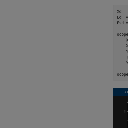
Xd  =
Ld  =
Fsd =
scop
    
    
    
    
    Y
scop