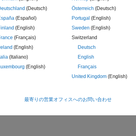
ルを開く
Deutschland
(Deutsch)
Österreich
(Deutsch)
España
(Español)
Portugal
(English)
inland
(English)
Sweden
(English)
France
(Français)
Switzerland
reland
(English)
Deutsch
talia
(Italiano)
English
Luxembourg
(English)
Français
United Kingdom
(English)
最寄りの営業オフィスへのお問い合わせ