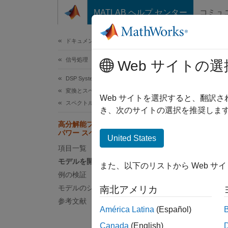
コンテンツへスキップ
MATLAB ヘルプ センター
コミュ
ドキュメ
ドキュメンテーションのホーム
信号処理
Web サイトの選
このペ
DSP System Toolbox
高
変換とスペクトル解析
Web サイトを選択すると、翻訳
スペクトル解析
き、次のサイトの選択を推奨します
高分解能フィルター バンク ベースの
この
パワー スペクトル推定
United States
DSP 
項目一覧
Simu
モデルを開く
また、以下のリストから Web サ
例の検証
モデルのシミュレーション
南北アメリカ
この例
参考文献
ペクト
América Latina
(Español)
Canada
(English)