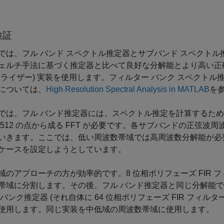
検証
では、フル バンド スペクトル推定器とサブバンド スペクト
ェルチ手法に基づく推定器と比べて良好な分解能とより高い正確
ネライザー) 実装を使用します。フィルター バンク スペクト
については、
High Resolution Spectral Analysis in MATLAB
を
では、フル バンド推定器には、スペクトル推定を計算するために 5
 512 の点から成る FFT が必要です。各サブバンドの正弦
いきます。ここでは、低い周波数帯域では高周波数分解能が必
ケースを設定しようとしています。
域のアプローチの方が効率的です。8 位相ポリフェーズ FIR フィル
帯域に分割します。その後、フル バンド推定器と同じ分解能で
バンク推定器 (それ自体に 64 位相ポリフェーズ FIR フィルター
使用します。同じ実装を中低域の周波数帯域に使用します。