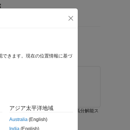
MATLAB Answers
は、ここをクリックします。
パワー スペクトル推定
確認できます。現在の位置情報に基づ
アジア太平洋地域
ーズ フィルター バンクを使用して高分解能ス
Australia
(English)
India
(English)