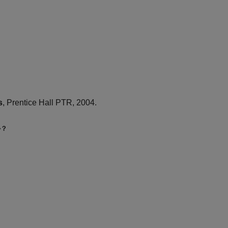
s
, Prentice Hall PTR, 2004.
か？