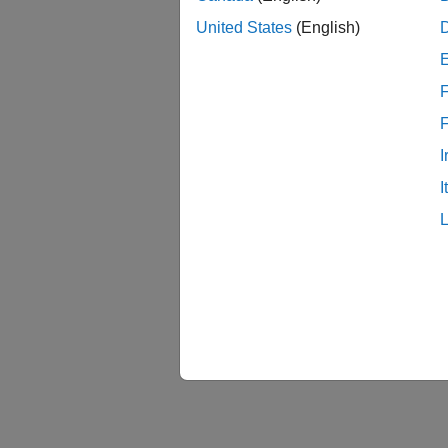
モデ
United States
(English)
F
I
I