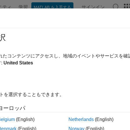
ニティ
学習
サインイン
MATLAB を入手する
ンテーション
例
関数
ブロック
アプリ
ビデオ
択
ージの内容は最新ではありません。最新版の英語を参照するに
分解能フィルター バンク ベースの
されたコンテンツにアクセスし、地域のイベントやサービスを
:
United States
例では次を使用します。
System Toolbox
DSP System Toolbox
link
Simulink
イトを選択することもできます。
ヨーロッパ
では、チャネライザーと呼ばれることもある効率のよいポリフェ
ル解析を実行する方法を説明します。
Belgium
(English)
Netherlands
(English)
Denmark
(English)
Norway
(English)