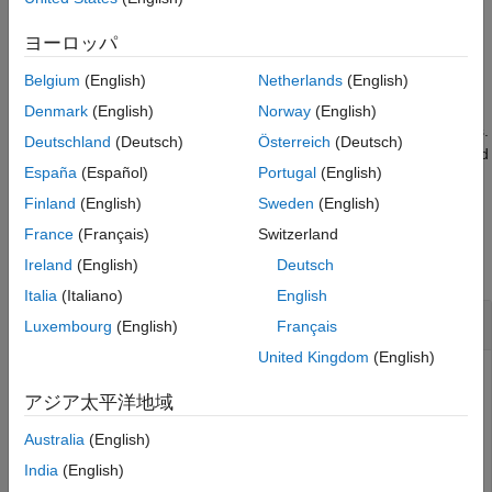
Use
to get a description of the design
help(D,METHOD)
parameters.
ヨーロッパ
Belgium
(English)
Netherlands
(English)
If you have DSP System Toolbox™ software installed,
has
OPTS
the
property if at least one of the structures
SystemObject
Denmark
(English)
Norway
(English)
available for that design method is supported by System objects.
Deutschland
(Deutsch)
Österreich
(Deutsch)
However, not all structures for that design method are supported
España
(Español)
Portugal
(English)
by System objects.
Finland
(English)
Sweden
(English)
Examples
France
(Français)
Switzerland
collapse all
Ireland
(English)
Deutsch
Italia
(Italiano)
English
Butterworth Filter Design Options
Luxembourg
(English)
Français
United Kingdom
(English)
アジア太平洋地域
Create a lowpass filter with a numerator and denominator
order of 10 and a 3-dB frequency of 0.2π rad/sample.
Australia
(English)
Obtain the default design parameters for a Butterworth
India
(English)
design. Test whether the filter structure is a direct-form II