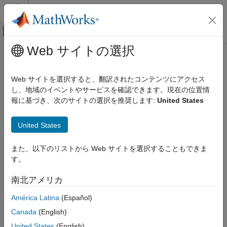
コンテンツへスキップ
MATLAB ヘルプ センター
オフキャンバス ナビゲーション メ
メインコンテンツ
Web サイトの選択
ドキュメンテーションのホーム
designopts
信号処理
Web サイトを選択すると、翻訳されたコンテンツにアクセス
Valid input arguments and values for specification object and
し、地域のイベントやサービスを確認できます。現在の位置情
DSP System Toolbox
method
報に基づき、次のサイトの選択を推奨します:
United States
Filter Design and Analysis
Filter Design
collapse all in page
United States
Syntax
designopts
また、以下のリストから Web サイトを選択することもできま
ON THIS PAGE
OPTS = designopts(D,METHOD)
す。
Syntax
Description
Description
南北アメリカ
Examples
returns a structure array with the
OPTS = designopts(D,METHOD)
América Latina
(Español)
Version History
default design parameters used by the design method
.
METHOD
See Also
Canada
(English)
must be one of the options returned by
.
METHOD
designmethods
United States
(English)