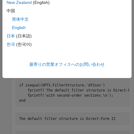
New Zealand
(English)
filter with second-order sections
中国
D = fdesign.lowpass(
'Nb,Na,F3dB'
,10,10,0.2);

简体中文
OPTS = designopts(D,
'butter'
)
English
日本
(日本語)
OPTS = 
struct with fields:
한국
(한국어)
    FilterStructure: 'df2sos'

       SOSScaleNorm: ''

       SOSScaleOpts: [1×1 fdopts.sosscaling]

       SystemObject: 0

最寄りの営業オフィスへのお問い合わせ
if
 isequal(OPTS.FilterStructure,
'df2sos'
)

    fprintf(
'The default filter structure is Direct-Fo
    fprintf(
'with second-order sections.\n'
end