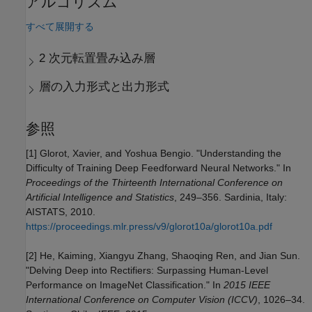
アルゴリズム
すべて展開する
2 次元転置畳み込み層
層の入力形式と出力形式
参照
[1] Glorot, Xavier, and Yoshua Bengio. "Understanding the
Difficulty of Training Deep Feedforward Neural Networks." In
Proceedings of the Thirteenth International Conference on
Artificial Intelligence and Statistics
, 249–356. Sardinia, Italy:
AISTATS, 2010.
https://proceedings.mlr.press/v9/glorot10a/glorot10a.pdf
[2] He, Kaiming, Xiangyu Zhang, Shaoqing Ren, and Jian Sun.
"Delving Deep into Rectifiers: Surpassing Human-Level
Performance on ImageNet Classification." In
2015 IEEE
International Conference on Computer Vision (ICCV)
, 1026–34.