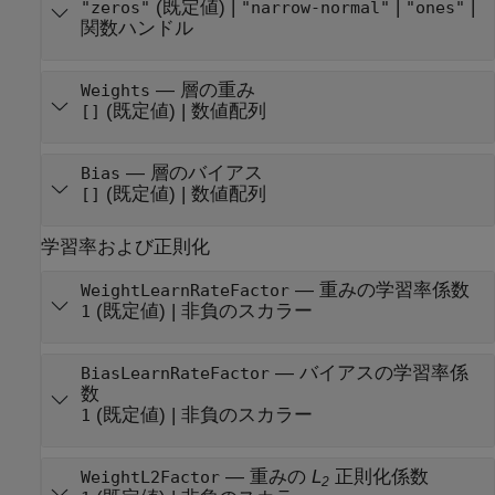
(既定値) |
|
|
"zeros"
"narrow-normal"
"ones"
関数ハンドル
—
層の重み
Weights
(既定値) |
数値配列
[]
—
層のバイアス
Bias
(既定値) |
数値配列
[]
学習率および正則化
—
重みの学習率係数
WeightLearnRateFactor
(既定値) |
非負のスカラー
1
—
バイアスの学習率係
BiasLearnRateFactor
数
(既定値) |
非負のスカラー
1
—
重みの
L
正則化係数
WeightL2Factor
2