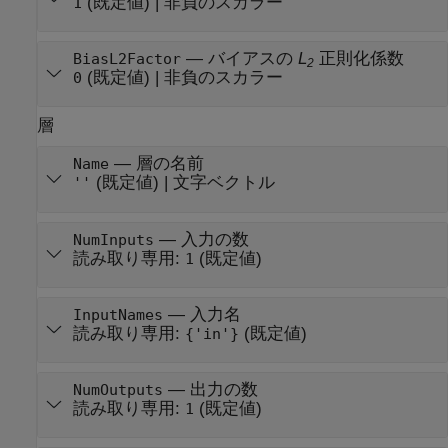
(既定値) |
非負のスカラー
1
—
バイアスの
L
正則化係数
BiasL2Factor
2
(既定値) |
非負のスカラー
0
層
—
層の名前
Name
(既定値) |
文字ベクトル
''
—
入力の数
NumInputs
読み取り専用:
(既定値)
1
—
入力名
InputNames
読み取り専用:
(既定値)
{'in'}
—
出力の数
NumOutputs
読み取り専用:
(既定値)
1