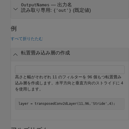
—
出力名
OutputNames
読み取り専用:
(既定値)
{'out'}
例
すべて折りたたむ
転置畳み込み層の作成
高さと幅がそれぞれ 11 のフィルターを 96 個もつ転置畳み
込み層を作成します。水平方向と垂直方向のストライドに 4
を使用します。
layer = transposedConv2dLayer(11,96,
'Stride'
,4);