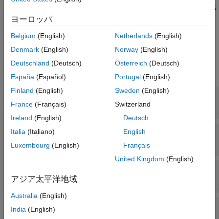
参照
を使用して 2 次元転置畳み込み層を作成
transposedConv2dLayer
バージョン履歴
します。
ヨーロッパ
参考
Belgium
(English)
Netherlands
(English)
プロパティ
Denmark
(English)
Norway
(English)
すべて展開する
Deutschland
(Deutsch)
Österreich
(Deutsch)
転置畳み込み
España
(Español)
Portugal
(English)
Finland
(English)
Sweden
(English)
—
フィルターの高さと幅
FilterSize
2 つの正の整数のベクトル
France
(Français)
Switzerland
Ireland
(English)
Deutsch
—
フィルターの数
Italia
(Italiano)
English
NumFilters
正の整数
Luxembourg
(English)
Français
United Kingdom
(English)
—
入力を走査するステップ サイズ
Stride
(既定値) |
2 つの正の整数のベクトル
[1 1]
アジア太平洋地域
Australia
(English)
—
トリミング サイズを決定する
CroppingMode
India
(English)
メソッド