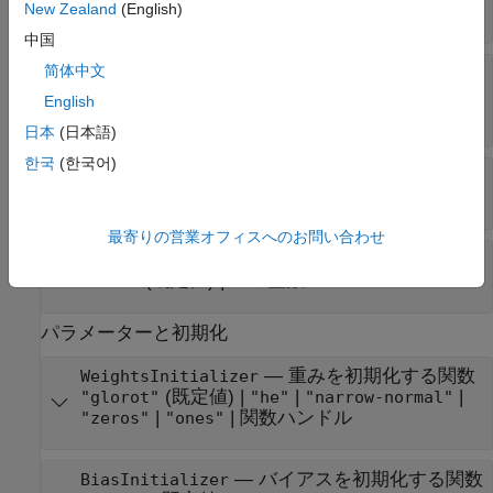
New Zealand
(English)
(既定値) |
'manual'
'same'
中国
简体中文
—
出力サイズの削減
CroppingSize
(既定値) |
4 つの非負の整数のベクト
[0 0 0 0]
English
ル
日本
(日本語)
한국
(한국어)
—
出力サイズの削減
Cropping
(既定値) |
2 つの非負の整数のベクトル
[0 0]
最寄りの営業オフィスへのお問い合わせ
—
入力チャネル数
NumChannels
(既定値) |
正の整数
"auto"
パラメーターと初期化
—
重みを初期化する関数
WeightsInitializer
(既定値) |
|
|
"glorot"
"he"
"narrow-normal"
|
|
関数ハンドル
"zeros"
"ones"
—
バイアスを初期化する関数
BiasInitializer