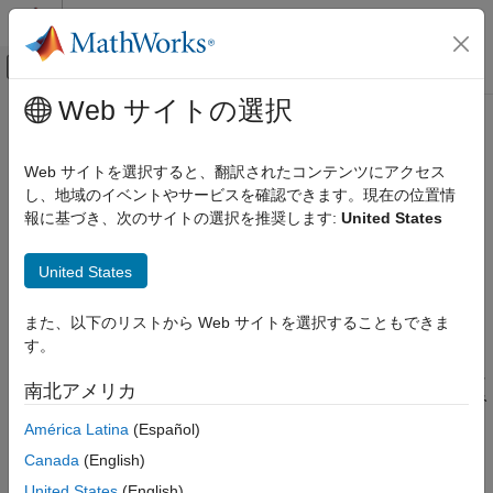
コンテンツへスキップ
MATLAB ヘルプ センター
オフキャンバス ナビゲーション メ
メインコンテンツ
Web サイトの選択
ドキュメンテーションのホーム
TransposedConvolution2DLayer
AI および統計
Web サイトを選択すると、翻訳されたコンテンツにアクセス
2 次元転置畳み込み層
し、地域のイベントやサービスを確認できます。現在の位置情
Deep Learning Toolbox
報に基づき、次のサイトの選択を推奨します:
United States
深層ニューラル ネットワークのインポートと
このページをすべて展開する
構築
説明
組み込み層
United States
2 次元転置畳み込み層では 2 次元の特徴マップがアップサンプリ
TransposedConvolution2DLayer
また、以下のリストから Web サイトを選択することもできま
ングされます。
項目一覧
す。
説明
この層は、間違って "逆畳み込み" 層または "deconv" 層と呼ばれ
南北アメリカ
作成
ることがあります。この層は畳み込みの転置であり、逆畳み込み
は実行しません。
プロパティ
América Latina
(Español)
例
Canada
(English)
作成
アルゴリズム
United States
(English)