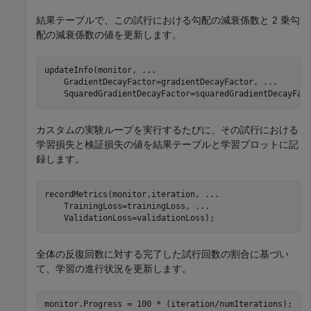
結果テーブルで、この試行における勾配の減衰係数と 2 乗勾
配の減衰係数の値を更新します。
updateInfo(monitor, 
...
    GradientDecayFactor=gradientDecayFactor, 
...
    SquaredGradientDecayFactor=squaredGradientDecayFac
カスタムの実験ループを実行するたびに、その試行における
学習損失と検証損失の値を結果テーブルと学習プロットに記
録します。
recordMetrics(monitor,iteration, 
...
    TrainingLoss=trainingLoss, 
...
    ValidationLoss=validationLoss);
全体の反復回数に対する完了した試行回数の割合に基づい
て、学習の進行状況を更新します。
monitor.Progress = 100 * (iteration/numIterations);