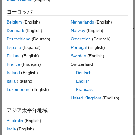
バージョン履歴
作成
ヨーロッパ
参考
カスタムの学習実験を実行すると、実験マネージャーは、実験の
Belgium
(English)
Netherlands
(English)
各試行について
オブジェクトを作成しま
experiments.Monitor
す。学習関数の 2 番目の入力引数として、このオブジェクトにア
Denmark
(English)
Norway
(English)
クセスします。
Deutschland
(Deutsch)
Österreich
(Deutsch)
España
(Español)
Portugal
(English)
プロパティ
Finland
(English)
Sweden
(English)
すべて展開する
France
(Français)
Switzerland
Ireland
(English)
Deutsch
—
メトリクス列の名前
Metrics
(既定値) |
string
|
文字ベクトル
|
string 配列
|
""
Italia
(Italiano)
English
文字ベクトルの cell 配列
Luxembourg
(English)
Français
United Kingdom
(English)
—
情報列の名前
Info
(既定値) |
string
|
文字ベクトル
|
string 配列
|
""
アジア太平洋地域
文字ベクトルの cell 配列
Australia
(English)
India
(English)
—
試行停止要求
Stop