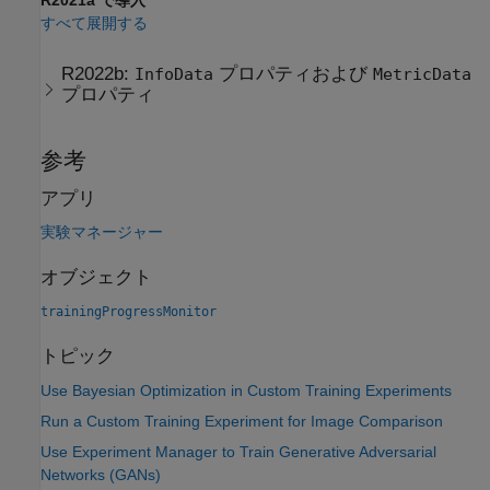
R2021a で導入
すべて展開する
R2022b:
プロパティおよび
InfoData
MetricData
プロパティ
参考
アプリ
実験マネージャー
オブジェクト
trainingProgressMonitor
トピック
Use Bayesian Optimization in Custom Training Experiments
Run a Custom Training Experiment for Image Comparison
Use Experiment Manager to Train Generative Adversarial
Networks (GANs)