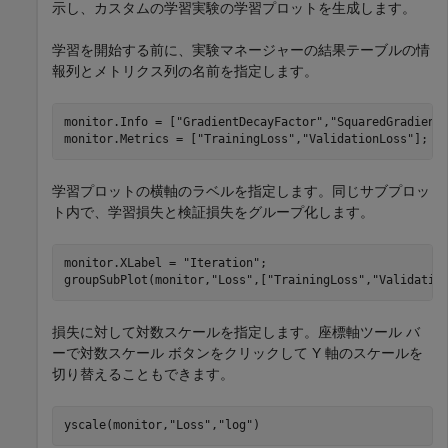
示し、カスタムの学習実験の学習プロットを生成します。
学習を開始する前に、実験マネージャーの結果テーブルの情
報列とメトリクス列の名前を指定します。
monitor.Info = [
"GradientDecayFactor"
,
"SquaredGradient
monitor.Metrics = [
"TrainingLoss"
,
"ValidationLoss"
];
学習プロットの横軸のラベルを指定します。同じサブプロッ
ト内で、学習損失と検証損失をグループ化します。
monitor.XLabel = 
"Iteration"
;

groupSubPlot(monitor,
"Loss"
,[
"TrainingLoss"
,
"Validatio
損失に対して対数スケールを指定します。座標軸ツール バ
ーで対数スケール ボタンをクリックして Y 軸のスケールを
切り替えることもできます。
yscale(monitor,
"Loss"
,
"log"
)