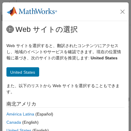
コンテンツへスキップ
MATLAB ヘルプ センター
オフキャンバス ナビゲーション メ
メインコンテンツ
Web サイトの選択
ドキュメンテーションのホーム
experiments.Monitor
AI および統計
Web サイトを選択すると、翻訳されたコンテンツにアクセス
カスタムの学習実験の結果テーブルと学習プロットの更新
し、地域のイベントやサービスを確認できます。現在の位置情
Deep Learning Toolbox
報に基づき、次のサイトの選択を推奨します:
United States
深層ニューラル ネットワークの学習
このページをすべて展開する
実験の管理
United States
説明
experiments.Monitor
また、以下のリストから Web サイトを選択することもできま
項目一覧
実験マネージャー
でカスタムの学習実験を実行する場合、
す。
オブジェクトを使用して、学習の進行状況
説明
experiments.Monitor
を追跡し、結果テーブルで情報フィールドを更新し、学習で使用
作成
南北アメリカ
したメトリクスの値を記録し、学習プロットを生成します。カス
プロパティ
タムの学習実験の詳細については、
カスタム学習ループを使用し
América Latina
(Español)
オブジェクト関数
たネットワークの学習、および可視化の表示
を参照してくださ
例
Canada
(English)
い。
ヒント
United States
(English)