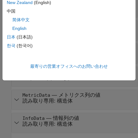
読み取り専用:
または 0
(既定値) |
ま
false
true
New Zealand
(English)
たは 1
中国
简体中文
—
学習の進行状況
Progress
English
(既定値) |
数値スカラー
|
0
dlarray
日本
(日本語)
한국
(한국어)
—
横軸のラベル
XLabel
(既定値) |
string
|
文字ベクトル
""
最寄りの営業オフィスへのお問い合わせ
—
学習ステータス
Status
(既定値) |
string
|
文字ベクトル
""
—
メトリクス列の値
MetricData
読み取り専用:
構造体
—
情報列の値
InfoData
読み取り専用:
構造体