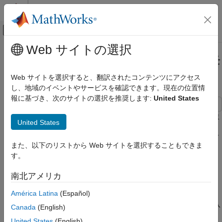
コンテンツへスキップ
MATLAB ヘルプ センター
オフキャンバス ナビゲーション メ
メインコンテンツ
Web サイトの選択
ドキュメンテーションのホーム
Model Reducer アプリを使用したモ
制御システム
デル次数の低次元化
Web サイトを選択すると、翻訳されたコンテンツにアクセス
し、地域のイベントやサービスを確認できます。現在の位置情
Control System Toolbox
報に基づき、次のサイトの選択を推奨します:
United States
動的システム モデル
モデル次数の低次元化
この例では、Model Reducer アプリを使用して、重要なダイナミ
United States
クスを保持しながらモデル次数を低次元化する方法を示します。
Model Reducer アプリを使用したモデル次
この例では、システム応答に対するエネルギーの寄与に基づいて
数の低次元化
また、以下のリストから Web サイトを選択することもできま
状態を消去する平衡化打ち切り方法について説明します。
項目一覧
す。
ビルのモデルで Model Reducer を開く
ビルのモデルで Model Reducer を開く
南北アメリカ
[平衡化打ち切り] タブを開く
この例では、ロサンゼルス大学病院ビルのモデルを使用します。
複数の近似の計算
América Latina
(Español)
このビルは 8 階建てで、各階には 2 つの変位と 1 つの回転とい
さまざまな可視化による低次元化されたモデ
う 3 つの自由度があります。これらのいずれかの変位に対する入
Canada
(English)
ルの比較
出力関係は 48 状態モデルとして表され、各状態は変位またはそ
United States
(English)
データ ブラウザーに低次元化されたモデル