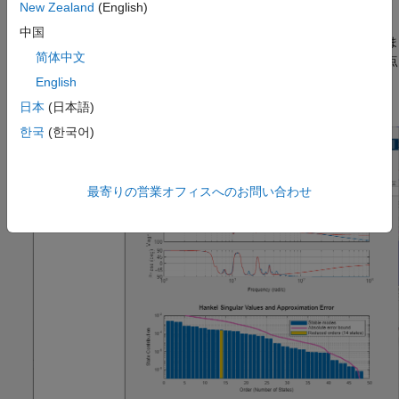
New Zealand
(English)
[平衡化打ち切り] タブを開く
中国
Model Reducer のモデルの低次元化の方法には次の 3 つがありま
简体中文
す。それは、平衡化打ち切り、モーダル打ち切り、および極/零点
の簡略化です。この例では、
[平衡化打ち切り]
をクリックしま
English
す。
日本
(日本語)
한국
(한국어)
最寄りの営業オフィスへのお問い合わせ