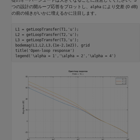
従のオーバーシュートは大きくなることに注意してください。3
つの設計の開ループ応答をプロットし、
により交差 (0 dB)
alpha
の前の傾きがいかに増えるかに注目します。
L1 = getLoopTransfer(T1,
'u'
);

L2 = getLoopTransfer(T2,
'u'
);

L3 = getLoopTransfer(T3,
'u'
);

bodemag(L1,L2,L3,{1e-2,1e2}), grid

title(
'Open-loop response'
)

legend(
'\alpha = 1'
,
'\alpha = 2'
,
'\alpha = 4'