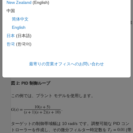
ーの調整 (PID 調整器)
を参照してください。
New Zealand
(English)
中国
調整の設定
简体中文
プラント入力に負荷外乱がある図 2 の PID ループについて考えま
English
す。
日本
(日本語)
한국
(한국어)
最寄りの営業オフィスへのお問い合わせ
図 2: PID 制御ループ
この例では、プラント モデルを使用します。
ターゲットの制御帯域幅は 10 rad/s です。調整可能な PID コン
トローラーを作成し、その微分フィルター時定数を
(帯