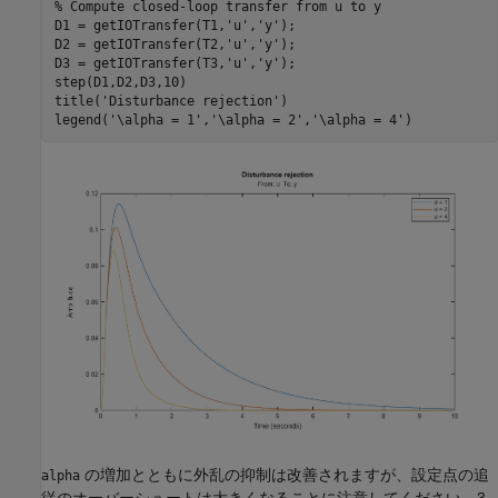
% Compute closed-loop transfer from u to y
D1 = getIOTransfer(T1,
'u'
,
'y'
);

D2 = getIOTransfer(T2,
'u'
,
'y'
);

D3 = getIOTransfer(T3,
'u'
,
'y'
);

step(D1,D2,D3,10)

title(
'Disturbance rejection'
)

legend(
'\alpha = 1'
,
'\alpha = 2'
,
'\alpha = 4'
の増加とともに外乱の抑制は改善されますが、設定点の追
alpha