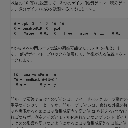
域幅の 10 倍) に設定して、3 つのゲイン (比例ゲイン、積分ゲイ
ン、微分ゲイン) のみを調整するようにします。
G = zpk(-5,[-1 -2 -10],10);

C = tunablePID(
'C'
,
'pid'
);

C.Tf.Value = 0.01;  C.Tf.Free = false;  
% fix Tf=0.01
から
への閉ループ伝達の調整可能なモデル
を構成しま
r
y
T0
す。"解析ポイント" ブロックを使用して、外乱が入る位置
をマ
u
ークします。
LS = AnalysisPoint(
'u'
);

T0 = feedback(G*LS*C,1);

T0.u = 
'r'
; T0.y = 
'y'
開ループ応答
のゲインは、フィードバック ループ動作の
重要なインジケーターです。開ループ ゲインは、良好な外乱の抑
制を実現するためには制御帯域幅内で高い値 (1 を超える) でなけ
ればならず、測定ノイズとモデル化されていないプラント ダイナ
ミクスの影響を受けないようにするには制御帯域幅外では低い値