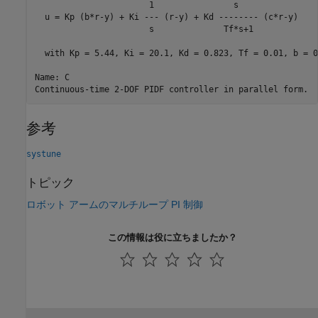
                       1                s    

  u = Kp (b*r-y) + Ki --- (r-y) + Kd -------- (c*r-y)

                       s              Tf*s+1 

  with Kp = 5.44, Ki = 20.1, Kd = 0.823, Tf = 0.01, b = 0
Name: C

参考
systune
トピック
ロボット アームのマルチループ PI 制御
この情報は役に立ちましたか？