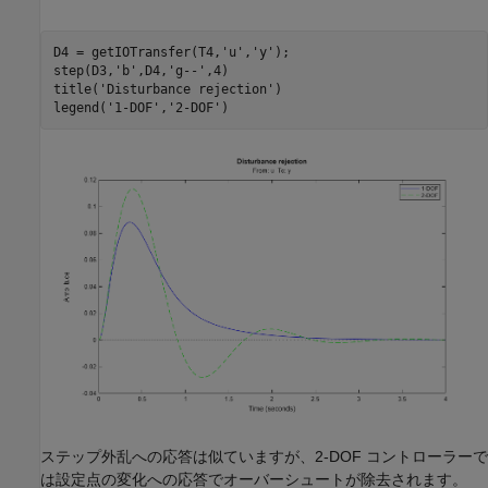
D4 = getIOTransfer(T4,
'u'
,
'y'
);

step(D3,
'b'
,D4,
'g--'
,4)

title(
'Disturbance rejection'
)

legend(
'1-DOF'
,
'2-DOF'
ステップ外乱への応答は似ていますが、2-DOF コントローラーで
は設定点の変化への応答でオーバーシュートが除去されます。