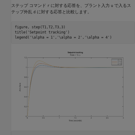
ステップ コマンド
に対する応答を、プラント入力
で入るス
r
u
テップ外乱
に対する応答と比較します。
d
figure, step(T1,T2,T3,3)

title(
'Setpoint tracking'
)

legend(
'\alpha = 1'
,
'\alpha = 2'
,
'\alpha = 4'