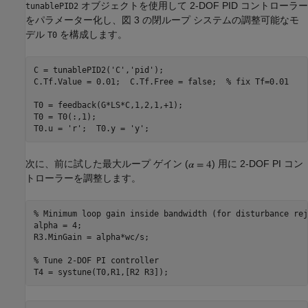
オブジェクトを使用して 2-DOF PID コントローラー
tunablePID2
をパラメーター化し、図 3 の閉ループ システムの調整可能なモ
デル
を構成します。
T0
C = tunablePID2(
'C'
,
'pid'
);

C.Tf.Value = 0.01;  C.Tf.Free = false;  
% fix Tf=0.01
T0 = feedback(G*LS*C,1,2,1,+1);

T0 = T0(:,1);

T0.u = 
'r'
;  T0.y = 
'y'
次に、前に試した最大ループ ゲイン (
) 用に 2-DOF PI コン
トローラーを調整します。
% Minimum loop gain inside bandwidth (for disturbance rej
alpha = 4;

R3.MinGain = alpha*wc/s;

% Tune 2-DOF PI controller