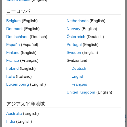
なることは位相余裕が小さくなることを意味するため、通常は設
2-DOF PID コントローラーの調整
定点の変化に対する応答でオーバーシュートが増えます。
ヨーロッパ
参考
Belgium
(English)
Netherlands
(English)
Denmark
(English)
Norway
(English)
Deutschland
(Deutsch)
Österreich
(Deutsch)
España
(Español)
Portugal
(English)
Finland
(English)
Sweden
(English)
France
(Français)
Switzerland
Ireland
(English)
Deutsch
Italia
(Italiano)
English
Luxembourg
(English)
Français
図 1: 1-DOF PID 調整でのトレードオフ。
United Kingdom
(English)
アジア太平洋地域
この例では、
を使用してこのトレードオフを調べ、アプ
systune
リケーションに適した妥協点を見つけます。このようなトレード
Australia
(English)
オフは PID 調整器アプリでも可能です。詳細については、
設定値
India
(English)
追従と外乱の抑制のいずれかを優先するための PID コントローラ