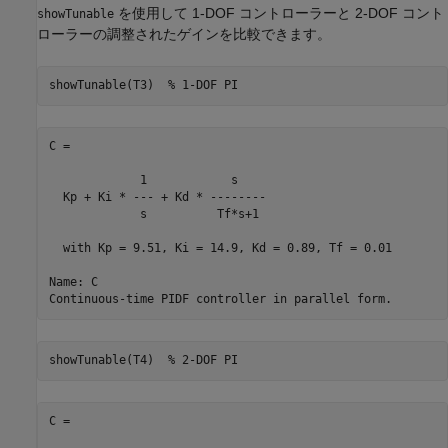
を使用して 1-DOF コントローラーと 2-DOF コント
showTunable
ローラーの調整されたゲインを比較できます。
showTunable(T3)  
% 1-DOF PI
C =

             1            s    

  Kp + Ki * --- + Kd * --------

             s          Tf*s+1 

  with Kp = 9.51, Ki = 14.9, Kd = 0.89, Tf = 0.01

Name: C

showTunable(T4)  
% 2-DOF PI
C =
