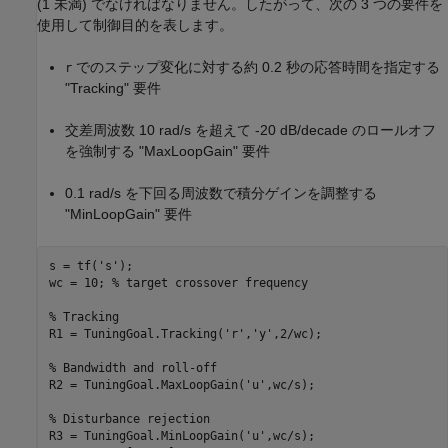
(1 未満) でなければなりません。したがって、次の 3 つの要件を
使用して制御目的を表します。
でのステップ変化に対する約 0.2 秒の応答時間を指定する
r
"Tracking" 要件
交差周波数 10 rad/s を超えて -20 dB/decade のロールオフ
を強制する "MaxLoopGain" 要件
0.1 rad/s を下回る周波数で積分ゲインを調整する
"MinLoopGain" 要件
s = tf(
's'
);

wc = 10; 
% target crossover frequency
% Tracking
R1 = TuningGoal.Tracking(
'r'
,
'y'
,2/wc);

% Bandwidth and roll-off
R2 = TuningGoal.MaxLoopGain(
'u'
,wc/s);

% Disturbance rejection
R3 = TuningGoal.MinLoopGain(
'u'
,wc/s);
