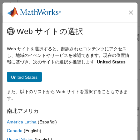
コンテンツへスキップ
MATLAB ヘルプ センター
オフキャンバス ナビゲーション メ
メインコンテンツ
Web サイトの選択
ドキュメンテーションのホーム
設定点の追従と外乱の抑制の PID 調
制御システム
整
Web サイトを選択すると、翻訳されたコンテンツにアクセス
し、地域のイベントやサービスを確認できます。現在の位置情
Control System Toolbox
報に基づき、次のサイトの選択を推奨します:
United States
制御システムの設計と調整
マルチループの多目的調整
この例では、
を使用して、PID コントローラーを調整す
systune
United States
プログラムによる調整
る際の設定点の追従と外乱の抑制間におけるトレードオフを調べ
調整、解析、検証
ます。
また、以下のリストから Web サイトを選択することもできま
す。
設定点の追従と外乱の抑制の PID 調整
PID 調整のトレードオフ
項目一覧
1-DOF PID コントローラーを調整する場合は、適切な追従と迅速
南北アメリカ
PID 調整のトレードオフ
な外乱の抑制を同時に実現できないことがよくあります。制御帯
América Latina
(Español)
域幅が固定されていると仮定すると、外乱の抑制を迅速化するた
調整の設定
めには帯域幅内により多くのゲインが必要です。これは、交差周
1-DOF PID コントローラーの調整
Canada
(English)
波数に近い傾きを増やすことでのみ実現できます。傾きが大きく
追従と抑制
United States
(English)