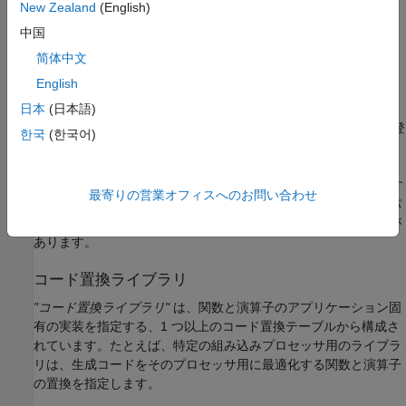
New Zealand
(English)
インストールされているサポート パッケージ。
中国
简体中文
システム ターゲット ファイル、言語、言語標準、デバイス
English
ベンダー構成。
日本
(日本語)
Embedded Coder 製品を使用してライブラリを作成および登
한국
(한국어)
録したかどうか。
GNU99 拡張を含むライブラリは、GCC コンパイラと共に使用す
最寄りの営業オフィスへのお問い合わせ
るためのものです。これらのライブラリのいずれかを別のコンパ
イラと共に使用すると、生成コードがコンパイルされない場合が
あります。
コード置換ライブラリ
"コード置換ライブラリ"
は、関数と演算子のアプリケーション固
有の実装を指定する、1 つ以上のコード置換テーブルから構成さ
れています。たとえば、特定の組み込みプロセッサ用のライブラ
リは、生成コードをそのプロセッサ用に最適化する関数と演算子
の置換を指定します。