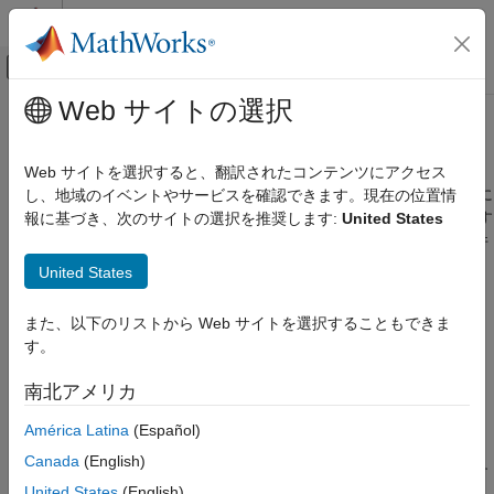
コンテンツへスキップ
MATLAB ヘルプ センター
オフキャンバス ナビゲーション メ
メインコンテンツ
Web サイトの選択
ドキュメンテーションのホーム
コード置換とは
コード生成
Web サイトを選択すると、翻訳されたコンテンツにアクセス
コード置換とは、アプリケーション コードの要件を満たすために
し、地域のイベントやサービスを確認できます。現在の位置情
MATLAB Coder
コード ジェネレーターが生成するコードの関数と演算子を変更す
報に基づき、次のサイトの選択を推奨します:
United States
コード生成
る手法です。たとえば、生成コードを置き換えて次のような要件
コード置換
を満たすことができます。
United States
コード置換とは
特定のターゲット ハードウェアを含むがこれに限定されな
また、以下のリストから Web サイトを選択することもできま
項目一覧
い、特定の実行時環境向けの最適化
す。
コード置換ライブラリ
既存のアプリケーション コードとの統合
コード置換の制限
南北アメリカ
参考
AUTOSAR などの規格への準拠
América Latina
(Español)
Canada
(English)
非有限数またはインラインのサポートを有効または無効にす
United States
(English)