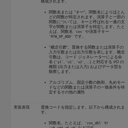
構成されます。
関数名または
"キー"
。関数名によりほとん
どの関数が特定されます。演算子と一部の
関数については、キーと呼ばれる一連の文
字が関数または演算子を特定します。たと
えば、関数名
や演算子キー
'cos'
です。
'RTW_OP_ADD'
"概念引数"
。置換する関数または演算子の
入力引数または出力引数を表します。概念
引数は、コード ジェネレーターによる命
名 (
,
,
, ...) と対応する I/O の
'y1'
'u1'
'u2'
種類 (出力または入力) およびデータ型を
観察します。
アルゴリズム、固定小数の飽和、丸めモー
ドなどの関数または演算子の一致条件を特
定するその他の属性
実装表現
置換コードを指定します。以下から構成されま
す。
関数名。たとえば、
や
'cos_dbl'
などです。