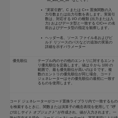
'u8_add_u8_u8'
"実装引数"
。C または C++ 置換関数の入
力引数または出力引数を表します。実装引
数は、対応する I/O の種類 (出力または入
力) およびデータ型と一致する C/C++ の名
前およびデータ型の指定を観察します。
ヘッダー名、ソース ファイル名およびビ
ルド リソースのパスなどの追加の実装の
詳細を示すパラメーター
優先順位
テーブル内のその他のエントリに対するエント
リ優先順位を定義します。値は 0 から 100 の
範囲で、最も優先順位が高いのは 0 です。複
数のエントリの優先順位が同じ場合、コード
ジェネレーターはその優先順位の最初に一致す
るものを使用します。
コード ジェネレーターがコード置換ライブラリ内で一致するもの
を検索するときに、関数または演算子の概念表現を使用して
"呼
び出しサイト オブジェクト"
が作成され、値が入力されます。一
致が存在する場合、コード ジェネレーターは、実装表現により値