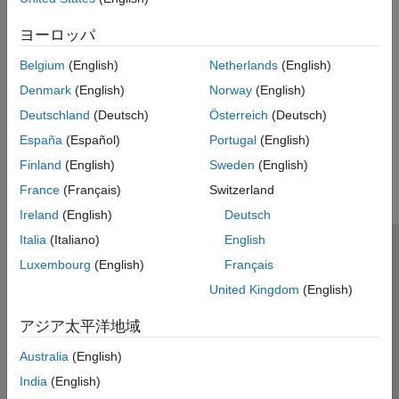
高性能なコードを生成するように設計された C/C++ コンパ
イラを使用することが重要です。
ヨーロッパ
高速化のための MATLAB コードの変更
Belgium
(English)
Netherlands
(English)
Denmark
(English)
Norway
(English)
実行時チェックの制御
Deutschland
(Deutsch)
Österreich
(Deutsch)
この情報は役に立ちましたか？
España
(Español)
Portugal
(English)
Finland
(English)
Sweden
(English)
France
(Français)
Switzerland
Ireland
(English)
Deutsch
Italia
(Italiano)
English
トラストセンター
商標
プライバシー ポリシー
Luxembourg
(English)
Français
違法コピー防止
アプリケーション ステータス
お問い合わせ
United Kingdom
(English)
© 1994-2026 The MathWorks, Inc.
アジア太平洋地域
Australia
(English)
Web サイ
日本
India
(English)