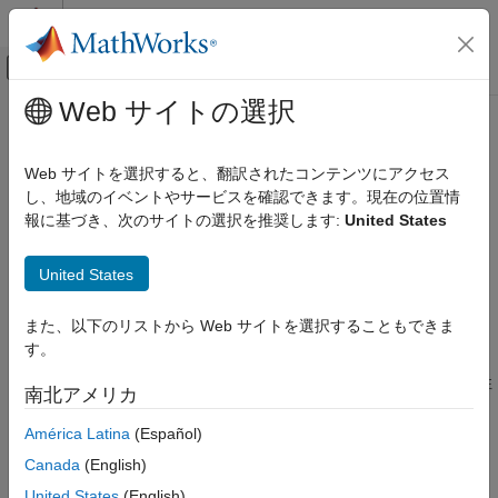
コンテンツへスキップ
MATLAB ヘルプ センター
オフキャンバス ナビゲーション メ
メインコンテンツ
Web サイトの選択
ドキュメンテーションのホーム
MATLAB
アルゴリズムの高速化
コード生成
Web サイトを選択すると、翻訳されたコンテンツにアクセス
®
多くのアプリケーションで、MATLAB
アルゴリズムを高速化す
し、地域のイベントやサービスを確認できます。現在の位置情
MATLAB Coder
るための MEX 関数を生成することができます。Fixed-Point
報に基づき、次のサイトの選択を推奨します:
United States
MATLAB アルゴリズムの高速化
Designer™ ライセンスをお持ちの場合は、固定小数点の
MATLAB アルゴリズムを高速化するための MEX 関数を生成でき
MATLAB アルゴリズムの高速化
United States
ます。MEX 関数の生成後に、MATLAB 内でテストして、その動
作が元の MATLAB アルゴリズムと機能的に同等であることを検
また、以下のリストから Web サイトを選択することもできま
証します。次に、MEX 関数の実行速度と、MATLAB アルゴリズ
す。
ムの実行速度を比較します。MEX 関数の速度が十分高速でない
場合は、次のいずれかの方法を使用して速度を改善できる可能性
南北アメリカ
があります。
América Latina
(Español)
別の C/C++ コンパイラを選択する。
Canada
(English)
United States
(English)