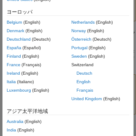
これらのチェックは既定で有効になっています。メモ
リの整合性チェックが行われないと、違反が予期でき
ヨーロッパ
ない動作の原因になります。
Belgium
(English)
Netherlands
(English)
Denmark
(English)
Norway
(English)
MATLAB 関数に対して生成されたコードでの応答性チェック
Deutschland
(Deutsch)
Österreich
(Deutsch)
これらのチェックによって MATLAB 関数のコード生成にお
España
(Español)
Portugal
(English)
ける Ctrl + C キーによる中断を定期的に確認できます。応答
Finland
(English)
Sweden
(English)
性チェックを有効にすると、グラフィックスの表示更新も有
効になります。
France
(Français)
Switzerland
Ireland
(English)
Deutsch
注意
Italia
(Italiano)
English
これらのチェックは既定で有効になっています。これ
Luxembourg
(English)
Français
らのチェックがなければ、長時間かかる実行を終了す
United Kingdom
(English)
るには MATLAB 自体を終了させるしかなくなりま
す。
アジア太平洋地域
Australia
(English)
India
(English)
MATLAB 関数への外部呼び出し