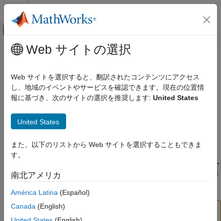
コンテンツへスキップ
MATLAB ヘルプ センター
オフキャンバス ナビゲーション メ
メインコンテンツ
Web サイトの選択
ドキュメンテーションのホーム
実行時チェックの制御
コード生成
Web サイトを選択すると、翻訳されたコンテンツにアクセス
実行時チェックのタイプ
し、地域のイベントやサービスを確認できます。現在の位置情
MATLAB Coder
報に基づき、次のサイトの選択を推奨します:
United States
®
MATLAB アルゴリズムの高速化
MATLAB
関数から MEX コードを生成する場合、次の実行時チ
ェックと MATLAB 関数の外部呼び出しが生成コードに既定で含
実行時チェックの制御
United States
まれます。
項目一覧
メモリの整合性チェック
また、以下のリストから Web サイトを選択することもできま
実行時チェックのタイプ
す。
実行時チェックを無効にする場合
これらのチェックは、MATLAB 関数に対して生成されたコー
実行時チェックを無効にする方法
ド内にメモリの整合性違反があればそれを検出し、実行を停
南北アメリカ
参考
止して診断メッセージを出します。
América Latina
(Español)
Canada
(English)
注意
United States
(English)