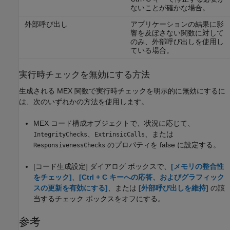
ないことが確かな場合。
外部呼び出し
アプリケーションの結果に影
響を及ぼさない関数に対して
のみ、外部呼び出しを使用し
ている場合。
実行時チェックを無効にする方法
生成される MEX 関数で実行時チェックを明示的に無効にするに
は、次のいずれかの方法を使用します。
MEX コード構成オブジェクトで、状況に応じて、
、
、または
IntegrityChecks
ExtrinsicCalls
のプロパティを false に設定する。
ResponsivenessChecks
[コード生成設定] ダイアログ ボックスで、
[メモリの整合性
をチェック]
、
[Ctrl + C キーへの応答、およびグラフィック
スの更新を有効にする]
、または
[外部呼び出しを維持]
の該
当するチェック ボックスをオフにする。
参考