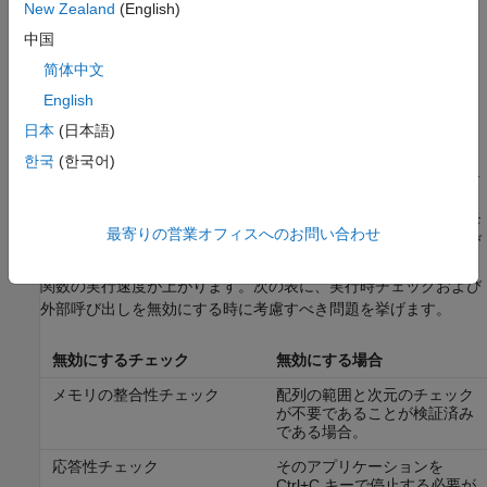
New Zealand
(English)
MATLAB 関数への外部呼び出し (たとえば、結果を表示する
中国
ため) は、既定の設定ではデバッグ目的のために有効になっ
简体中文
ています。外部関数の詳細は、
coder.extrinsic 構成要素の使
用
を参照してください。
English
日本
(日本語)
実行時チェックを無効にする場合
한국
(한국어)
一般に、実行時チェックを有効にしてコードを生成すると、チェ
ックを無効にした場合に比べて、コードが増え、MEX 関数の実
行速度が落ちます。同様に、外部呼び出しは時間がかかり、メモ
最寄りの営業オフィスへのお問い合わせ
リの使用量と実行時間が増加します。実行時チェックと外部呼び
出しを無効にすると、通常は効率の良いコードが生成され MEX
関数の実行速度が上がります。次の表に、実行時チェックおよび
外部呼び出しを無効にする時に考慮すべき問題を挙げます。
無効にするチェック
無効にする場合
メモリの整合性チェック
配列の範囲と次元のチェック
が不要であることが検証済み
である場合。
応答性チェック
そのアプリケーションを
Ctrl+C キーで停止する必要が