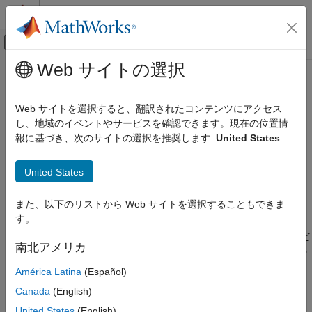
コンテンツへスキップ
MATLAB ヘルプ センター
オフキャンバス ナビゲーション メ
メインコンテンツ
Web サイトの選択
ドキュメンテーションのホーム
テスト デバイスの詳細: long
コード生成
Web サイトを選択すると、翻訳されたコンテンツにアクセス
C の
データ型のビット長
し、地域のイベントやサービスを確認できます。現在の位置情
long
MATLAB Coder
報に基づき、次のサイトの選択を推奨します:
United States
コード生成
説明
コード生成の基礎
United States
コード生成の構成
アプリ構成ペイン:
ハードウェア
テスト デバイスの詳細: long
また、以下のリストから Web サイトを選択することもできま
構成オブジェクト:
coder.HardwareImplementation
す。
項目一覧
ターゲット ハードウェアがサポートする C の
データ型のビ
long
説明
南北アメリカ
ット長。32 ～ 128 の範囲の整数値として指定します。値は 8 の
プロパティ
倍数でなければなりません。
América Latina
(Español)
プログラムでの使用
バージョン履歴
Canada
(English)
依存関係:
参考
United States
(English)