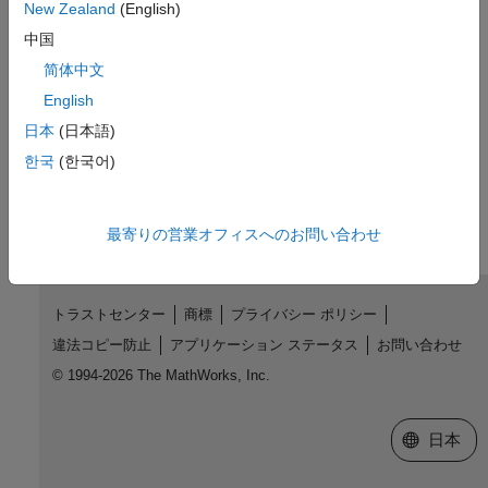
New Zealand
(English)
R2011a で導入
中国
简体中文
参考
English
coder.HardwareImplementation
日本
(日本語)
한국
(한국어)
この情報は役に立ちましたか？
最寄りの営業オフィスへのお問い合わせ
トラストセンター
商標
プライバシー ポリシー
違法コピー防止
アプリケーション ステータス
お問い合わせ
© 1994-2026 The MathWorks, Inc.
Web サイ
日本