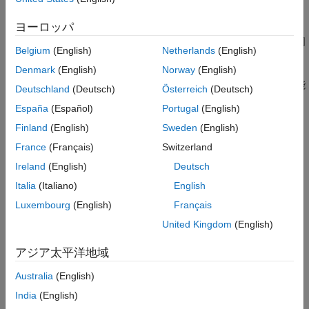
[Test Device Details: デバイス ベンダー]
および
[Test
ヨーロッパ
Device Details: デバイス タイプ]
パラメーターを使用して
製品デバイスを選択すると、このパラメーターにデバイス固
Belgium
(English)
Netherlands
(English)
有の値が設定されます。
Denmark
(English)
Norway
(English)
このパラメーターは、指定されたデバイスに対して変更可能
Deutschland
(Deutsch)
Österreich
(Deutsch)
な場合にのみ有効になります。
España
(Español)
Portugal
(English)
設定
Finland
(English)
Sweden
(English)
France
(Français)
Switzerland
32
Ireland
(English)
Deutsch
この設定が既定の設定です。
Italia
(Italiano)
English
32 ～ 128 の範囲の 8 の倍数
Luxembourg
(English)
Français
United Kingdom
(English)
プログラムでの使用
アジア太平洋地域
プロパティ:
TargetBitPerLong
値:
32 | 32 ～ 128 の範囲の 8 の倍数
Australia
(English)
既定の設定:
32
India
(English)
バージョン履歴