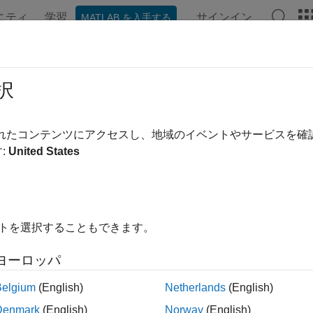
ニティ
学習
サインイン
MATLAB を入手する
ンテーション
例
関数
ブロック
アプリ
ビデオ
Command
択
:
coder.make.BuildTool
されたコンテンツにアクセスし、地域のイベントやサービスを
間:
coder.make
:
United States
 ツール コマンドの設定
ージをすべて展開する
イトを選択することもできます。
ヨーロッパ
ommand(commandvalueinput)
Belgium
(English)
Netherlands
(English)
Denmark
(English)
Norway
(English)