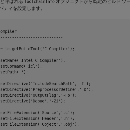
と呼ばれる
オブジェクトから既定のビルド ツ
ToolchainInfo
パティを設定します。
---------------------------

ompiler

---------------------------

= tc.getBuildTool('C Compiler');

setName('Intel C Compiler');

setCommand('icl');

setPath('');

.setDirective('IncludeSearchPath','-I');

.setDirective('PreprocessorDefine','-D');

setDirective('OutputFlag','-Fo');

setDirective('Debug','-Zi');

setFileExtension('Source','.c');

setFileExtension('Header','.h');

setFileExtension('Object','.obj');
