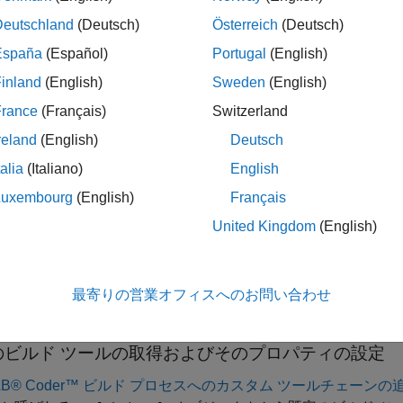
は、
ommand(
)
coder.make.BuildTool.Command
commandvalueinput
Deutschland
(Deutsch)
Österreich
(Deutsch)
España
(Español)
Portugal
(English)
引数
inland
(English)
Sweden
(English)
展開する
France
(Français)
Switzerland
reland
(English)
Deutsch
—
オブジェクト ハンドル
talia
(Italiano)
English
変数
Luxembourg
(English)
Français
United Kingdom
(English)
—
coder.make.BuildTool.C
ommandvalueinput
文字ベクトル
最寄りの営業オフィスへのお問い合わせ
のビルド ツールの取得およびそのプロパティの設定
AB® Coder™ ビルド プロセスへのカスタム ツールチェーンの