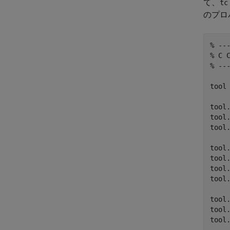
て、
tc
のプロ
% ---
% C C
% ---
tool 
tool.
tool.
tool.
tool
tool
tool.
tool.
tool.
tool.
tool.