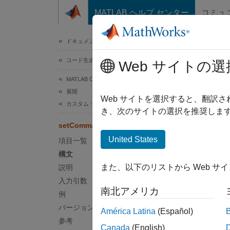
コンテンツへスキップ
MATLAB ヘルプ センター
コミュ
ドキュメ
ドキュメンテーションのホーム
コード生成
set
Web サイトの選
MATLAB Coder
展開
クラス
Web サイトを選択すると、翻訳
カスタム ツールチェーンの登録
名前空
き、次のサイトの選択を推奨します
setCommand
ビルド
United States
項目一覧
構文
このペ
また、以下のリストから Web サ
説明
構文
入力引数
南北アメリカ
例
h.setC
バージョン履歴
América Latina
(Español)
説明
参考
Canada
(English)