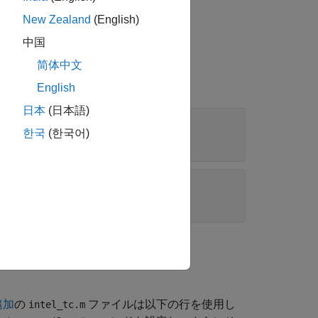
プロパティの値を設定します。
New Zealand
(English)
中国
简体中文
English
日本
(日本語)
한국
(한국어)
ommand プロパティの値
追加
の
ファイルは以下の行を使用し
intel_tc.m