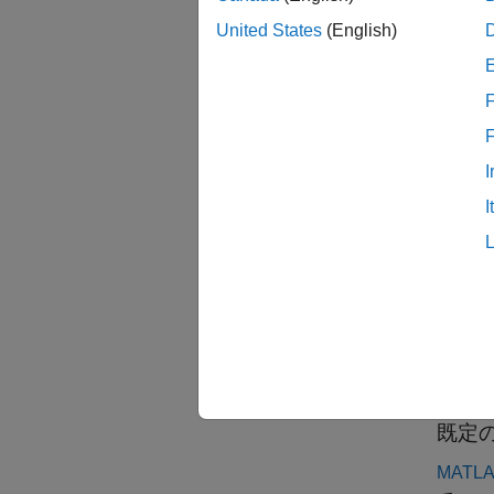
.setC
h
United States
(English)
入力
F
すべて
I
h
I
c
例
既定
MATL