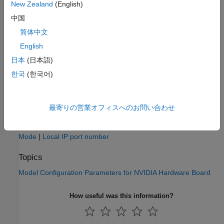
New Zealand
(English)
devices.
中国
Programmatic Use
简体中文
®
You cannot set this parameter from the MATLAB
command
English
line.
日本
(日本語)
한국
(한국어)
Version History
Introduced in R2022a
最寄りの営業オフィスへのお問い合わせ
See Also
Mode
|
Local IP port number
Topics
Model Configuration Parameters for NVIDIA Hardware Board
How useful was this information?