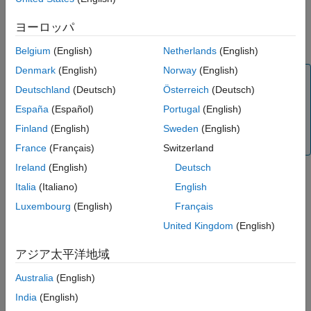
Version History
connected to port number
, the client device must
502
See Also
ヨーロッパ
communicate only on this port with the server device(s) for
establishing a successful communication.
Belgium
(English)
Netherlands
(English)
Denmark
(English)
Norway
(English)
Note
Deutschland
(Deutsch)
Österreich
(Deutsch)
Specify the same port number for the
Remote Server IP
España
(Español)
Portugal
(English)
port number
and
Local IP port number
parameters for
the client and server device(s) to communicate
Finland
(English)
Sweden
(English)
successfully.
France
(Français)
Switzerland
Ireland
(English)
Deutsch
Italia
(Italiano)
English
Dependencies
Luxembourg
(English)
Français
To enable this parameter, set
Mode
to
.
Client
United Kingdom
(English)
Settings
アジア太平洋地域
(default) | positive integer
502
Australia
(English)
Enter the IP port number of the client device connected on the
India
(English)
TCP/IP network to communicate between the client and server