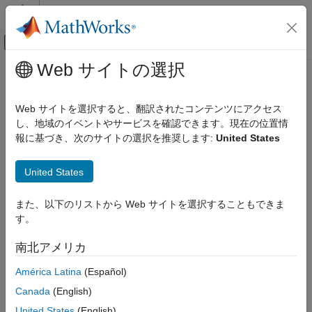
コンテンツへスキップ
MATLAB ヘルプ センター
オフキャンバス ナビゲーション メ
メインコンテンツ
Web サイトの選択
ドキュメンテーションのホーム
Remote Server IP port number
コード生成
Web サイトを選択すると、翻訳されたコンテンツにアクセス
IP port number of
Modbus
client device on TCP/IP network
し、地域のイベントやサービスを確認できます。現在の位置情
MATLAB Coder
Since R2022a
報に基づき、次のサイトの選択を推奨します:
United States
MATLAB Coder Supported Hardware
Model Configuration Pane:
Hardware Implementation
MATLAB Coder Support Package for NVIDIA
Jetson and NVIDIA DRIVE Platforms
United States
Description
Modeling
また、以下のリストから Web サイトを選択することもできま
Add-On Required:
This feature requires the
MATLAB Coder
Remote Server IP port number
す。
Support Package for NVIDIA Jetson and NVIDIA DRIVE
ON THIS PAGE
Platforms
add-on.
南北アメリカ
Description
The
Remote Server IP port number
parameter
specifies the IP
Dependencies
América Latina
(Español)
®
port number of the Modbus
client device connected on the
Settings
Canada
(English)
TCP/IP network to communicate between the client and server
Programmatic Use
devices. For example, if the remote server device(s) are
United States
(English)