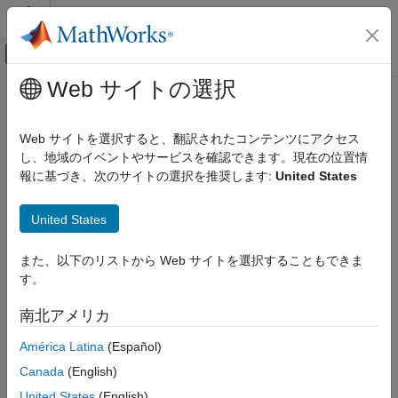
コンテンツへスキップ
MATLAB ヘルプ センター
オフキャンバス ナビゲーション メ
メインコンテンツ
Web サイトの選択
ドキュメンテーションのホーム
Mode
コード生成
Web サイトを選択すると、翻訳されたコンテンツにアクセス
Modbus
mode of operation
し、地域のイベントやサービスを確認できます。現在の位置情
MATLAB Coder
Since R2022a
報に基づき、次のサイトの選択を推奨します:
United States
MATLAB Coder Supported Hardware
Model Configuration Pane:
Hardware Implementation
MATLAB Coder Support Package for NVIDIA
Jetson and NVIDIA DRIVE Platforms
United States
Description
Modeling
また、以下のリストから Web サイトを選択することもできま
Add-On Required:
This feature requires the
MATLAB Coder
Mode
す。
Support Package for NVIDIA Jetson and NVIDIA DRIVE
ON THIS PAGE
Platforms
add-on.
南北アメリカ
Description
®
The
Mode
parameter
specifies the Modbus
mode of operation
Settings
América Latina
(Español)
®
for the Simulink
model. This parameter also determines the
Programmatic Use
Canada
(English)
type of Modbus blocks the Simulink model can use.
Version History
United States
(English)