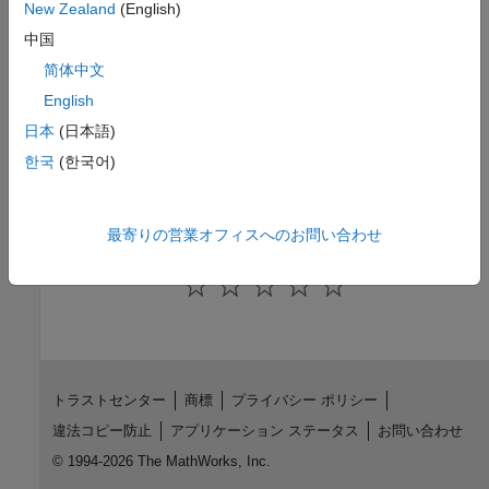
New Zealand
(English)
See Also
中国
Blocks
简体中文
Modbus TCP/IP Client Read
|
Modbus TCP/IP Client Write
|
English
Modbus TCP/IP Server Read
|
Modbus TCP/IP Server Write
日本
(日本語)
한국
(한국어)
Topics
Model Configuration Parameters for NVIDIA Hardware Board
最寄りの営業オフィスへのお問い合わせ
How useful was this information?
トラストセンター
商標
プライバシー ポリシー
違法コピー防止
アプリケーション ステータス
お問い合わせ
© 1994-2026 The MathWorks, Inc.