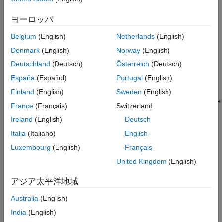
See Also
Settings
ヨーロッパ
(default) |
Client
Server
Belgium
(English)
Netherlands
(English)
Client
Executes the model as a Modbus client. The model can use the
Denmark
(English)
Norway
(English)
Modbus TCP/IP Client Read
and
Modbus TCP/IP Client Write
Deutschland
(Deutsch)
Österreich
(Deutsch)
blocks.
España
(Español)
Portugal
(English)
Server
Finland
(English)
Sweden
(English)
Executes the model as a Modbus server. The model can use the
France
(Français)
Switzerland
Modbus TCP/IP Server Read
and
Modbus TCP/IP Server Write
Ireland
(English)
Deutsch
blocks.
Italia
(Italiano)
English
Programmatic Use
Luxembourg
(English)
Français
®
United Kingdom
(English)
You cannot set this parameter from the MATLAB
command
line.
アジア太平洋地域
Version History
Australia
(English)
Introduced in R2022a
India
(English)