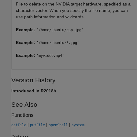
File to delete on the NVIDIA target hardware, specified as a
character vector. When you specify the file name, you can
use path information and wildcards.
Example:
'/home/ubuntu/cap.jpg'
Example:
'/home/ubuntu/*.jpg'
Example:
'myvideo.mp4'
Version History
Introduced in R2018b
See Also
Functions
|
|
|
getFile
putFile
openShell
system