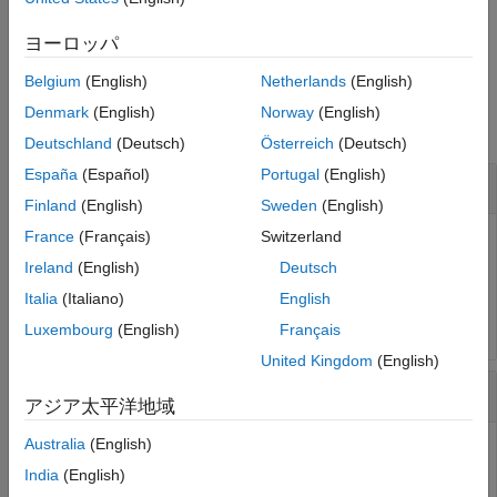
Version History
See Also
example
ヨーロッパ
Belgium
(English)
Netherlands
(English)
Examples
Denmark
(English)
Norway
(English)
collapse all
Deutschland
(Deutsch)
Österreich
(Deutsch)
España
(Español)
Portugal
(English)
Delete File on
NVIDIA
Hardware
Finland
(English)
Sweden
(English)
France
(Français)
Switzerland
®
You can delete a file on the NVIDIA
hardware.
Ireland
(English)
Deutsch
Italia
(Italiano)
English
deleteFile(hwObj,
'/home/ubuntu/cap.jpg'
Luxembourg
(English)
Français
United Kingdom
(English)
Delete Multiple Files on
NVIDIA
Hardware
アジア太平洋地域
Australia
(English)
You can delete multiple files on the NVIDIA hardware using
a wildcard character,
.
*
India
(English)