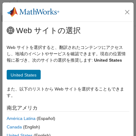
コンテンツへスキップ
MATLAB ヘルプ センター
オフキャンバス ナビゲーション メ
メインコンテンツ
Web サイトの選択
ドキュメンテーションのホーム
deleteFile
コード生成
Web サイトを選択すると、翻訳されたコンテンツにアクセス
Delete file on target hardware
し、地域のイベントやサービスを確認できます。現在の位置情
MATLAB Coder
報に基づき、次のサイトの選択を推奨します:
United States
MATLAB Coder Supported Hardware
collapse all in page
MATLAB Coder Support Package for NVIDIA
Syntax
Jetson and NVIDIA DRIVE Platforms
United States
Deployment
deleteFile(hwObj,filename)
また、以下のリストから Web サイトを選択することもできま
Description
deleteFile
す。
Add-On Required:
This feature requires the
MATLAB Coder
ON THIS PAGE
南北アメリカ
Support Package for NVIDIA Jetson and NVIDIA DRIVE
Syntax
Platforms
add-on.
Description
América Latina
(Español)
Examples
Canada
(English)
deletes the specified file on the
deleteFile(
,
)
hwObj
filename
Input Arguments
target hardware.
United States
(English)