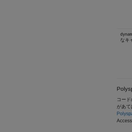
dynam
なキ
Polys
コード
があて
Poly
Access