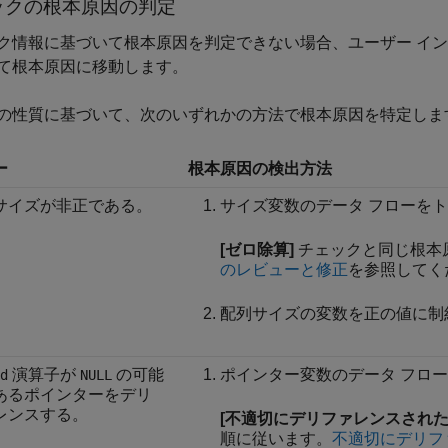
ックの根本原因の判定
ク情報に基づいて根本原因を判定できない場合、ユーザー イン
て根本原因に移動します。
の性質に基づいて、次のいずれかの方法で根本原因を特定しま
ー
根本原因の検出方法
サイズが非正である。
サイズ変数のデータ フローを
[ゼロ除算]
チェックと同じ根本
のレビューと修正
を参照してく
配列サイズの変数を正の値に制
演算子が
の可能
ポインター変数のデータ フロ
d
NULL
あるポインターをデリ
レンスする。
[不適切にデリファレンスされた
順に従います。
不適切にデリフ