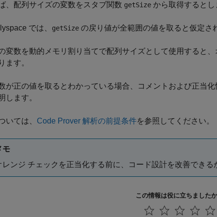
ば、配列サイズの変数をスタブ関数
から取得するとし
getSize
lyspace では、
の戻り値が全範囲の値を取ると仮定さ
getSize
の変数を動的メモリ割り当てで配列サイズとして使用すると、
ります。
数が正の値を取るとわかっている場合、コメントおよび正当化
明します。
ついては、
Code Prover 解析の前提条件
を参照してください。
メモ
オレンジ チェックを正当化する前に、コード設計を改善できる
この情報は役に立ちました