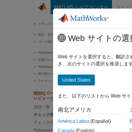
コンテンツへスキップ
MATLAB ヘルプ センター
コミュ
ドキュメ
ドキュメンテーションのホーム
検証、妥当性確認、テスト
無効
Web サイトの選
コード検証
Polyspace Code Prover
このト
Web サイトを選択すると、翻訳
結果のレビューとレポート生成
方法を
き、次のサイトの選択を推奨します
Polyspace Code Prover の結果
実行時チェック
[無効な
United States
C++ チェック
はオレ
を参照
無効な C++ に固有の演算チェックの
また、以下のリストから Web サ
レビューと修正
特にオ
項目一覧
南北アメリカ
件を表
チェック情報の解釈
して検
América Latina
(Español)
チェックの根本原因の判定
Polyspace の前提条件へのチェックを
Canada
(English)