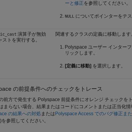
ーと修正
を参照してください。
についてポインターをテス
NULL
演算子が無効
関連するクラスの定義に移動します
ic_cast
ャストを実行する。
Polyspace ユーザー インタ
リックします。
[定義に移動]
を選択します。
pace
の前提条件へのチェックをトレース
の前方で発生する Polyspace 前提条件にオレンジ チェッ
はまらない場合、結果またはコードにコメントまたは正当化情
space の結果への対処
または
Polyspace Access でのバグ
)
を参照してください。