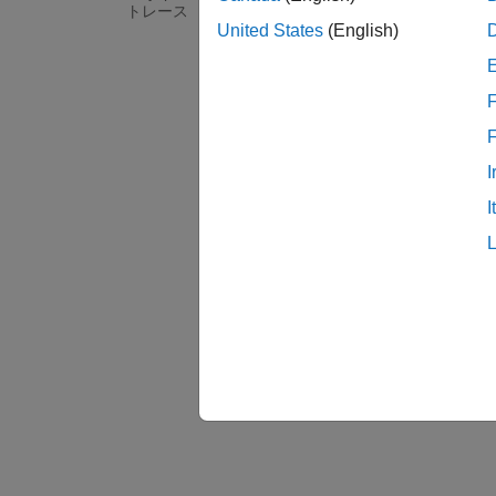
すべて
トレース
United States
(English)
Polyspa
(Polys
F
チェ
[結果
I
I
以下を
チ