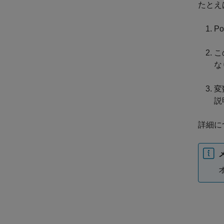
たとえ
Po
こ
な
変
説
詳細に