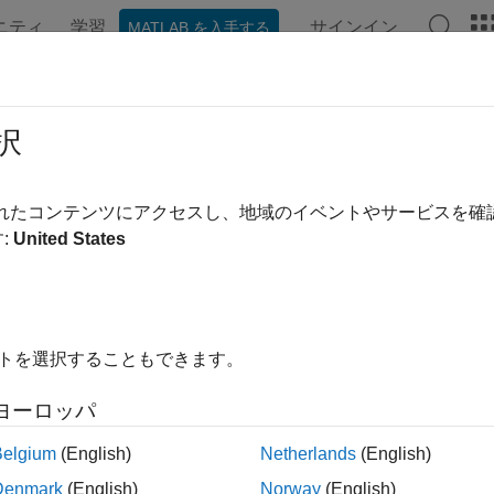
ニティ
学習
サインイン
MATLAB を入手する
ンテーション
例
Polyspace オプション
Polyspace 結果
な C++ に固有の演算チェックの
択
®
ピックでは、
Polyspace
Code Prover™
で
[無効な C++ に固
されたコンテンツにアクセスし、地域のイベントやサービスを
説明します。
:
United States
 C++ に固有の演算]
チェックの修正を判断するまでこれらの手順
ンジ チェックを修正する方法は複数あります。チェックおよ
してください。
イトを選択することもできます。
レンジ チェックに対して、チェックが実際のエラーを表すのではなく
ヨーロッパ
していると判定できます。前提条件を緩和するのに解析オプシ
証を再実行します。それ以外の場合は、結果またはコードにコ
Belgium
(English)
Netherlands
(English)
Denmark
(English)
Norway
(English)