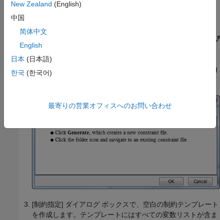
New Zealand
(English)
制約テンプレートの作成
中国
ユーザー インターフェイス (デスクトップ製品のみ)
简体中文
プロジェクト構成を開きます。
[構成]
ペインで、
[入力および
English
スタブ]
を選択します。
日本
(日本語)
[制約の設定]
の右にある
[編集]
ボタンをクリックして
[制約
한국
(한국어)
指定]
ウィンドウを開きます。
最寄りの営業オフィスへのお問い合わせ
[制約指定] ダイアログ ボックスで、空白の制約テンプレート
を作成します。テンプレートにはすべての変数リストが含ま