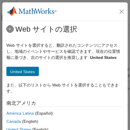
コンテンツへスキップ
MATLAB ヘルプ センター
オフキャンバス ナビゲーション メ
メインコンテンツ
Web サイトの選択
ドキュメンテーションのホーム
このページの内容は最新ではありません。最新版の英語を参照す
るには、ここをクリックします。
検証、妥当性確認、テスト
Web サイトを選択すると、翻訳されたコンテンツにアクセス
コード検証
し、地域のイベントやサービスを確認できます。現在の位置情
Polyspace
解析の外的制約の指定
報に基づき、次のサイトの選択を推奨します:
United States
Polyspace Bug Finder
構成
®
Polyspace
製品は C/C++ コードを解析して欠陥 (バグ) やランタ
United States
解析精度の向上
イム エラーなどの問題をチェックします。解析では指定されたコ
コードの動作の指定
ードを使用して、変数の範囲やポインターに許容されるバッファ
また、以下のリストから Web サイトを選択することもできま
ー サイズなどの項目について仮定を行います。仮定は予想よりも
す。
Polyspace 解析の外的制約の指定
幅広くなる場合があります。その理由は次のとおりです。
項目一覧
南北アメリカ
完全なコードが提供されていない。たとえば、関数定義の一
制約テンプレートの作成
部が提供されなかった場合。
América Latina
(Español)
Code Prover 解析結果からの制約テンプレー
トの作成
Canada
(English)
変数に関する一部の情報が実行時にのみ利用可能である。た
既存のテンプレートの更新
United States
(English)