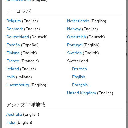
とえば、コード内の一部の変数が実行時にユーザーから値を
コードでの制約の指定
取得する場合。
参考
ヨーロッパ
このように仮定の幅が広いため、以下のようになります。
Belgium
(English)
Netherlands
(English)
Denmark
(English)
Norway
(English)
Code Prover では実行時に発生するパスよりも多くの実行パ
スを考慮する可能性があります。実行パスの 1 つで操作が失
Deutschland
(Deutsch)
Österreich
(Deutsch)
敗すると、Polyspace はこの操作に対してオレンジ チェック
España
(Español)
Portugal
(English)
を付けます。その実行パスが、あまりにも広範に及ぶ仮定に
Finland
(English)
Sweden
(English)
由来する場合、オレンジ チェックは誤検知を示すことがあり
ます。
France
(Français)
Switzerland
Ireland
(English)
Deutsch
Bug Finder では誤検知が生じることがあります。
Italia
(Italiano)
English
こうした誤検知の数を減らすには、グローバル変数、関数入力、
Luxembourg
(English)
Français
およびスタブ関数の戻り値と変更可能な引数についての追加的な
United Kingdom
(English)
制約を指定します。この例では、それらの外的制約 (データ範囲
指定 (DRS) とも呼ばれる) を指定する方法を示します。以降の解
アジア太平洋地域
析で使用するために制約を XML ファイルとして保存します。ソ
ース コードを変更する場合、以前の制約を更新できます。制約テ
Australia
(English)
ンプレートを新規に作成する必要はありません。
India
(English)