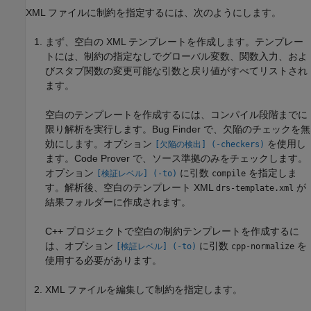
XML ファイルに制約を指定するには、次のようにします。
まず、空白の XML テンプレートを作成します。テンプレー
トには、制約の指定なしでグローバル変数、関数入力、およ
びスタブ関数の変更可能な引数と戻り値がすべてリストされ
ます。
空白のテンプレートを作成するには、コンパイル段階までに
限り解析を実行します。Bug Finder で、欠陥のチェックを無
効にします。オプション
を使用し
[欠陥の検出] (-checkers)
ます。Code Prover で、ソース準拠のみをチェックします。
オプション
に引数
を指定しま
[検証レベル] (-to)
compile
す。解析後、空白のテンプレート XML
が
drs-template.xml
結果フォルダーに作成されます。
C++ プロジェクトで空白の制約テンプレートを作成するに
は、オプション
に引数
を
[検証レベル] (-to)
cpp-normalize
使用する必要があります。
XML ファイルを編集して制約を指定します。