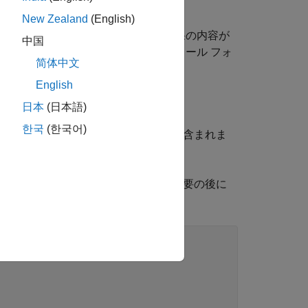
す。ワークシートでは、
New Zealand
(English)
にある Polyspace の結果の内容が
1\CP_result
中国
のような Polyspace インストール フォ
\R2019a
简体中文
English
概要と詳細が含まれます。
日本
(日本語)
한국
(한국어)
®
ISRA C
:2012 ルール違反の概要が含まれま
ランタイム エラーの概要が含まれます。概要の後に
'
, 
...