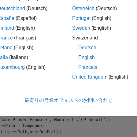
クリプトは 2 つのワークシートを Excel ブックに追加しま
Deutschland
(Deutsch)
Österreich
(Deutsch)
\polyspace\examples\cxx\Code_Prover_Example\Module_
ceroot
España
(Español)
Portugal
(English)
れます。ここで、
は
C:\Program Files\Polyspace
polyspaceroot
inland
(English)
Sweden
(English)
です。
France
(Français)
Switzerland
クシートには、Polyspace の結果の特定のタイプについての
reland
(English)
Deutsch
talia
(Italiano)
English
:このワークシートには、Polyspace の結果における M
SRA C:2012
。概要の後には、各 MISRA C:2012 違反の詳細が続きます。
Luxembourg
(English)
Français
United Kingdom
(English)
:このワークシートには、Code Prover により検出された
E
、各ランタイム エラーの詳細が続きます。
最寄りの営業オフィスへのお問い合わせ
py a demo result set to a temporary folder.
ath = fullfile(polyspaceroot,
'polyspace'
,
'examples'
,
'cxx
'Code_Prover_Example'
,
'Module_1'
,
'CP_Result'
);  

esPath = tempname;

ile(resPath,userResPath);
