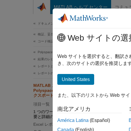
コンテンツへスキップ
MATLAB ヘルプ センター
コミュ
ドキュメ
ドキュメンテーションのホーム
検証、妥当性確認、テスト
MA
Web サイトの選
コード検証
ス
Polyspace Bug Finder
Web サイトを選択すると、翻訳
結果のレビューとレポート生成
き、次のサイトの選択を推奨します
Bug F
レポートとメトリクス
析結果
レポートの生成
United States
の結果
MATLAB スクリプトによる
Polyspace 解析結果の Excel へのエ
独自の
また、以下のリストから Web サ
クスポート
このレ
項目一覧
南北アメリカ
1 つのワークシートにおける結果の概
1 
要と詳細のレポート
América Latina
(Español)
Excel レポートの書式設定の制御
この例
Canada
(English)