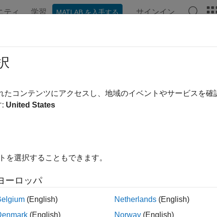
ニティ
学習
サインイン
MATLAB を入手する
ンテーション
例
Polyspace オプション
Polyspace 結果
TLAB
スクリプトによる
Polyspace
択
ポート
されたコンテンツにアクセスし、地域のイベントやサービスを
:
United States
®
inder 解析または Code Prover 解析の結果を Excel
レポートに
のエクスポート
を参照してください。そのレポートには、タブで区切
が事前定義されたコンテンツと書式設定を使用して表示されま
コンテンツと書式設定を使用して Excel レポートを作成するこ
イトを選択することもできます。
ポートの作成を自動化します。
ヨーロッパ
つのワークシートにおける結果の概要と詳細のレポート
Belgium
(English)
Netherlands
(English)
では、Polyspace の結果から Excel レポートを生成するサ
Denmark
(English)
Norway
(English)