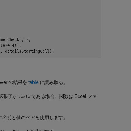
ime Check'
,:);

le)+ 4));

'
, detailsStartingCell);
rover の結果を
table
に読み取る。
の拡張子が
である場合、関数は Excel ファ
.xslx
うに名前と値のペアを使用します。