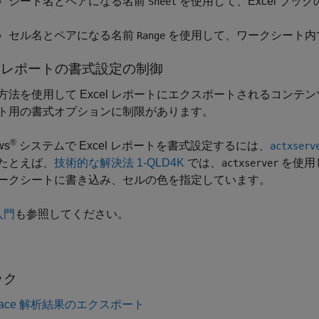
シート名とペアになる名前
を使用して、Excel ブッ
Sheet
セル名とペアになる名前
を使用して、ワークシート内
Range
レポートの書式設定の制御
方法を使用して Excel レポートにエクスポートされるコン
ト用の書式オプションに制限があります。
®
ws
システムで Excel レポートを書式設定するには、
actxserv
たとえば、
技術的な解決法 1-QLD4K
では、
を使用し
actxserver
ークシートに書き込み、セルの色を指定しています。
入門
も参照してください。
ック
space 解析結果のエクスポート