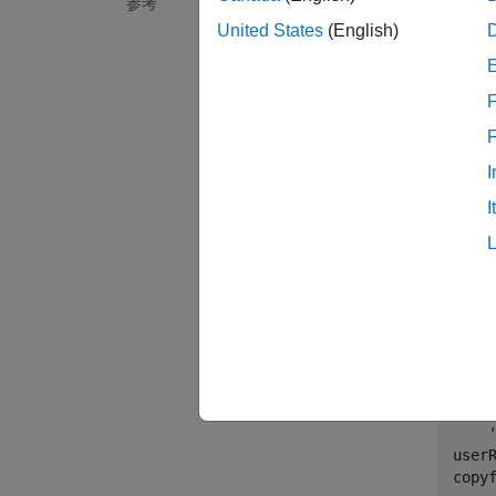
参考
このス
United States
(English)
polyspa
報告さ
F
ルダー
各ワー
I
I
MI
す
RT
は
% Co
resP
userR
copyf