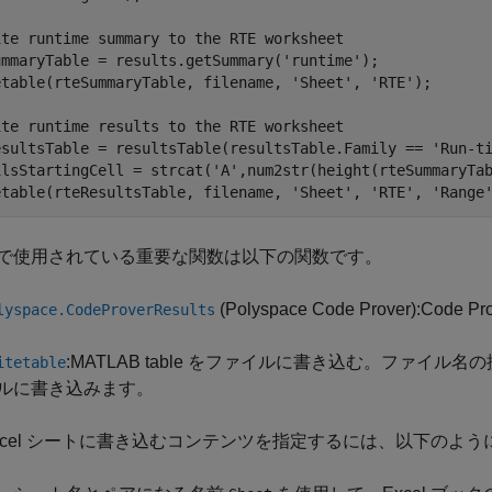
ite runtime summary to the RTE worksheet
ummaryTable = results.getSummary(
'runtime'
);

etable(rteSummaryTable, filename, 
'Sheet'
, 
'RTE'
);

ite runtime results to the RTE worksheet
esultsTable = resultsTable(resultsTable.Family == 
'Run-t
ilsStartingCell = strcat(
'A'
,num2str(height(rteSummaryTab
etable(rteResultsTable, filename, 
'Sheet'
, 
'RTE'
, 
'Range
で使用されている重要な関数は以下の関数です。
(Polyspace Code Prover)
:Code P
lyspace.CodeProverResults
:MATLAB table をファイルに書き込む。ファイル名
itetable
ルに書き込みます。
xcel シートに書き込むコンテンツを指定するには、以下のよ