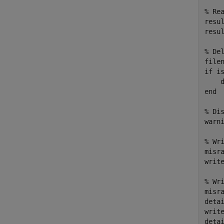
% Re
resu
resul
% De
file
if
 is
end
% Di
warn
% Wr
misr
writ
% Wr
misr
deta
writ
detai