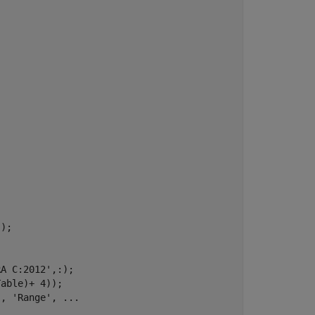
'
);

RA C:2012'
,:);

able)+ 4)); 

'
, 
'Range'
, 
...