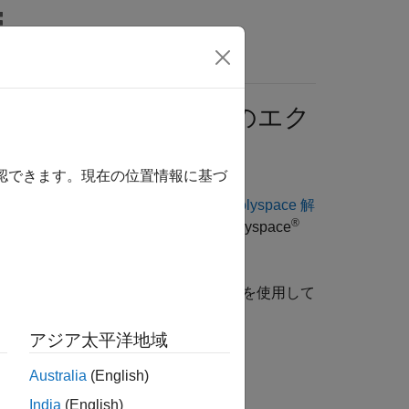
関数
ビデオ
MATLAB Answers
解析結果の
Excel
へのエク
確認できます。現在の位置情報に基づ
エクスポートすることができます。
Polyspace 解
®
られたテキスト ファイルの Polyspace
す。
®
ともできます。MATLAB
スクリプトを使用して
アジア太平洋地域
Australia
(English)
ンプル スクリプトを示します。
India
(English)