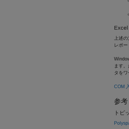
Excel
上述の
レポー
Windo
ます。
タをワ
COM 
参考
トピ
Poly