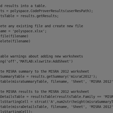
ad results into a table.
lts = polyspace.CodeProverResults(userResPath);

tsTable = results.getResults;

lete any existing file and create new file
name = 
'polyspace.xlsx'
file(filename) 

sable warnings about adding new worksheets
ing(
'off'
,
'MATLAB:xlswrite:AddSheet'
)

ite MISRA summary to the MISRA 2012 worksheet
aSummaryTable = results.getSummary(
'misraC2012'
);

etable(misraSummaryTable, filename, 
'Sheet'
, 
'MISRA 2012
ite MISRA results to the MISRA 2012 worksheet
aDetailsTable = resultsTable(resultsTable.Family == 
'MIS
ilsStartingCell = strcat(
'A'
,num2str(height(misraSummaryT
etable(misraDetailsTable, filename, 
'Sheet'
, 
'MISRA 2012
lsStartingCell);
