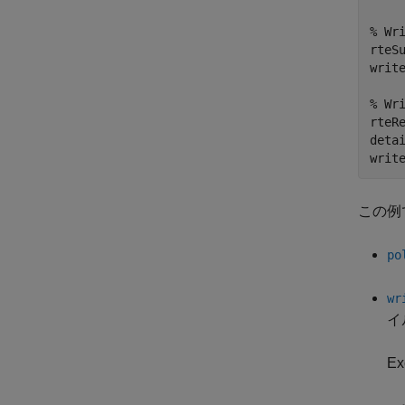
% Wr
rteS
writ
% Wr
rteR
deta
writ
この例
po
wr
イ
E