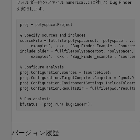
フォルダー内のファイル
に対して Bug Finder
numerical.c
を実行します。
proj = polyspace.Project

% Specify sources and includes
sourceFile = fullfile(polyspaceroot, 
'polyspace'
, 
...
'examples'
, 
'cxx'
, 
'Bug_Finder_Example'
, 
'sources'
includeFolder = fullfile(polyspaceroot, 
'polyspace'
, 
.
'examples'
, 
'cxx'
, 
'Bug_Finder_Example'
, 
'sources'
)
% Configure analysis
proj.Configuration.Sources = {sourceFile};

proj.Configuration.TargetCompiler.Compiler = 
'gnu4.9'
;

proj.Configuration.EnvironmentSettings.IncludeFolders =
proj.Configuration.ResultsDir = fullfile(pwd,
'results'
)
% Run analysis
bfStatus = proj.run(
'bugFinder'
);
バージョン履歴