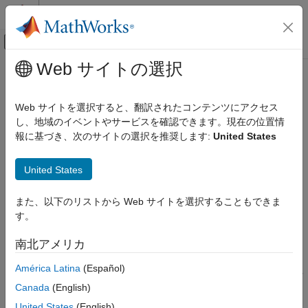
コンテンツへスキップ
MATLAB ヘルプ センター
オフキャンバス ナビゲーション メ
メインコンテンツ
Web サイトの選択
ドキュメンテーションのホーム
polyspaceroot
検証、妥当性確認、テスト
Web サイトを選択すると、翻訳されたコンテンツにアクセス
コード検証
Polyspace
インストール フォルダーの取得
し、地域のイベントやサービスを確認できます。現在の位置情
報に基づき、次のサイトの選択を推奨します:
United States
Polyspace Bug Finder
ページ内をすべて折りたたむ
Bug Finder の実行
構文
United States
MATLAB スクリプトを使用した Bug Finder 解
析
polyspaceroot
また、以下のリストから Web サイトを選択することもできま
説明
Polyspace Bug Finder
す。
連続的インテグレーション
®
は Polyspace
インストール フォルダーを返しま
polyspaceroot
南北アメリカ
す。
polyspaceroot
América Latina
(Español)
®
項目一覧
R2019a 以降、Polyspace 解析用の MATLAB
スクリプトを実行
Canada
(English)
するには、MATLAB および Polyspace を別々のフォルダーにイ
構文
ンストールして、それらの間をリンクします。インストールとリ
説明
United States
(English)