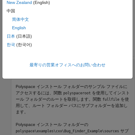
New Zealand
(English)
中国
製品
Polyspace Bug Finder™ Server™
または
Polyspace
®
Code Prover™ Server
の場合、Windows
での既定のインス
简体中文
トール フォルダーは次のとおりです。
English
日本
(日本語)
C:\Program Files\Polyspace Server\R2019a
한국
(한국어)
Polyspace
インストール フォルダーのサンプル
最寄りの営業オフィスへのお問い合わせ
ファイルでの
Polyspace
の実行
Polyspace インストール フォルダーのサンプル ファイルに
アクセスするには、関数
を使用してインスト
polyspaceroot
ール フォルダーのルートを取得します。関数
を使
fullfile
用して、ルート フォルダー パスにサブフォルダーを追加し
ます。
Polyspace インストール フォルダーの
サブ
polyspace\examples\cxx\Bug_Finder_Example\sources