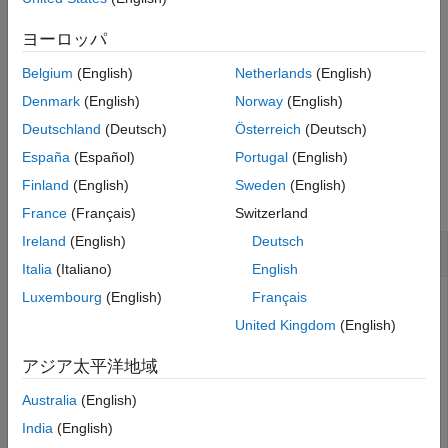
ンク作成の後、MATLAB から Polyspace インストール フォルダ
例
ー内のファイルにアクセスするには、この関数を使用します。
ヨーロッパ
バージョン履歴
MATLAB や Simulink との Polyspace の統合
または
Polyspace
参考
Belgium
(English)
Netherlands
(English)
Server 製品と MATLAB との統合
も参照してください。
Denmark
(English)
Norway
(English)
例
Deutschland
(Deutsch)
Österreich
(Deutsch)
España
(Español)
Portugal
(English)
例
Finland
(English)
Sweden
(English)
すべて折りたたむ
France
(Français)
Switzerland
Ireland
(English)
Deutsch
Polyspace
インストール フォルダーの取得
Italia
(Italiano)
English
Luxembourg
(English)
Français
Polyspace インストール フォルダーを確認するには、関数
を使用します。
polyspaceroot
United Kingdom
(English)
アジア太平洋地域
polyspaceroot
Australia
(English)
India
(English)
C:\Program Files\Polyspace\R2019a