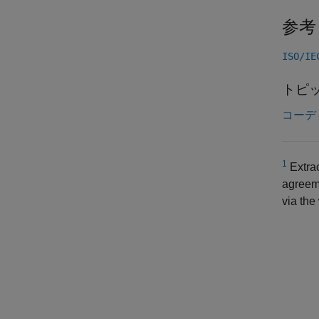
参考
ISO/I
トピ
コーデ
1
Extrac
agreeme
via the