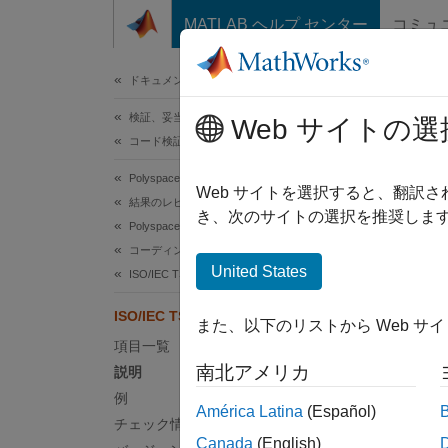
コンテンツへスキップ
MATLAB ヘルプ センター
コミュ
ドキュメ
ドキュメンテーションのホーム
検証、妥当性確認、テスト
ISO
Web サイトの選
コード検証
Polyspace Bug Finder
Access
Web サイトを選択すると、翻訳
結果のレビューとレポート生成
き、次のサイトの選択を推奨します
Polyspace Bug Finder の結果
このペ
コーディング規約
説明
United States
ISO/IEC TS 17961 ルール
解放さ
ISO/IEC TS 17961 [accfree]
また、以下のリストから Web サ
項目一覧
Poly
南北アメリカ
説明
このチ
例
América Latina
(Español)
チェック情報
前
Canada
(English)