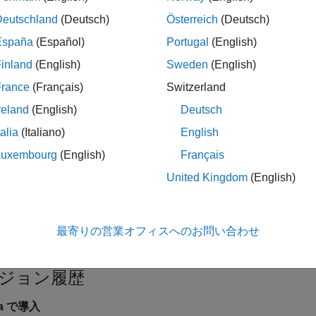
Deutschland
(Deutsch)
Österreich
(Deutsch)
準ライブラリ文字列ルーチンの無効な使用
。
España
(Español)
Portugal
(English)
inland
(English)
Sweden
(English)
France
(Français)
Switzerland
展開する
reland
(English)
Deutsch
前に解放したポインターの使用
talia
(Italiano)
English
Luxembourg
(English)
Français
標準ライブラリ文字列ルーチンの無効な使用
United Kingdom
(English)
ック情報
最寄りの営業オフィスへのお問い合わせ
能性:
決定不可能
ジョン履歴
9a で導入