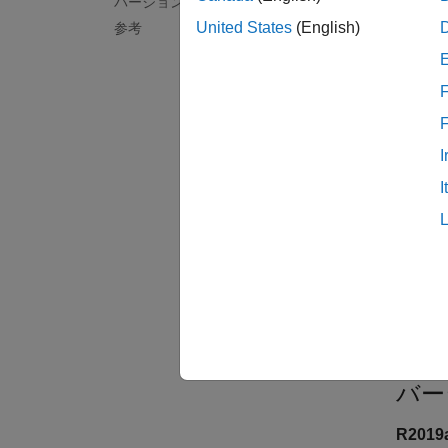
バージョン履歴
United States
(English)
参考
標
例
F
すべて
I
I
チェ
決定可
バー
R201