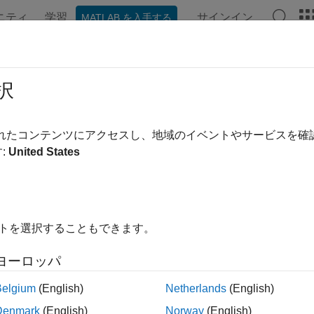
ニティ
学習
サインイン
MATLAB を入手する
ンテーション
例
Polyspace オプション
Polyspace 結果
/IEC TS 17961 [accfree]
択
ing freed memory
されたコンテンツにアクセスし、地域のイベントやサービスを
:
United States
ージをすべて展開する
1
れたメモリへのアクセス。
イトを選択することもできます。
space 実装
ヨーロッパ
ェッカーは以下の問題をチェックします。
Belgium
(English)
Netherlands
(English)
に解放したポインターの使用
。
Denmark
(English)
Norway
(English)