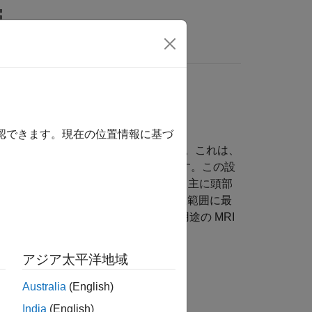
wers
確認できます。現在の位置情報に基づ
れる特殊な無線周波数 (RF) コイルです。これは、
ングで接続した円筒形構造になっています。この設
生成できます。バードケージ コイルは、主に頭部
のタイプがあり、それぞれ異なる周波数範囲に最
能であることから、臨床および研究用途の MRI
アジア太平洋地域
Australia
(English)
India
(English)