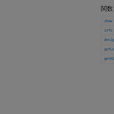
関数
show
info
desi
getL
getH