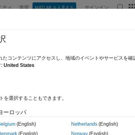
ニティ
学習
サインイン
MATLAB を入手する
ンテーション
例
関数
アプリ
ビデオ
MATLAB Ans
I コイル
択
 用バードケージ コイル
されたコンテンツにアクセスし、地域のイベントやサービスを
 用バードケージ コイルは、磁気共鳴法 (MRI) システムで使用さ
:
United States
隔で配置された導電性のラング (またはロッド) をエンド リ
り、高品質な画像取得に不可欠な、非常に均一な RF 磁界を
の画像撮影に使用されます。主にローパスとハイパスの 2 つ
れています。バードケージ コイルは均一な励振および受信が可
イトを選択することもできます。
て広く採用されています。
ヨーロッパ
コイル
Belgium
(English)
Netherlands
(English)
Denmark
(English)
Norway
(English)