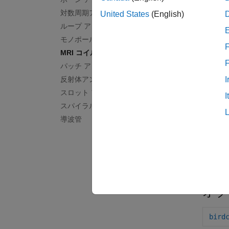
対数周期アンテナ
United States
(English)
ループ アンテナ
モノポール アンテナ
F
MRI コイル
パッチ アンテナ
反射体アンテナ
I
birdc
スロット アンテナ
I
スパイラル アンテナ
導波管
アプ
アン
オブ
bird