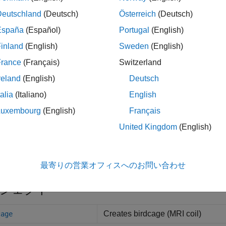
Deutschland
(Deutsch)
Österreich
(Deutsch)
España
(Español)
Portugal
(English)
inland
(English)
Sweden
(English)
France
(Français)
Switzerland
reland
(English)
Deutsch
age
アンテナ
talia
(Italiano)
English
Luxembourg
(English)
Français
United Kingdom
(English)
リ
テナ デザイナー
アンテナの設計、
最寄りの営業オフィスへのお問い合わせ
ジェクト
Creates birdcage (MRI coil)
cage