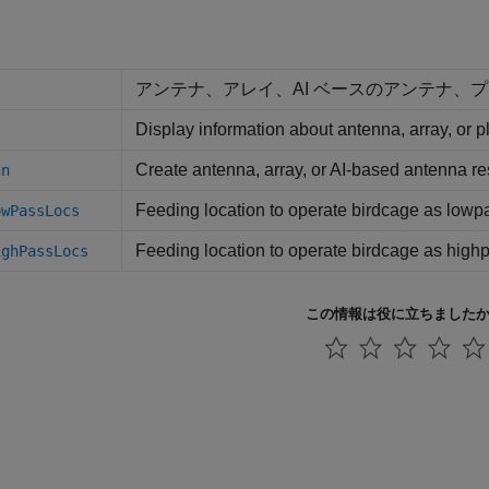
アンテナ、アレイ、AI ベースのアンテナ、
Display information about antenna, array, or p
Create antenna, array, or AI-based antenna re
gn
Feeding location to operate birdcage as lowpa
owPassLocs
Feeding location to operate birdcage as highp
ighPassLocs
この情報は役に立ちました