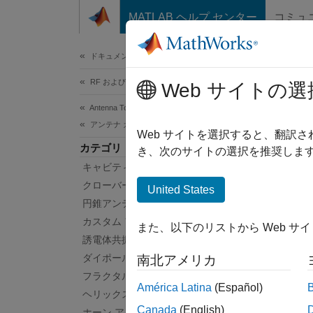
コンテンツへスキップ
MATLAB ヘルプ センター
コミュ
ドキュメ
ドキュメンテーションのホーム
RF およびミックスド シグナル
MR
Web サイトの選
Antenna Toolbox
アンテナ カタログ
MRI
Web サイトを選択すると、翻訳
カテゴリ
MRI
き、次のサイトの選択を推奨します
キャビティ アンテナ
均等間
計によ
クローバーリーフ アンテナ
United States
や四肢
円錐アンテナ
適化さ
カスタム アンテナ
また、以下のリストから Web サ
におい
誘電体共振器アンテナ
ダイポール アンテナ
南北アメリカ
MRI 
フラクタル アンテナ
América Latina
(Español)
ヘリックス アンテナ
Canada
(English)
ホーン アンテナ