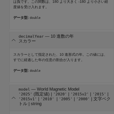
は負です。この関数は、180 より大きく -180 より小さい経
度値を受け入れます。
データ型:
double
—
10 進数の年
decimalYear
スカラー
スカラーとして指定された、10 進形式の年。この値には、
すでに経過した年の任意の割合が入ります。
データ型:
double
—
World Magnetic Model
model
(既定値) |
|
|
|
'2025'
'2020'
'2015v2'
'2015'
|
|
|
|
文字ベク
'2015v1'
'2010'
'2005'
'2000'
トル
|
string