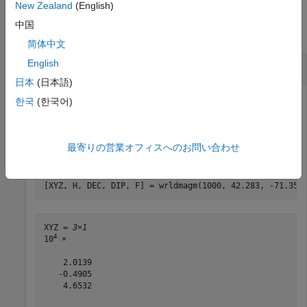
例
New Zealand
(English)
中国
すべて折りたたむ
简体中文
English
WMM2025を用いた磁気モデルの計算
日本
(日本語)
한국
(한국어)
この例では、WMM-2025 を使用して、2028 年 7 月 4 日に
マサチューセッツ州ネイティック上空 1000 メートルの磁気
最寄りの営業オフィスへのお問い合わせ
モデルを計算する方法を示します。
[XYZ, H, DEC, DIP, F] = wrldmagm(1000, 42.283, -71.35,
XYZ = 
3×1
4
10
 ×

    2.0139

   -0.4905

    4.6532
