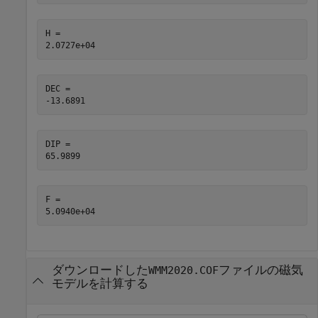
H = 

DEC = 

DIP = 

F = 

ダウンロードした
ファイルの磁気
WMM2020.COF
モデルを計算する