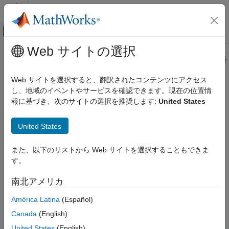
コンテンツへスキップ
MATLAB ヘルプ センター
オフキャンバス ナビゲーション メ
メインコンテンツ
Web サイトの選択
ドキュメンテーションのホーム
このページは機械翻訳を使用して翻訳されました。最新版の英語
を参照するには、ここをクリックします。
航空宇宙、防衛
Web サイトを選択すると、翻訳されたコンテンツにアクセス
し、地域のイベントやサービスを確認できます。現在の位置情
wrldmagm
Aerospace Toolbox
報に基づき、次のサイトの選択を推奨します:
United States
環境モデル
環境
World Magnetic Modelを使用する
United States
wrldmagm
ページ内をすべて折りたたむ
また、以下のリストから Web サイトを選択することもできま
項目一覧
構文
す。
構文
[XYZ,H,D,I,F] =
説明
南北アメリカ
wrldmagm(height,latitude,longitude,decimalYear)
例
[XYZ,H,D,I,F] =
América Latina
(Español)
入力引数
wrldmagm(height,latitude,longitude,decimalYear,model)
出力引数
Canada
(English)
[XYZ,H,D,I,F] =
制限
United States
(English)
wrldmagm(height,latitude,longitude,decimalYear,'Custom',fi