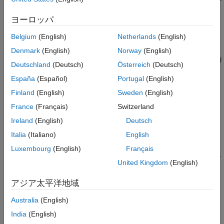
バージョン履歴
lename)
ヨーロッパ
説明
参考
Belgium
(English)
Netherlands
(English)
[
,
,
,
,
] =
XYZ
H
D
I
F
は、World
wrldmagm(
,
,
,
)
height
latitude
longitude
decimalYear
Denmark
(English)
Norway
(English)
Magnetic Model(WMM) WMM2025 を使用して、特定の場所と時
Deutschland
(Deutsch)
Österreich
(Deutsch)
間における地球の磁場を計算します。
España
(Español)
Portugal
(English)
[
,
,
,
,
] =
XYZ
H
D
I
F
Finland
(English)
Sweden
(English)
は
wrldmagm(
,
,
,
,
)
height
latitude
longitude
decimalYear
model
France
(Français)
Switzerland
World Magnetic Model
を使用して地球の磁場を計算しま
model
Ireland
(English)
Deutsch
す。
Italia
(Italiano)
English
[
,
,
,
,
] =
XYZ
H
D
I
F
Luxembourg
(English)
Français
wrldmagm(
,
,
,
,
height
latitude
longitude
decimalYear
'Custom',fi
United Kingdom
(English)
は、
ファイルで定義されたWorld Magnetic
)
WMM.cof
lename
Modelを使用して地球の磁場を計算します。
ファイル
WMM.cof
アジア太平洋地域
は、
によって提供される元の形式である必要があります。
NOAA
Australia
(English)
例
India
(English)