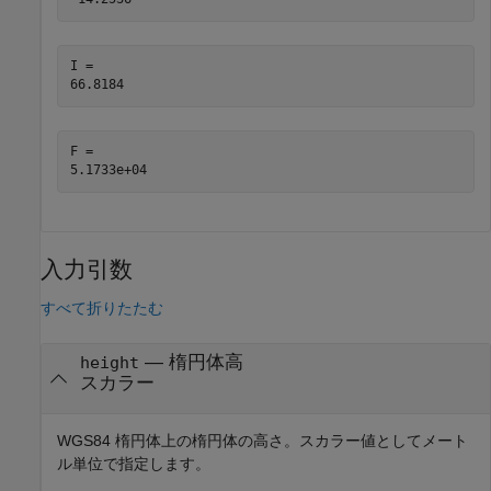
I = 

F = 

入力引数
すべて折りたたむ
—
楕円体高
height
スカラー
WGS84 楕円体上の楕円体の高さ。スカラー値としてメート
ル単位で指定します。