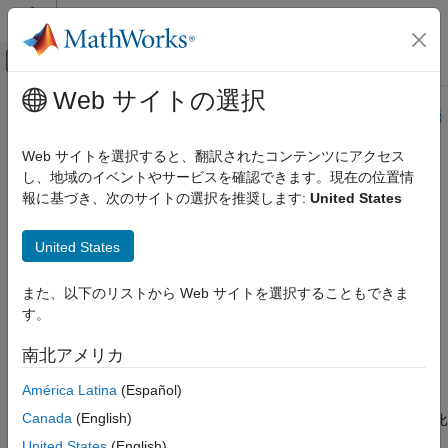
コンテンツへスキップ
MATLAB ヘルプ センター
オフキャンバス ナビゲーション メ
メインコンテンツ
Web サイトの選択
ドキュメンテーションのホーム
このページは機械翻訳を使用して翻訳されました。最新版の英語
を参照するには、ここをクリックします。
航空宇宙、防衛
Web サイトを選択すると、翻訳されたコンテンツにアクセス
し、地域のイベントやサービスを確認できます。現在の位置情
rrtheta
Aerospace Toolbox
報に基づき、次のサイトの選択を推奨します:
United States
機体運動解析
飛行パラメーター
相対温度比を計算する
United States
rrtheta
ページ内をすべて折りたたむ
また、以下のリストから Web サイトを選択することもできま
項目一覧
す。
構文
構文
説明
南北アメリカ
th = rrtheta(t0,mach,g)
例
説明
América Latina
(Español)
入力引数
出力引数
Canada
(English)
は、静温度
、マッハ数
、比熱比
= rrtheta(
,
,
)
t0
mach
th
t0
mach
g
制限
から温度相対比
を計算します。
はケルビン単位でなけれ
g
th
t0
United States
(English)