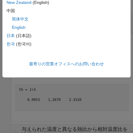
New Zealand
(English)
中国
简体中文
異なる条件での温度に基づいて相対温度比を決
定する
English
日本
(日本語)
한국
(한국어)
3 つの異なる条件における 3 つの温度の相対温度比を決定し
ます。
最寄りの営業オフィスへのお問い合わせ
th = rrtheta([273.15 310.9278 373.15], [0.5 1 2], [1.4
th = 
1×3
    0.9953    1.2679    2.3310

与えられた温度と異なる熱比から相対温度比を