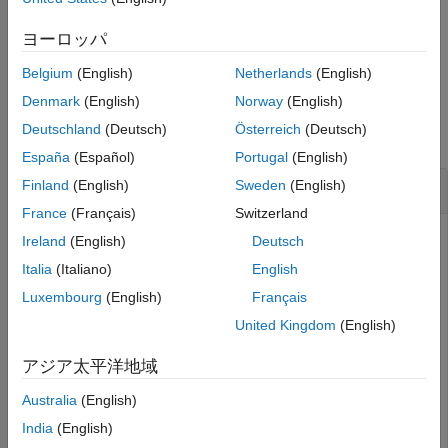
ばなりません。
参照
ヨーロッパ
バージョン履歴
例
参考
Belgium
(English)
Netherlands
(English)
例
Denmark
(English)
Norway
(English)
Deutschland
(Deutsch)
Österreich
(Deutsch)
すべて折りたたむ
España
(Español)
Portugal
(English)
与えられた温度に対する相対温度比を決定する
Finland
(English)
Sweden
(English)
France
(Français)
Switzerland
Ireland
(English)
Deutsch
3 つの温度の相対温度比を決定します。
Italia
(Italiano)
English
Luxembourg
(English)
Français
th = rrtheta([273.15 310.9278 373.15], 0.5, 1.4)
United Kingdom
(English)
アジア太平洋地域
th = 
1×3
Australia
(English)
    0.9953    1.1330    1.3597

India
(English)