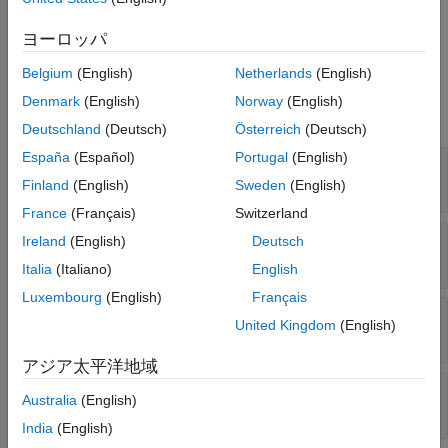
オブジェクトの
関数を使用して
satelliteScenario
orbit
Orbit
オブジェクトを作成できます。
ヨーロッパ
Belgium
(English)
Netherlands
(English)
プロパティ
Denmark
(English)
Norway
(English)
すべて展開する
Deutschland
(Deutsch)
Österreich
(Deutsch)
España
(Español)
Portugal
(English)
—
衛星シナリオ ビューアー
viewer
オブジェクト
satelliteScenarioViewer
Finland
(English)
Sweden
(English)
France
(Français)
Switzerland
—
将来の軌道の期間を可視化する
LeadTime
Ireland
(English)
Deutsch
非負のスカラー
Italia
(Italiano)
English
Luxembourg
(English)
Français
—
可視化される軌道履歴の期間
TrailTime
United Kingdom
(English)
非負のスカラー
アジア太平洋地域
—
軌道の視覚的な幅
LineWidth
Australia
(English)
(既定値) |
範囲(0 10]のスカラー
1
India
(English)