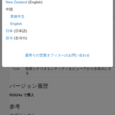
New Zealand
(English)
—
軌道線の色
LineColor
(既定値) |
RGB 3 成分
|
16 進数カラ
中国
[0.5 0 1]
ー コード
|
色名
|
省略名
简体中文
English
—
軌道の可視モード
VisibilityMode
日本
(日本語)
(既定値) |
'inherit'
'manual'
한국
(한국어)
オブジェクト関数
最寄りの営業オフィスへのお問い合わせ
衛星シナリオビューアでオブジェクトを表示する
show
衛星シナリオエンティティをビューアから非表示にす
hide
る
バージョン履歴
R2024a で導入
参考