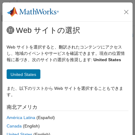
コンテンツへスキップ
MATLAB ヘルプ センター
オフキャンバス ナビゲーション メ
メインコンテンツ
Web サイトの選択
ドキュメンテーションのホーム
このページは機械翻訳を使用して翻訳されました。最新版の英語
を参照するには、ここをクリックします。
航空宇宙、防衛
Web サイトを選択すると、翻訳されたコンテンツにアクセス
し、地域のイベントやサービスを確認できます。現在の位置情
Orbit
Aerospace Toolbox
報に基づき、次のサイトの選択を推奨します:
United States
衛星ミッション解析
軌道可視化衛星オブジェクト
Orbit
United States
R2024a 以降
項目一覧
このページをすべて展開する
また、以下のリストから Web サイトを選択することもできま
説明
す。
作成
説明
プロパティ
南北アメリカ
オブジェクトは、衛星の現在の位置に基づいて、衛星の軌
Orbit
オブジェクト関数
道の可視化を追加します。
América Latina
(Español)
バージョン履歴
参考
Canada
(English)
作成
United States
(English)