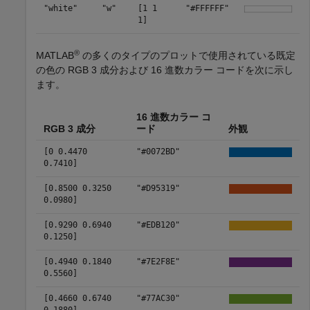
"white"
"w"
[1 1
"#FFFFFF"
1]
®
MATLAB
の多くのタイプのプロットで使用されている既定
の色の RGB 3 成分および 16 進数カラー コードを次に示し
ます。
16 進数カラー コ
RGB 3 成分
ード
外観
[0 0.4470
"#0072BD"
0.7410]
[0.8500 0.3250
"#D95319"
0.0980]
[0.9290 0.6940
"#EDB120"
0.1250]
[0.4940 0.1840
"#7E2F8E"
0.5560]
[0.4660 0.6740
"#77AC30"