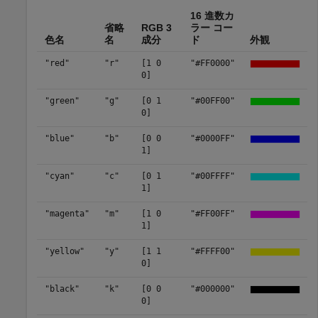
16 進数カ
省略
RGB 3
ラー コー
色名
名
成分
ド
外観
"red"
"r"
[1 0
"#FF0000"
0]
"green"
"g"
[0 1
"#00FF00"
0]
"blue"
"b"
[0 0
"#0000FF"
1]
"cyan"
"c"
[0 1
"#00FFFF"
1]
"magenta"
"m"
[1 0
"#FF00FF"
1]
"yellow"
"y"
[1 1
"#FFFF00"
0]
"black"
"k"
[0 0
"#000000"
0]