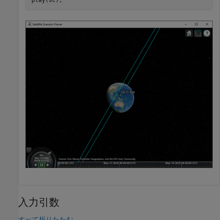
play(sc);
入力引数
すべて折りたたむ