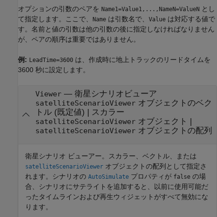
オプションの引数のペアを
とし
Name1=Value1,...,NameN=ValueN
て指定します。ここで、
は引数名で、
は対応する値で
Name
Value
す。名前と値の引数は他の引数の後に指定しなければなりません
が、ペアの順序は重要ではありません。
例:
は、作成時に地上トラックのリードタイムを
LeadTime=3600
3600 秒に設定します。
—
衛星シナリオビューア
Viewer
オブジェクトのベク
satelliteScenarioViewer
トル
(既定値) |
スカラー
オブジェクト
|
satelliteScenarioViewer
オブジェクトの配列
satelliteScenarioViewer
衛星シナリオ ビューアー。スカラー、ベクトル、または
オブジェクトの配列として指定さ
satelliteScenarioViewer
れます。シナリオの
プロパティが
の場
AutoSimulate
false
合、シナリオにサテライトを追加すると、以前に使用可能だ
ったタイムラインおよび再生ウィジェットがすべて無効にな
ります。