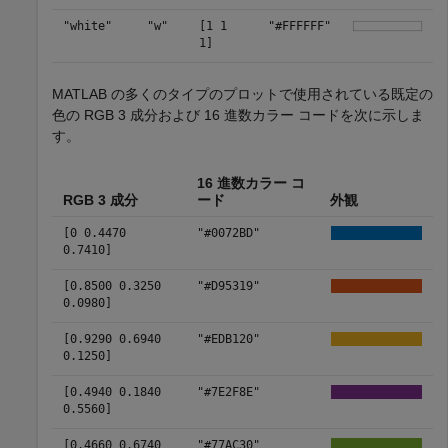
"white"
"w"
[1 1
"#FFFFFF"
1]
MATLAB の多くのタイプのプロットで使用されている既定の
色の RGB 3 成分および 16 進数カラー コードを次に示しま
す。
16 進数カラー コ
RGB 3 成分
ード
外観
[0 0.4470
"#0072BD"
0.7410]
[0.8500 0.3250
"#D95319"
0.0980]
[0.9290 0.6940
"#EDB120"
0.1250]
[0.4940 0.1840
"#7E2F8E"
0.5560]
[0.4660 0.6740
"#77AC30"