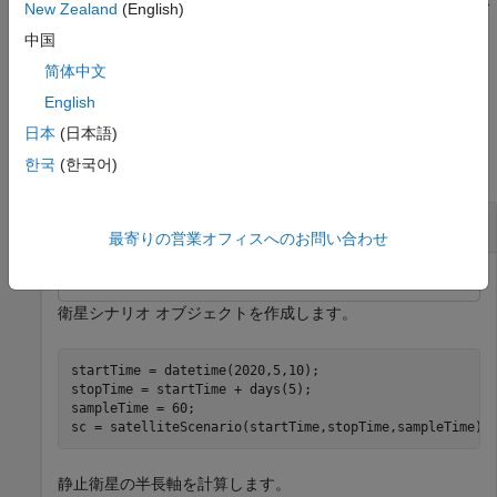
使用して
オブジェクトを追加します。各プロパティ
New Zealand
(English)
groundTrack
名を引用符で囲みます。
中国
简体中文
例
English
例
日本
(日本語)
한국
(한국어)
すべて折りたたむ
静止軌道上の衛星に地上トラックを追加する
最寄りの営業オフィスへのお問い合わせ
衛星シナリオ オブジェクトを作成します。
startTime = datetime(2020,5,10);

stopTime = startTime + days(5);

sampleTime = 60;                                      
sc = satelliteScenario(startTime,stopTime,sampleTime);
静止衛星の半長軸を計算します。