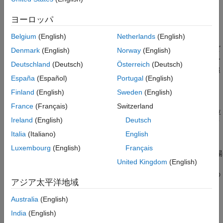
は、
内の各衛星の現在の位置に基づいて、
groundTrack(
)
sat
sat
地上軌跡の視覚化を追加します。地上トラックはシナリオ
ヨーロッパ
StartTime
から始まり、
StopTime
で終わります。地上軌跡の視
Belgium
(English)
Netherlands
(English)
覚化を構成するサンプル間の間隔は、シナリオ
によ
SampleTime
って決定されます。ビューアーが開いていない場合は、新しいビ
Denmark
(English)
Norway
(English)
ューアーが起動され、地上トラックが表示されます。ビューアー
Deutschland
(Deutsch)
Österreich
(Deutsch)
がすでに開いている場合は、地上トラックがそのビューアーに追
España
(Español)
Portugal
(English)
加されます。デフォルトでは、地上の軌跡は 2D で表示されま
す。
Finland
(English)
Sweden
(English)
France
(Français)
Switzerland
は、
内の各プラットフォームの現在の位
groundTrack(
)
pltf
pltf
Ireland
(English)
Deutsch
置に基づいて、地上の軌跡の視覚化を追加します。地上トラック
はシナリオ
StartTime
から始まり、
StopTime
で終わります。地
Italia
(Italiano)
English
上軌跡の視覚化を構成するサンプル間の間隔は、シナリオ
Luxembourg
(English)
Français
によって決定されます。ビューアーが開いていない場
SampleTime
United Kingdom
(English)
合は、新しいビューアーが起動され、地上トラックが表示されま
す。ビューアーがすでに開いている場合は、地上トラックがその
アジア太平洋地域
ビューアーに追加されます。デフォルトでは、地上の軌跡は 2D
で表示されます。
Australia
(English)
India
(English)
は、1 つ以上の名前と値のペアを
groundTrack(
___
,
)
Name=Value