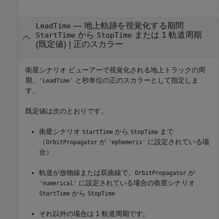
—
地上軌跡を視覚化する期間
LeadTime
から
または 1 軌道周期
StartTime
StopTime
(既定値) |
正のスカラー
衛星シナリオ ビューアーで視覚化される地上トラックの周
期。
と秒単位の正のスカラーとして指定しま
'LeadTime'
す。
既定値は次のとおりです。
衛星シナリオ
から
まで
StartTime
StopTime
（
が
に設定されている場
OrbitPropagator
'ephemeris'
合）
軌道が放物線または双曲線で、
が
OrbitPropagator
に設定されている場合の衛星シナリオ
'numerical'
から
StartTime
StopTime
それ以外の場合は 1 軌道周期です。