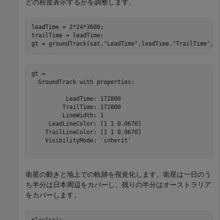
どの程度表示するかを調整します。
leadTime = 2*24*3600;                                 
trailTime = leadTime;

gt = groundTrack(sat,
"LeadTime"
,leadTime,
"TrailTime"
,t
gt = 

  GroundTrack with properties:

          LeadTime: 172800

         TrailTime: 172800

         LineWidth: 1

     LeadLineColor: [1 1 0.0670]

    TrailLineColor: [1 1 0.0670]

    VisibilityMode: 'inherit'

衛星の動きと地上での軌跡を視覚化します。衛星は一日のう
ち半分は日本周辺をカバーし、残りの半分はオーストラリア
をカバーします。