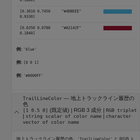
0.1880]
[0.3010 0.7450
"#4DBEEE"
0.9330]
[0.6350 0.0780
"#A2142F"
0.1840]
例:
'blue'
例:
[0 0 1]
例:
'#0000FF'
—
地上トラックライン履歴の
TrailLineColor
色
(既定値) |
RGB 3 成分
|
[1 0.5 0]
RGB triplet
|
|
string scalar of color name
character
vector of color name
地上トラックライン履歴の色。
と RGB ト
'TrailLineColor'