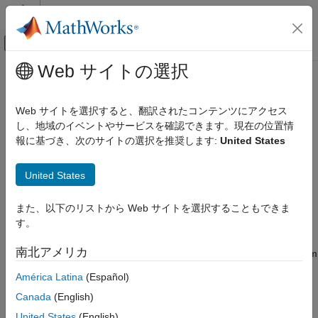
コンテンツへスキップ
MATLAB ヘルプ センター
オフキャンバス ナビゲーション メ
メインコンテンツ
Web サイトの選択
ドキュメンテーションのホーム
sim3d.maps.Map.download
航空宇宙、防衛
Web サイトを選択すると、翻訳されたコンテンツにアクセス
Download maps from the server
し、地域のイベントやサービスを確認できます。現在の位置情
Aerospace Blockset
Since R2022b
報に基づき、次のサイトの選択を推奨します:
United States
Visualization
collapse all in page
Aerospace Scenarios
United States
Syntax
sim3d.maps.Map.download
また、以下のリストから Web サイトを選択することもできま
ON THIS PAGE
sim3d.maps.Map.download(Scene)
す。
Description
Syntax
Description
南北アメリカ
downloads the map
from
sim3d.maps.Map.download(
)
Scene
Scene
Examples
the server.
América Latina
(Español)
Input Arguments
Version History
Canada
(English)
example
See Also
United States
(English)