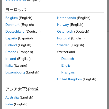
Examples
ヨーロッパ
collapse all
Belgium
(English)
Netherlands
(English)
Download Suburban Scene Map
Denmark
(English)
Norway
(English)
Deutschland
(Deutsch)
Österreich
(Deutsch)
This example shows how to download and access the
España
(Español)
Portugal
(English)
Suburban scene map from the
Simulation 3D Scene
Finland
(English)
Sweden
(English)
Configuration
block.
France
(Français)
Switzerland
To begin, check the maps available in the server.
Ireland
(English)
Deutsch
Italia
(Italiano)
English
sim3d.maps.Map.server
Luxembourg
(English)
Français
United Kingdom
(English)
        MapName                        Description     
アジア太平洋地域
    ________________    _______________________________
Australia
(English)
India
(English)