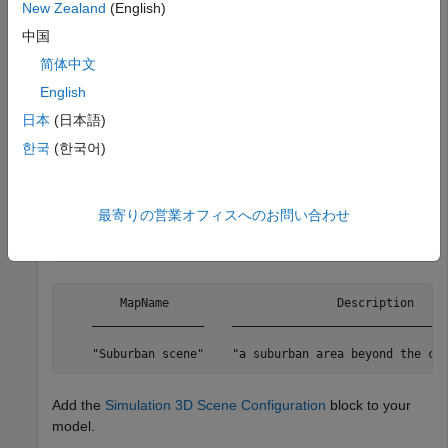
Download the Suburban scene from the server.
New Zealand
(English)
中国
sim3d.maps.Map.download(
'Suburban scene'
)
简体中文
English
Map is susccesfully downloaded and is up-to-date
日本
(日本語)
한국
(한국어)
Check if the downloaded maps are available in your local
machine.
最寄りの営業オフィスへのお問い合わせ
sim3d.maps.Map.local
        MapName                        Description     
    ________________    _______________________________
    "Suburban scene"    "a suburban area beyond the ci
Add the
Simulation 3D Scene Configuration
block to your
model.