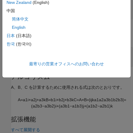
New Zealand
(English)
B
—
2番目のクロス積入力
3行1列のベクトル
中国
简体中文
English
Output
日本
(日本語)
すべて展開する
한국
(한국어)
C
—
クロス積
3行1列のベクトル
最寄りの営業オフィスへのお問い合わせ
アルゴリズム
A、B、C を計算するために使用される式は次のとおりです。
A
=
a
1
i
+
a
2
j
+
a
3
k
B
=
b
1
i
+
b
2
j
+
b
3
k
C
=
A
×
B
=
|
i
j
k
a
1
a
2
a
3
b
1
b
2
b
3
|
=
(
a
2
b
3
−
a
3
b
2
)
i
+
(
a
3
b
1
−
a
1
b
3
)
j
+
(
a
1
b
2
−
a
2
b
1
)
k
拡張機能
すべて展開する