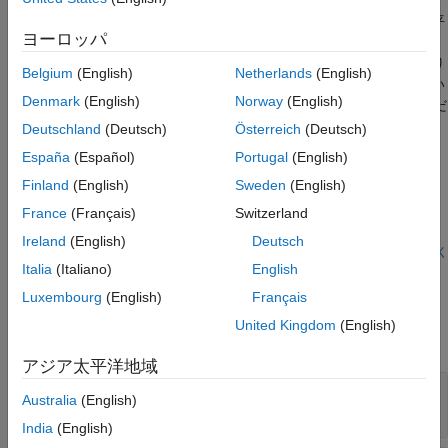
バージョン履歴
(またはベクトル積) を計算します。ブロックは、
A
と
B
を含む平
ヨーロッパ
参考
面に垂直な方向に 3 番目のベクトル
C
を生成します。その大き
さは、
A
と
B
の長さとそれらの間の角度の正弦の積に等しくなり
Belgium
(English)
Netherlands
(English)
ます。
C
の方向は、
A
から
B
への回転において右手の法則に従い
Denmark
(English)
Norway
(English)
ます。関連する方程式については、
アルゴリズム
を参照してくだ
さい。
Deutschland
(Deutsch)
Österreich
(Deutsch)
España
(Español)
Portugal
(English)
例
Finland
(English)
Sweden
(English)
測定されたレートからの四元数推定
France
(Français)
Switzerland
四元数を推定し、方程式をモデル化します。
Ireland
(English)
Deutsch
スクリプトを開く
Italia
(Italiano)
English
端子
Luxembourg
(English)
Français
入力
United Kingdom
(English)
すべて展開する
アジア太平洋地域
A
—
最初のクロス積入力
Australia
(English)
3行1列のベクトル
India
(English)