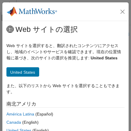
コンテンツへスキップ
MATLAB ヘルプ センター
オフキャンバス ナビゲーション メ
メインコンテンツ
Web サイトの選択
ドキュメンテーションのホーム
このページは機械翻訳を使用して翻訳されました。最新版の英語
を参照するには、ここをクリックします。
航空宇宙、防衛
Web サイトを選択すると、翻訳されたコンテンツにアクセス
し、地域のイベントやサービスを確認できます。現在の位置情
3x3 Cross Product
Aerospace Blockset
報に基づき、次のサイトの選択を推奨します:
United States
標準ワークフロー手順
座標系
2つの3行1列のベクトルのクロス積を計算する
United States
数学演算
このページをすべて展開する
3x3 Cross Product
また、以下のリストから Web サイトを選択することもできま
ライブラリ:
す。
項目一覧
Aerospace Blockset / Utilities / Math
説明
南北アメリカ
Operations
例
América Latina
(Español)
端子
説明
アルゴリズム
Canada
(English)
拡張機能
United States
(English)
3x3 Cross Product
ブロックは、2 つのベクトル
A
と
B
の外積