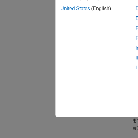
United States
(English)
5G 
En
F
要
は
で
I
が
I
Ma
シ
く
が
Ul
用
ま
ョ