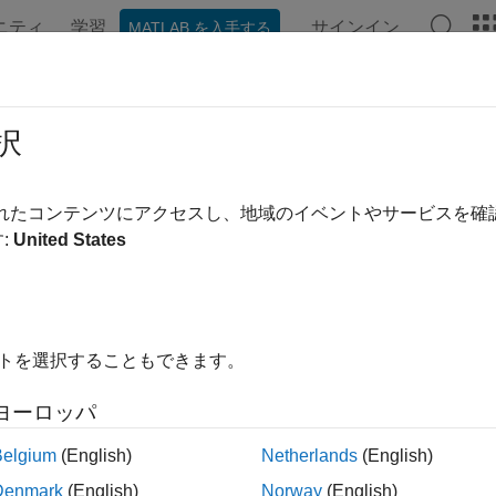
ニティ
学習
サインイン
MATLAB を入手する
ンテーション
例
関数
ブロック
アプリ
ビデオ
New Radio とは
択
 Radio (NR) は、一般に第 5 世代または 5G と呼ばれる
されたコンテンツにアクセスし、地域のイベントやサービスを
。
:
United States
R の前身は GSM、UMTS、および LTE であり、それぞれ第 2 世代 (
ロジーとも呼ばれます。GSM では主に音声通話が可能になりまし
スにより、高データ レートかつ高効率のモバイル ブロードバ
イトを選択することもできます。
NR は LTE の延長線上にあり、モバイル ブロードバンドにお
ヨーロッパ
現するものです。しかし、
"ネットワーク化社会"
の需要に応える
範疇にとどまりません。5G NR の主な要件は、いつでも、
Belgium
(English)
Netherlands
(English)
することです。
Denmark
(English)
Norway
(English)