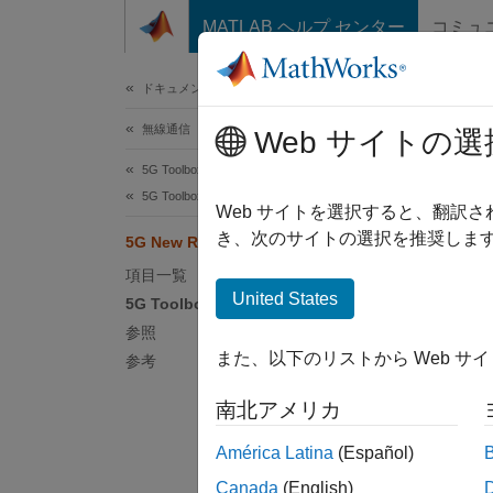
コンテンツへスキップ
MATLAB ヘルプ センター
コミュ
ドキュメ
ドキュメンテーションのホーム
無線通信
5G 
Web サイトの選
5G Toolbox
5G Toolbox 入門
New
Web サイトを選択すると、翻訳
スです
き、次のサイトの選択を推奨します
5G New Radio とは
項目一覧
5G N
United States
5G Toolbox のスコープ
テクノ
参照
フェイ
また、以下のリストから Web サ
参考
5G 
南北アメリカ
率を実
接続の
América Latina
(Español)
可能に
Canada
(English)