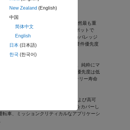
New Zealand
(English)
類されます。
中国
ューマンセントリックな通信に対応する依然最も重
简体中文
課題があります。たとえば、ホット スポットで
English
容量のニーズが要件となります。広域カバレッジ
れ、データ レートとユーザー密度の要件優先度
日本
(日本語)
한국
(한국어)
リオは、多数の接続デバイスを特徴とする、純粋にマ
アプリケーションのデータ レート要件優先度は低
接続密度、低コスト、および長いバッテリー寿命
このシナリオは、低レイテンシ、信頼性、および高可
シンタイプ通信 (C-MTC) の両方をカバーし
、自動運転車、ミッションクリティカルなアプリケーシ
。