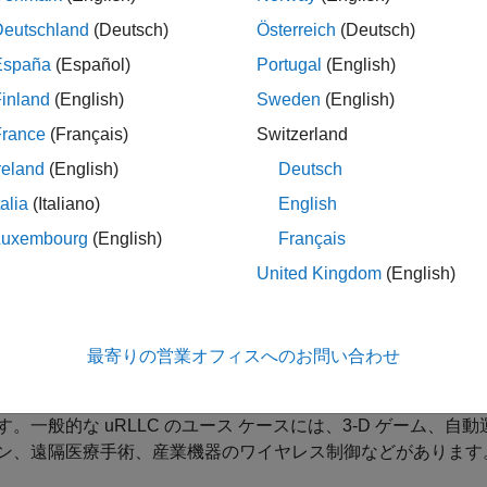
Deutschland
(Deutsch)
Österreich
(Deutsch)
NR を推進する幅広いユース ケースは、3 つの主なシナリオに分
España
(Español)
Portugal
(English)
hanced mobile broadband
(eMBB) — このシナリオは、ヒ
inland
(English)
Sweden
(English)
な使用シナリオです。eMBB のユース ケースにはさまざまな
France
(Français)
Switzerland
、より高いデータ レート、より高いユーザー密度、および大
は、可動性とシームレスなユーザー エクスペリエンスが強調さ
reland
(English)
Deutsch
低くなります。
talia
(Italiano)
English
Luxembourg
(English)
Français
ssive machine type communications
(mMTC) — このシナ
ンセントリックなユース ケースに対応します。通常、mMTC 
United Kingdom
(English)
なります。一方、このユース ケースでは、ローカルでの高い
求められます。
最寄りの営業オフィスへのお問い合わせ
tra reliable and low latency communications
(uRLLC) — 
性を必要とする、ヒューマンセントリックな通信とクリティカル マ
す。一般的な uRLLC のユース ケースには、3-D ゲーム
ン、遠隔医療手術、産業機器のワイヤレス制御などがあります