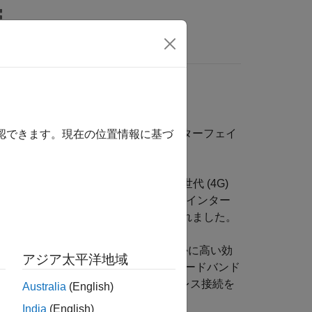
MATLAB Answers
次世代のモバイル通信をサポートする無線インターフェイ
確認できます。現在の位置情報に基づ
2G)、第 3 世代 (3G)、および第 4 世代 (4G)
た。UMTS と LTE の再設計されたインター
ンド接続が可能になり、徐々に改善されました。
いて、はるかに高いデータ レートとはるかに高い効
アジア太平洋地域
 5G NR のスコープはモバイル ブロードバンド
どこでも、誰でも、何に対してもワイヤレス接続を
Australia
(English)
India
(English)