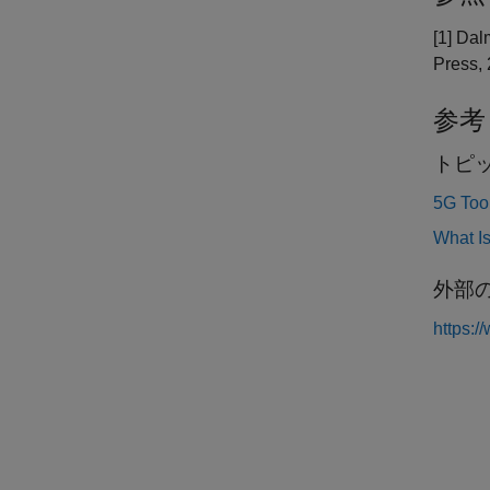
[1]
Dalm
Press, 
参考
トピ
5G T
What I
外部の
https:/