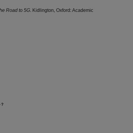
he Road to 5G
. Kidlington, Oxford: Academic
か？