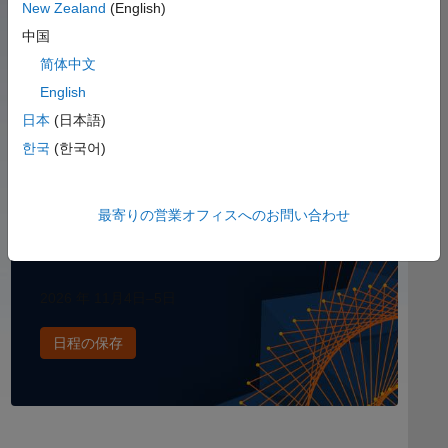
New Zealand
(English)
2026年10月13日–14日 | オンライン
中国
简体中文
日程の保存
English
日本
(日本語)
한국
(한국어)
パネルナビゲーション
最寄りの営業オフィスへのお問い合わせ
2026 年 11月4日–5日
日程の保存