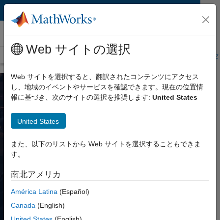
コンテンツへスキップ
MATLAB および Simulink イベント
Web サイトの選択
概要
今後のイベント
イベントの講演資料
オンデマンド Web 
Web サイトを選択すると、翻訳されたコンテンツにアクセス
し、地域のイベントやサービスを確認できます。現在の位置情
報に基づき、次のサイトの選択を推奨します:
United States
MATLAB および Simulink イベン
ト
United States
MathWorks のイベントに参加いただくことで、新製品や新機
また、以下のリストから Web サイトを選択することもできま
能に関する情報が得られるほか、同業者から MATLAB と
す。
Simulink の活用方法を聞いたり、プロジェクトに直接適用で
きる革新的な手法を知ることができます。
南北アメリカ
América Latina
(Español)
イベントを検索
Canada
(English)
United States
(English)