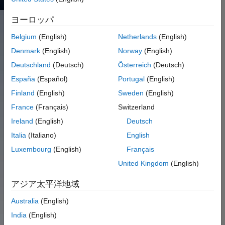
ヨーロッパ
Belgium
(English)
Netherlands
(English)
パネルナビゲーション
Denmark
(English)
Norway
(English)
Deutschland
(Deutsch)
Österreich
(Deutsch)
España
(Español)
Portugal
(English)
Finland
(English)
Sweden
(English)
France
(Français)
Switzerland
Ireland
(English)
Deutsch
詳細を見る
Italia
(Italiano)
English
Luxembourg
(English)
Français
United Kingdom
(English)
アジア太平洋地域
パネルナビゲーション
Australia
(English)
India
(English)