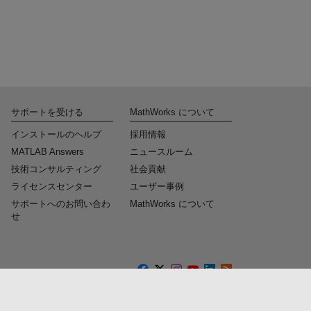
サポートを受ける
MathWorks について
インストールのヘルプ
採用情報
MATLAB Answers
ニュースルーム
技術コンサルティング
社会貢献
ライセンスセンター
ユーザー事例
サポートへのお問い合わ
MathWorks について
せ