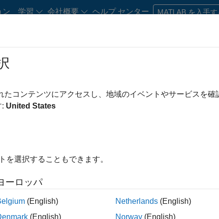
ョン
学習
会社概要
ヘルプ センター
MATLAB を入手
ベント
択
デマンド Web セミナー
されたコンテンツにアクセスし、地域のイベントやサービスを
イベントの講演資料を検索
:
United States
ks 業界カンファレンスの基調講演、一般セッション、パネル ディ
イトを選択することもできます。
ヨーロッパ
Belgium
(English)
Netherlands
(English)
Denmark
(English)
Norway
(English)