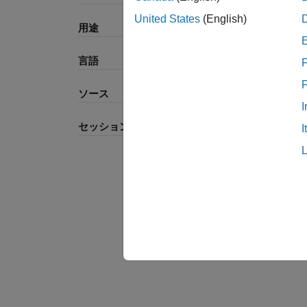
United States
(English)
用途
言語
F
ソース
I
セッションの種類
I