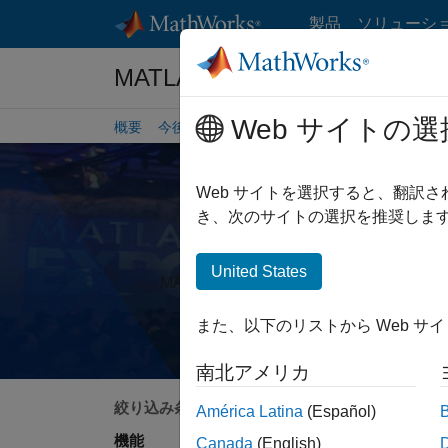
コンテンツへスキップ
製品
ソリューシ
MATLAB および Simulink イ
Web サイトの選
概要
今後のイベント
イベントの講演資料
オン
Web サイトを選択すると、翻訳
き、次のサイトの選択を推奨します
United States
MATLAB EXPO や MathWor
また、以下のリストから Web サ
南北アメリカ
絞り込み条件
検索
América Latina
(Español)
機能
Canada
(English)