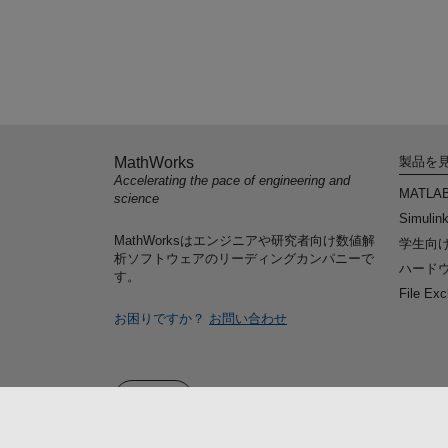
MathWorks
製品を
Accelerating the pace of engineering and
MATLA
science
Simulin
MathWorksはエンジニアや研究者向け数値解
学生向
析ソフトウェアのリーディングカンパニーで
ハードウ
す。
File Ex
お困りですか？
お問い合わせ
Web サイトの選択
日本