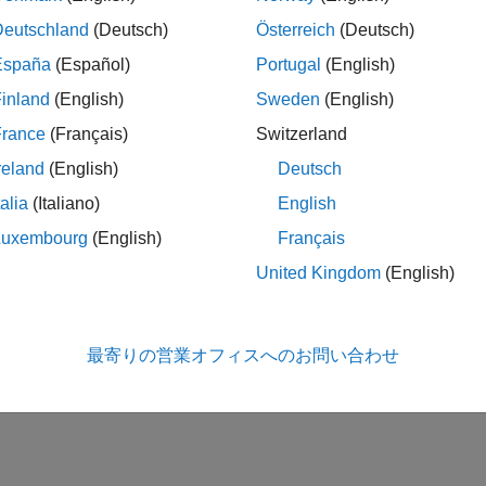
Deutschland
(Deutsch)
Österreich
(Deutsch)
España
(Español)
Portugal
(English)
inland
(English)
Sweden
(English)
France
(Français)
Switzerland
reland
(English)
Deutsch
talia
(Italiano)
English
Luxembourg
(English)
Français
United Kingdom
(English)
最寄りの営業オフィスへのお問い合わせ