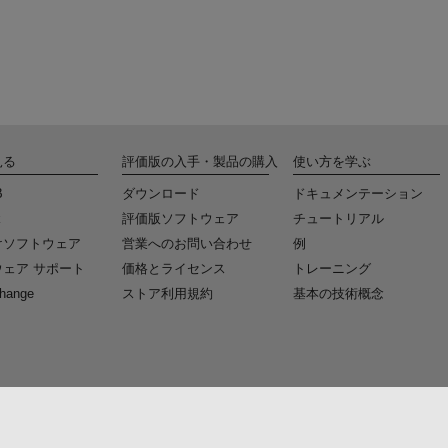
見る
評価版の入手・製品の購入
使い方を学ぶ
B
ダウンロード
ドキュメンテーション
k
評価版ソフトウェア
チュートリアル
けソフトウェア
営業へのお問い合わせ
例
ェア サポート
価格とライセンス
トレーニング
change
ストア利用規約
基本の技術概念