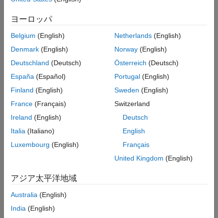
並べ替え
ヨーロッパ
Belgium
(English)
Netherlands
(English)
Denmark
(English)
Norway
(English)
Deutschland
(Deutsch)
Österreich
(Deutsch)
España
(Español)
Portugal
(English)
Finland
(English)
Sweden
(English)
France
(Français)
Switzerland
Ireland
(English)
Deutsch
Italia
(Italiano)
English
Luxembourg
(English)
Français
United Kingdom
(English)
アジア太平洋地域
Australia
(English)
India
(English)