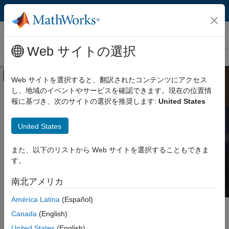
コンテンツへスキップ
MATLAB/Simulink 関連書籍
Web サイトの選択
関連書籍トップページ
検索
Book Program に参加する
オフキャンバス ナビゲーション メ
Web サイトを選択すると、翻訳されたコンテンツにアクセス
し、地域のイベントやサービスを確認できます。現在の位置情
カテゴリー別
MATLAB および Simulink 関
報に基づき、次のサイトの選択を推奨します:
United States
連書籍を検索
製品
United States
言語
理論、実際の例、演習を解説する書籍を見つける
また、以下のリストから Web サイトを選択することもできま
ことができます。
す。
南北アメリカ
América Latina
(Español)
メインコンテンツ
検索
Canada
(English)
検索
United States
(English)