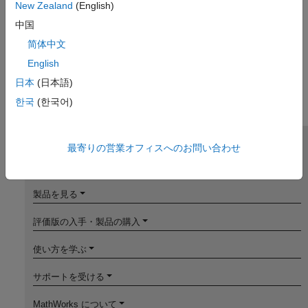
New Zealand
(English)
中国
简体中文
English
日本
(日本語)
한국
(한국어)
最寄りの営業オフィスへのお問い合わせ
MathWorks
Accelerating the pace of engineering and science
製品を見る
評価版の入手・製品の購入
使い方を学ぶ
サポートを受ける
MathWorks について