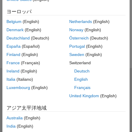
UP NEXT
ヨーロッパ
RELATED VIDEOS
Belgium
(English)
Netherlands
(English)
View more related videos
Denmark
(English)
Norway
(English)
Deutschland
(Deutsch)
Österreich
(Deutsch)
España
(Español)
Portugal
(English)
Finland
(English)
Sweden
(English)
France
(Français)
Switzerland
Ireland
(English)
Deutsch
MathWorks
Italia
(Italiano)
English
Accelerating the pace of engineering and science
Luxembourg
(English)
Français
United Kingdom
(English)
製品を見る
アジア太平洋地域
評価版の入手・製品の購入
Australia
(English)
使い方を学ぶ
India
(English)