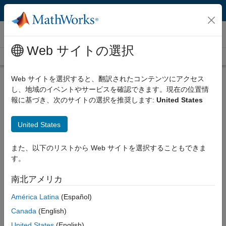
コンテンツへスキップ
ビデオ
Web サイトの選択
Videos Home
Search
Play
Vi
5:38
Web サイトを選択すると、翻訳されたコンテンツにアクセス
し、地域のイベントやサービスを確認できます。現在の位置情
Description
報に基づき、次のサイトの選択を推奨します:
United States
Video
Introduction to Image Acquisition
United States
Toolbox
また、以下のリストから Web サイトを選択することもできま
Published: 3 Jan 2012
す。
南北アメリカ
Related Resources
América Latina
(Español)
Canada
(English)
Feedback
United States
(English)