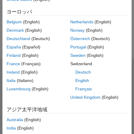
ヨーロッパ
Belgium
(English)
Netherlands
(English)
Denmark
(English)
Norway
(English)
Deutschland
(Deutsch)
Österreich
(Deutsch)
España
(Español)
Portugal
(English)
Finland
(English)
Sweden
(English)
France
(Français)
Switzerland
MathWorks
Ireland
(English)
Deutsch
Accelerating the pace of engineering and science
Italia
(Italiano)
English
製品を見る
Luxembourg
(English)
Français
United Kingdom
(English)
評価版の入手・製品の購入
アジア太平洋地域
使い方を学ぶ
Australia
(English)
サポートを受ける
India
(English)