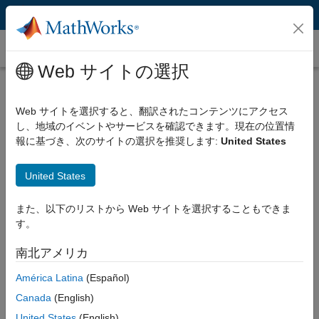
コンテンツへスキップ
以前のリリース
Web サイトの選択
以前のリリースの概要:
Web サイトを選択すると、翻訳されたコンテンツにアクセス
Release 2024b
し、地域のイベントやサービスを確認できます。現在の位置情
Release 2024a
報に基づき、次のサイトの選択を推奨します:
United States
Release 2023b
Release 2023a
United States
Release 2022b
また、以下のリストから Web サイトを選択することもできま
Release 2022a
す。
ドキュメンテーションのアーカイブを表示
南北アメリカ
América Latina
(Español)
Canada
(English)
United States
(English)