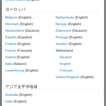
Intended Use
ヨーロッパ
Intended Use
Standard
Belgium
(English)
Netherlands
(English)
Startups
Denmark
(English)
Norway
(English)
Academic
Student
Deutschland
(Deutsch)
Österreich
(Deutsch)
Home
España
(Español)
Portugal
(English)
Finland
(English)
Sweden
(English)
France
(Français)
Switzerland
License Term
Ireland
(English)
Deutsch
License Term
Annual
Italia
(Italiano)
English
Perpetual
Luxembourg
(English)
Français
United Kingdom
(English)
アジア太平洋地域
Australia
(English)
Not sure what you need? We offer other license
options.
India
(English)