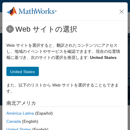
コンテンツへスキップ
価格とライセンス
Web サイトの選択
Web サイトを選択すると、翻訳されたコンテンツにアクセス
MATLAB の価格
し、地域のイベントやサービスを確認できます。現在の位置情
報に基づき、次のサイトの選択を推奨します:
United States
MATLAB の個人使用、商用利用、または教育や学術研究での利用な
United States
ど、お客様のニーズに合わせた MATLAB ライセンスをご用意してい
ます。
また、以下のリストから Web サイトを選択することもできま
す。
南北アメリカ
América Latina
(Español)
Canada
(English)
Select license details to see the price
United States
(English)