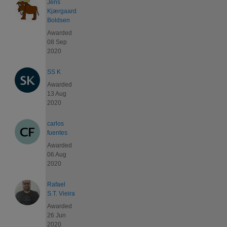
Jens
Kjærgaard
Boldsen
Awarded
08 Sep
2020
SS K
Awarded
13 Aug
2020
carlos
fuentes
Awarded
06 Aug
2020
Rafael
S.T. Vieira
Awarded
26 Jun
2020