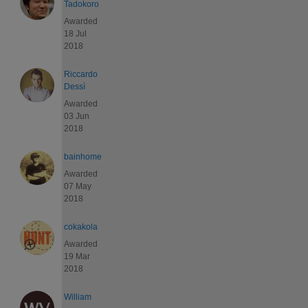
Tadokoro
Awarded
18 Jul
2018
Riccardo
Dessì
Awarded
03 Jun
2018
bainhome
Awarded
07 May
2018
cokakola
Awarded
19 Mar
2018
William