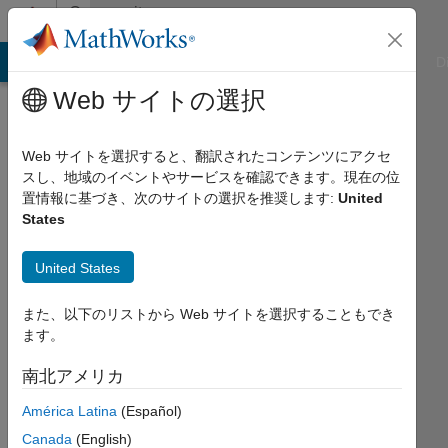
コンテンツへスキップ
Community
Profile
ATLAB Answers
File Exchange
Cody
AI Chat Playground
D
Web サイトの選択
Badges
Web サイトを選択すると、翻訳されたコンテンツにアクセ
Cody
スし、地域のイベントやサービスを確認できます。現在の位
置情報に基づき、次のサイトの選択を推奨します:
United
Matrix
States
Manipulation
II Master
United States
また、以下のリストから Web サイトを選択することもでき
ます。
89
badge
南北アメリカ
オ
ー
América Latina
(Español)
ナ
Canada
(English)
ー