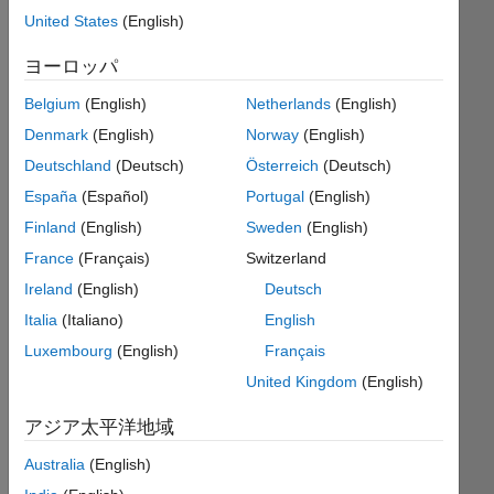
United States
(English)
ヨーロッパ
保
存
Belgium
(English)
Netherlands
(English)
Denmark
(English)
Norway
(English)
Matrix
Deutschland
(Deutsch)
Österreich
(Deutsch)
Manipulation
España
(Español)
Portugal
(English)
II
Finland
(English)
Sweden
(English)
Master
France
(Français)
Switzerland
Solve
Ireland
(English)
Deutsch
all
Italia
(Italiano)
English
the
Luxembourg
(English)
Français
problems
in
United Kingdom
(English)
Matrix
Manipulation
アジア太平洋地域
II
Australia
(English)