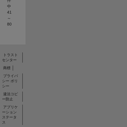
件
中
41
～
80
トラスト
センター
商標
プライバ
シー ポリ
シー
違法コピ
ー防止
アプリケ
ーション
ステータ
ス