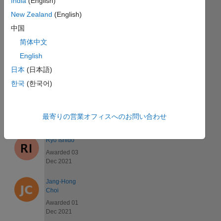
India
(English)
Recent
Earners
New Zealand
(English)
中国
88
简体中文
件
中
English
41
日本
(日本語)
～
한국
(한국어)
80
Daigo
Awarded 16
最寄りの営業オフィスへのお問い合わせ
Jan 2022
Ryo Ishido
Awarded 03
Dec 2021
Jang-Hong
Choi
Awarded 01
Dec 2021