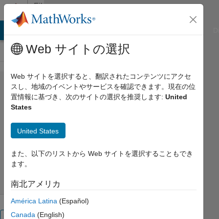
コンテンツへスキップ
File
Exchange
ATLAB Answers
File Exchange
Cody
AI Chat Playground
D
Web サイトの選択
Web サイトを選択すると、翻訳されたコンテンツにアクセ
printtable(content,
スし、地域のイベントやサービスを確認できます。現在の位
置情報に基づき、次のサイトの選択を推奨します:
United
Name, Value)
States
United States
Print character table in custom format.
brayantz
バージョン 1.2.0.0
(5.37 KB)
また、以下のリストから Web サイトを選択することもでき
ます。
ダウンロード: 100 件
0.00/5
(0)
2018/3/21
南北アメリカ
América Latina
(Español)
Canada
(English)
概要