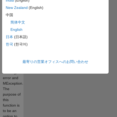
India
(English)
delimiters,
corners
New Zealand
(English)
and
中国
borders.
简体中文
Also can
save the
English
result as a
日本
(日本語)
charcater
한국
(한국어)
array to be
used with
functions:
fprintf,
最寄りの営業オフィスへのお問い合わせ
sprintf,
warning,
error and
MException.
The
purpose of
this
function is
to be an
option to