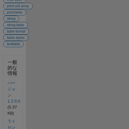
print cell array
print table
string
string table
table format
table styles
texttable
一般
的な
情報
バー
ジョ
ン
1.2.0.0
(5.37
KB)
ライ
セン