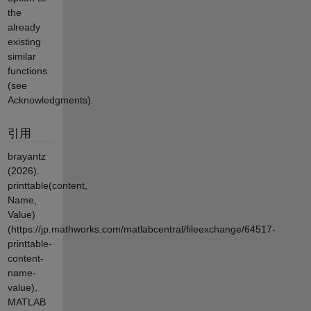
the
already
existing
similar
functions
(see
Acknowledgments).
引用
brayantz
(2026).
printtable(content,
Name,
Value)
(https://jp.mathworks.com/matlabcentral/fileexchange/64517-
printtable-
content-
name-
value),
MATLAB