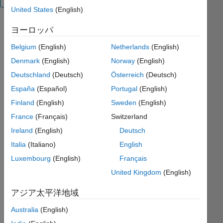
United States
(English)
This
ヨーロッパ
function is
Belgium
(English)
Netherlands
(English)
usefull to
display
Denmark
(English)
Norway
(English)
matrices in
Deutschland
(Deutsch)
Österreich
(Deutsch)
the screen
España
(Español)
Portugal
(English)
as a report
with
Finland
(English)
Sweden
(English)
diferent
France
(Français)
Switzerland
'styles'.
Ireland
(English)
Deutsch
You can
specify
Italia
(Italiano)
English
column
Luxembourg
(English)
Français
and rows
United Kingdom
(English)
variable
names,
アジア太平洋地域
aligment,
padding
Australia
(English)
spaces,