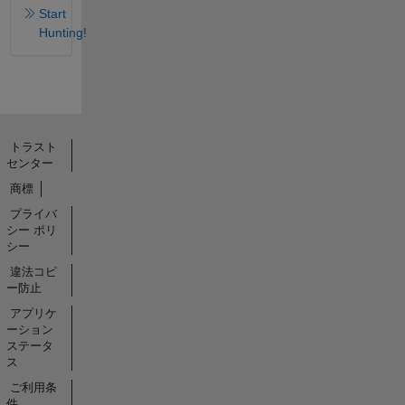
Start
Hunting!
トラスト
センター
商標
プライバ
シー ポリ
シー
違法コピ
ー防止
アプリケ
ーション
ステータ
ス
ご利用条
件