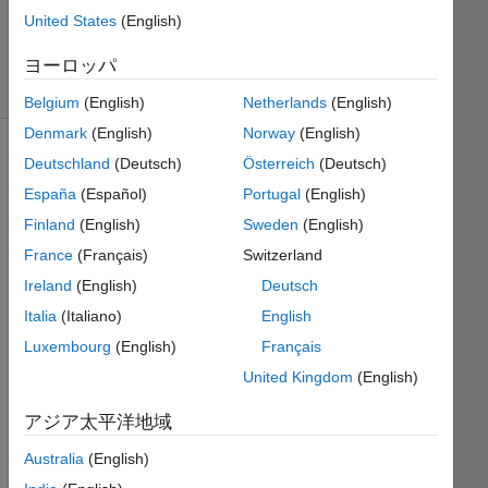
Dailami
United States
(English)
353
solvers
ヨーロッパ
6 likes
Belgium
(English)
Netherlands
(English)
Denmark
(English)
Norway
(English)
Deutschland
(Deutsch)
Österreich
(Deutsch)
España
(Español)
Portugal
(English)
Remove
the
Finland
(English)
Sweden
(English)
row
France
(Français)
Switzerland
that
Ireland
(English)
Deutsch
contain
the
Italia
(Italiano)
English
min
Luxembourg
(English)
Français
value
United Kingdom
(English)
in
the
アジア太平洋地域
matrix?
If
Australia
(English)
you