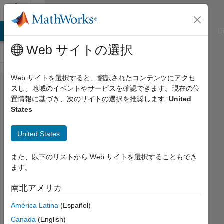
コンテンツへスキップ
Cody
ATLAB Answers
File Exchange
Cody
AI Chat Playground
D
Web サイトの選択
Web サイトを選択すると、翻訳されたコンテンツにアクセ
Problem
スし、地域のイベントやサービスを確認できます。現在の位
置情報に基づき、次のサイトの選択を推奨します:
United
59606.
States
Remove
a
United States
specific
また、以下のリストから Web サイトを選択することもでき
row with
ます。
min
南北アメリカ
value
América Latina
(Español)
Zaid Al-
Canada
(English)