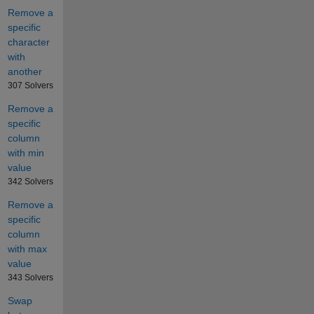
Remove a
specific
character
with
another
307 Solvers
Remove a
specific
column
with min
value
342 Solvers
Remove a
specific
column
with max
value
343 Solvers
Swap