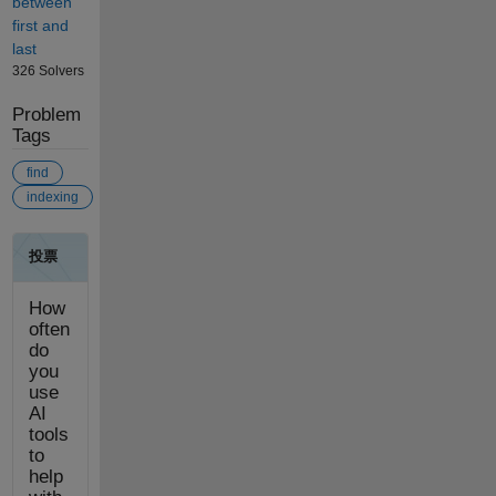
between
first and
last
326 Solvers
Problem
Tags
find
indexing