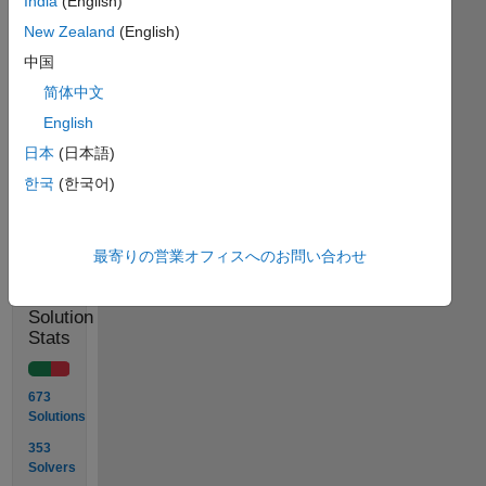
India
(English)
like
New Zealand
(English)
the
problem,
中国
please
简体中文
give
English
it a
like:)
日本
(日本語)
한국
(한국어)
Solve
最寄りの営業オフィスへのお問い合わせ
Solution
Stats
673
Solutions
353
Solvers