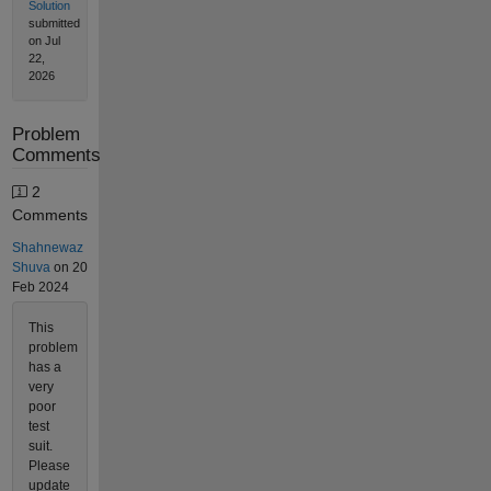
Solution
submitted
on Jul
22,
2026
Problem
Comments
2
Comments
Shahnewaz
Shuva
on 20
Feb 2024
This
problem
has a
very
poor
test
suit.
Please
update