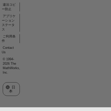
違法コピ
ー防止
アプリケ
ーション
ステータ
ス
ご利用条
件
Contact
Us
© 1994-
2026 The
MathWorks,
Inc.
Web サイトの選択
日
本