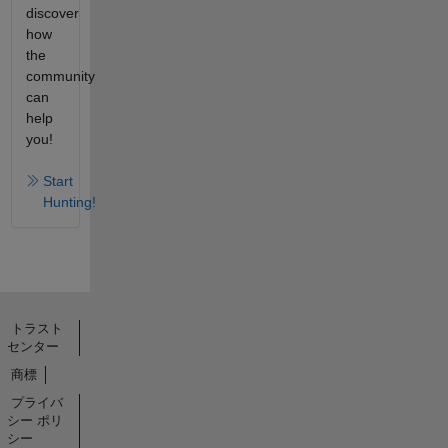
discover
how
the
community
can
help
you!
Start
Hunting!
トラスト
センター
商標
プライバ
シー ポリ
シー