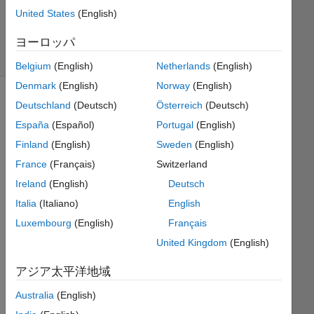
Dailami
United States
(English)
387
solvers
ヨーロッパ
9 likes
Belgium
(English)
Netherlands
(English)
Denmark
(English)
Norway
(English)
Deutschland
(Deutsch)
Österreich
(Deutsch)
España
(Español)
Portugal
(English)
Remove
the
Finland
(English)
Sweden
(English)
row
France
(Français)
Switzerland
that
Ireland
(English)
Deutsch
contain
the
Italia
(Italiano)
English
max
Luxembourg
(English)
Français
value
United Kingdom
(English)
in
the
アジア太平洋地域
matrix?
If
Australia
(English)
you