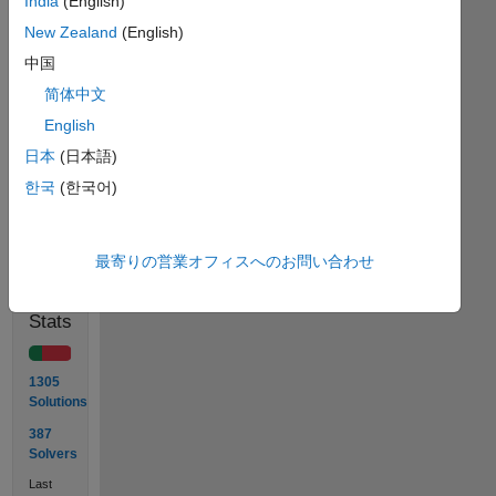
India
(English)
like
New Zealand
(English)
the
problem,
中国
please
简体中文
like
English
it
:)
日本
(日本語)
한국
(한국어)
Solve
最寄りの営業オフィスへのお問い合わせ
Solution
Stats
1305
Solutions
387
Solvers
Last