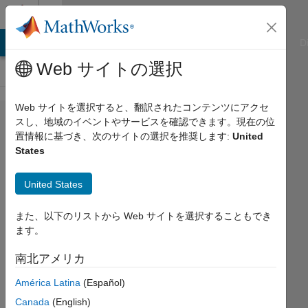
コンテンツへスキップ
Cody
ATLAB Answers
File Exchange
Cody
AI Chat Playground
D
Web サイトの選択
Web サイトを選択すると、翻訳されたコンテンツにアクセ
Problem
スし、地域のイベントやサービスを確認できます。現在の位
置情報に基づき、次のサイトの選択を推奨します:
United
59601.
States
Remove
a
United States
specific
また、以下のリストから Web サイトを選択することもでき
row with
ます。
max
南北アメリカ
value
América Latina
(Español)
Zaid Al-
Canada
(English)