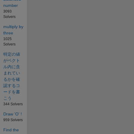
number
3093
Solvers
multiply by
three
1025
Solvers
特定の値
がベクト
ル内に含
まれてい
るかを確
認するコ
ードを書
こう
344 Solvers
Draw 'O' !
959 Solvers
Find the