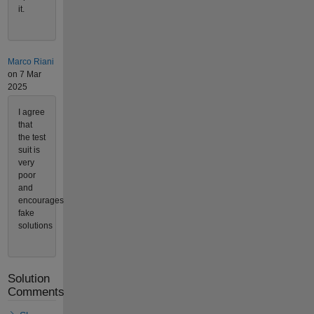
it.
Marco Riani
on 7 Mar
2025
I agree
that
the test
suit is
very
poor
and
encourages
fake
solutions
Solution
Comments