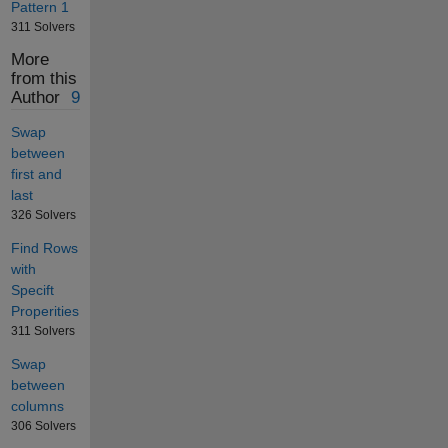
Pattern 1
311 Solvers
More
from this
Author
9
Swap
between
first and
last
326 Solvers
Find Rows
with
Specift
Properities
311 Solvers
Swap
between
columns
306 Solvers