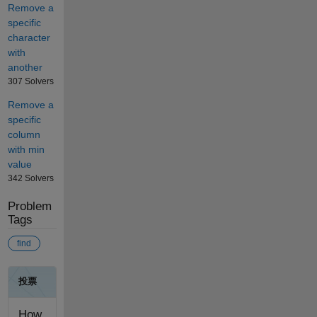
Remove a
specific
character
with
another
307 Solvers
Remove a
specific
column
with min
value
342 Solvers
Problem
Tags
find