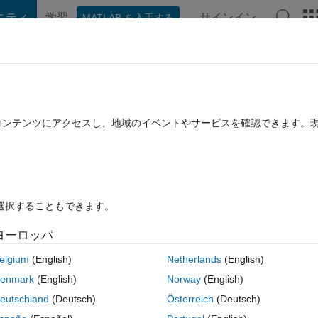
ニティ
学習
サインイン
MATLAB を入手する
hat Playground
Discussions
Contests
Blogs
Post
More
rs
More
Help
tido
たコンテンツにアクセスし、地域のイベントやサービスを確認できます。
を選択することもできます。
ヨーロッパ
o é composto apenas do mesmo inteiro
elgium
(English)
Netherlands
(English)
enmark
(English)
Norway
(English)
eutschland
(Deutsch)
Österreich
(Deutsch)