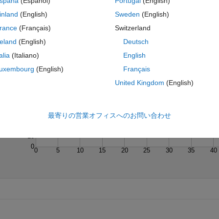
spaña
(Español)
Portugal
(English)
inland
(English)
Sweden
(English)
rance
(Français)
Switzerland
reland
(English)
Deutsch
talia
(Italiano)
English
Last 200 Solutions
uxembourg
(English)
Français
70
United Kingdom
(English)
60
50
40
30
最寄りの営業オフィスへのお問い合わせ
20
10
0
0
5
10
15
20
25
30
35
40