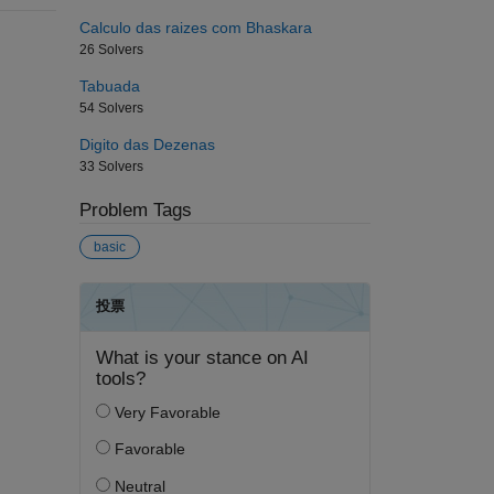
Calculo das raizes com Bhaskara
26 Solvers
Tabuada
54 Solvers
Digito das Dezenas
33 Solvers
Problem Tags
basic