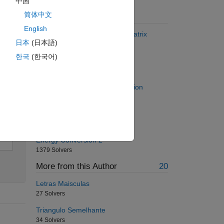
中国
Solve
简体中文
Suggested Problems
English
Sum of diagonal of a square matrix
日本
(日本語)
1645 Solvers
한국
(한국어)
Do you like your boss?
646 Solvers
Matlab Basics II - Unit Conversion
182 Solvers
metre to feet converter
276 Solvers
Energy Conversion 2
1379 Solvers
More from this Author
20
Letras Maisculas
27 Solvers
Triangulo Semelhante
34 Solvers