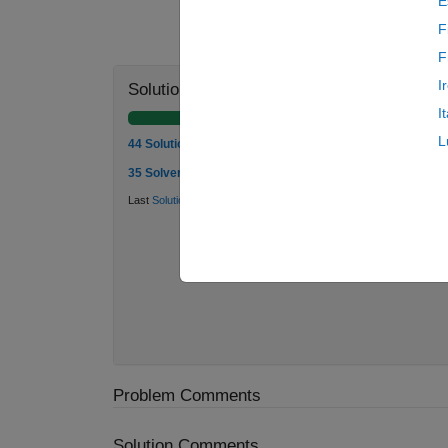
E
F
F
I
Solution Stats
I
L
44 Solutions
35 Solvers
Last
Solution
submitted on Jun 02, 2026
Problem Comments
Solution Comments