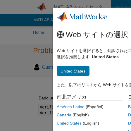
コンテンツへスキップ
MATLAB ヘルプ センター
コミュ
MATLAB Answers
File Exchange
Cody
AI C
Home
Problem Groups
Problems
Playe
Web サイトの選択
Problem 55860. Número Repe
Web サイトを選択すると、翻訳され
選択を推奨します:
United States
1 likes
Gustavo Oliveira
35 solvers
United States
また、以下のリストから Web サイト
南北アメリカ
Dado um número inteiro N, verifique se o númer
América Latina
(Español)
B
VerificaRepetido(123) = false;
VerificaRepetido(111) = true;
Canada
(English)
D
United States
(English)
D