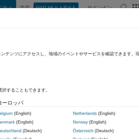
ニティ
学習
サインイン
MATLAB を入手する
hat Playground
Discussions
Contests
Blogs
Post
More
rs
More
Help
s Number
たコンテンツにアクセスし、地域のイベントやサービスを確認できます。
を選択することもできます。
ヨーロッパ
elgium
(English)
Netherlands
(English)
enmark
(English)
Norway
(English)
ressed as the sum of two positive cubes in two different ways.
eutschland
(Deutsch)
Österreich
(Deutsch)
tegers which can be expressed as the sum of two positive cubes in two 