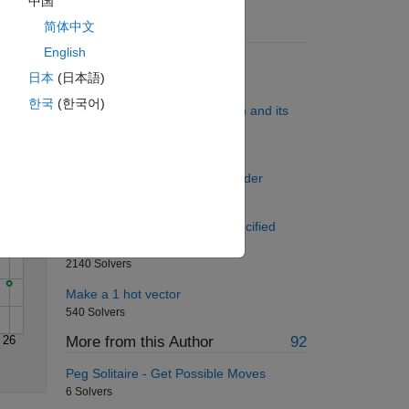
中国
简体中文
Suggested Problems
English
Duplicates
Solve
日本
(日本語)
2424 Solvers
한국
(한국어)
Rosenbrock's Banana Function and its
derivatives
167 Solvers
Arrange vector in ascending order
835 Solvers
Split a string into chunks of specified
length
2140 Solvers
Make a 1 hot vector
540 Solvers
26
More from this Author
92
Peg Solitaire - Get Possible Moves
6 Solvers