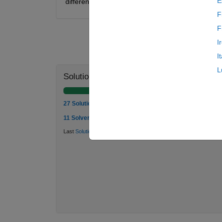
E
different ways.
F
F
I
I
L
Solution Stats
27 Solutions
11 Solvers
Last
Solution
submitted on Aug 05, 2026