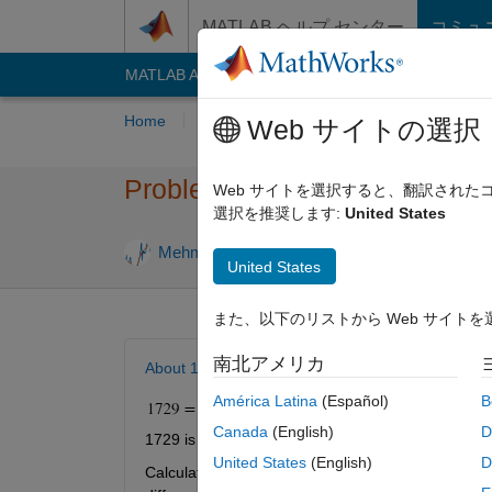
コンテンツへスキップ
MATLAB ヘルプ センター
コミュ
MATLAB Answers
File Exchange
Cody
AI C
Home
Problem Groups
Problems
Playe
Web サイトの選択
Problem 54089. Ramanujan'
Web サイトを選択すると、翻訳され
選択を推奨します:
United States
0 likes
Mehmet OZC
11 solvers
United States
また、以下のリストから Web サイト
南北アメリカ
About 1729
América Latina
(Español)
B
Canada
(English)
D
1729 is the first positive integer which can be exp
United States
(English)
D
Calculate the second, third, fourth ... positive in