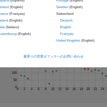
spaña
(Español)
Portugal
(English)
inland
(English)
Sweden
(English)
rance
(Français)
Switzerland
reland
(English)
Deutsch
talia
(Italiano)
English
uxembourg
(English)
Français
United Kingdom
(English)
Last 200 Solutions
250
最寄りの営業オフィスへのお問い合わせ
200
150
100
50
0
0
2
4
6
8
10
12
14
16
18
20
22
24