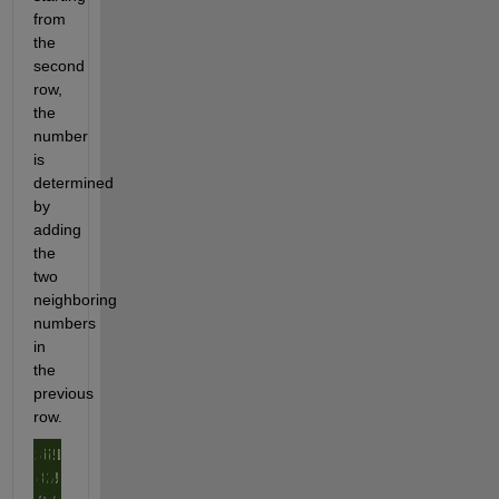
from 
the 
second 
row, 
the 
number 
is 
determined 
by 
adding 
the 
two 
neighboring 
numbers 
in 
the 
previous 
row.