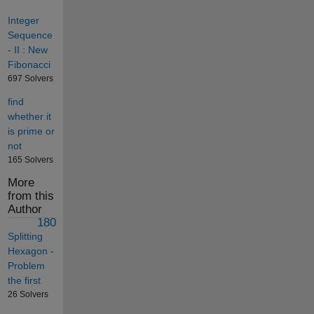
Integer
Sequence
- II : New
Fibonacci
697 Solvers
find
whether it
is prime or
not
165 Solvers
More
from this
Author
180
Splitting
Hexagon -
Problem
the first
26 Solvers