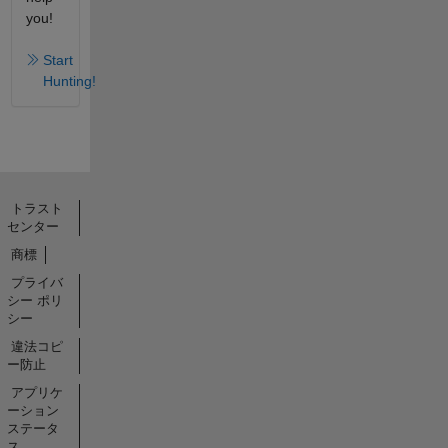
you!
Start
Hunting!
トラスト
センター
商標
プライバ
シー ポリ
シー
違法コピ
ー防止
アプリケ
ーション
ステータ
ス