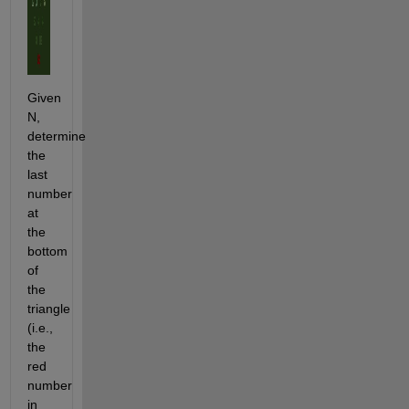
Given 
N, 
determine 
the 
last 
number 
at 
the 
bottom 
of 
the 
triangle 
(i.e., 
the 
red 
number 
in 