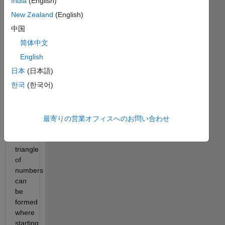
India
(English)
the 
first 
New Zealand
(English)
N 
中国
odd 
简体中文
numbers 
(where 
English
N is 
日本
(日本語)
greater 
한국
(한국어)
than 
1), 
the 
following 
最寄りの営業オフィスへのお問い合わせ
upside-
down 
triangle 
of 
numbers 
can 
be 
formed 
where 
starting 