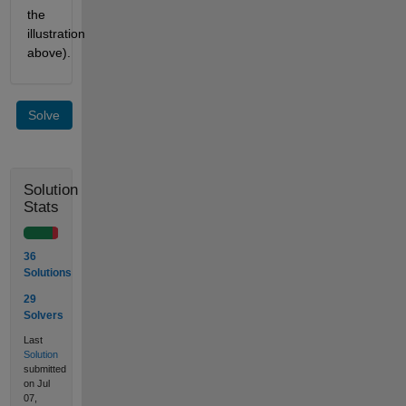
the 
illustration 
above).
Solve
Solution
Stats
36
Solutions
29
Solvers
Last
Solution
submitted
on Jul
07,