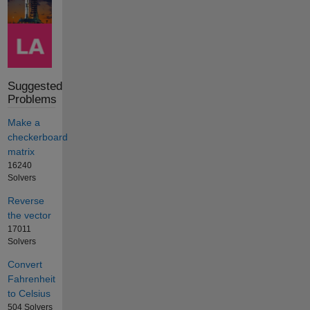
Suggested
Problems
Make a
checkerboard
matrix
16240
Solvers
Reverse
the vector
17011
Solvers
Convert
Fahrenheit
to Celsius
504 Solvers