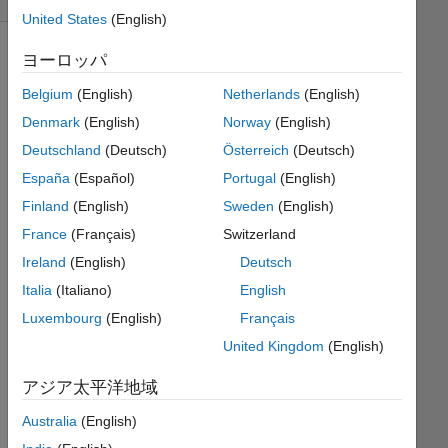
United States
(English)
ヨーロッパ
Belgium
(English)
Netherlands
(English)
Borrowing 
the 
Denmark
(English)
Norway
(English)
idea 
Deutschland
(Deutsch)
Österreich
(Deutsch)
from 
España
(Español)
Portugal
(English)
Pascal 
Triangle, 
Finland
(English)
Sweden
(English)
the 
France
(Français)
Switzerland
following 
Ireland
(English)
Deutsch
operation 
can 
Italia
(Italiano)
English
be 
Luxembourg
(English)
Français
performed. 
United Kingdom
(English)
Starting 
with 
アジア太平洋地域
an 
array 
Australia
(English)
of 