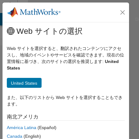
コンテンツへスキップ
Cody
ATLAB Answers
File Exchange
Cody
AI Chat Playground
D
Web サイトの選択
Web サイトを選択すると、翻訳されたコンテンツにアクセ
Problem
スし、地域のイベントやサービスを確認できます。現在の位
置情報に基づき、次のサイトの選択を推奨します:
United
50073.
States
Number
Puzzles
United States
- 021
また、以下のリストから Web サイトを選択することもでき
ます。
Doddy
Kastanya
南北アメリカ
29
América Latina
(Español)
solvers
Canada
(English)
2 likes