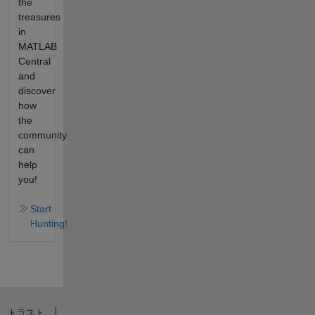
the
treasures
in
MATLAB
Central
and
discover
how
the
community
can
help
you!
Start
Hunting!
トラスト