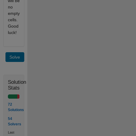
will be
no
empty
cells.
Good
luck!
Solve
Solution
Stats
72
Solutions
54
Solvers
Last