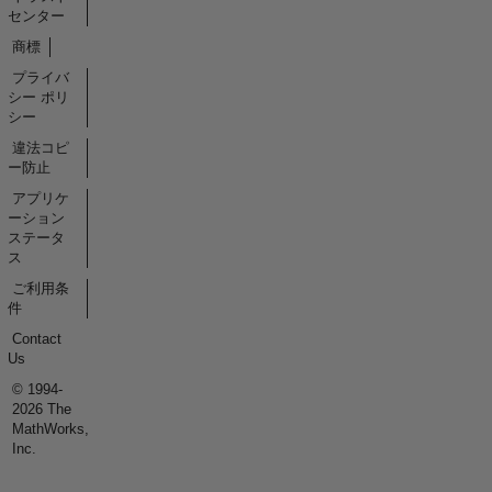
センター
商標
プライバ
シー ポリ
シー
違法コピ
ー防止
アプリケ
ーション
ステータ
ス
ご利用条
件
Contact
Us
© 1994-
2026 The
MathWorks,
Inc.