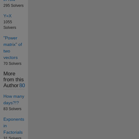
295 Solvers
Y=X
1055
Solvers
"Power
matrix" of
two
vectors
70 Solvers
More
from this
Author
80
How many
days?!?
83 Solvers
Exponents
in
Factorials
31 Solvers