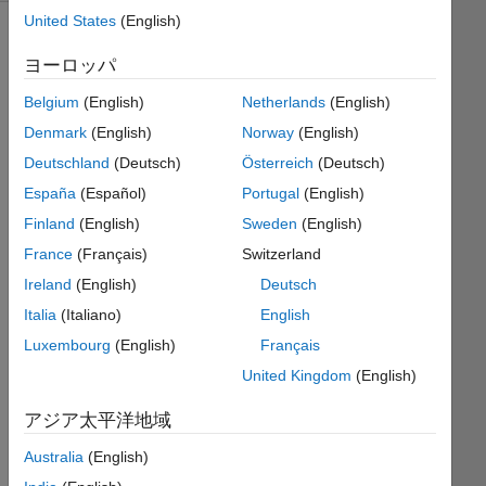
United States
(English)
ヨーロッパ
You
are
Belgium
(English)
Netherlands
(English)
given
Denmark
(English)
Norway
(English)
c,
Deutschland
(Deutsch)
Österreich
(Deutsch)
which
is a
España
(Español)
Portugal
(English)
1xN
Finland
(English)
Sweden
(English)
cell
France
(Français)
Switzerland
array,
and a
Ireland
(English)
Deutsch
and
Italia
(Italiano)
English
b,
Luxembourg
(English)
Français
which
are
United Kingdom
(English)
each
アジア太平洋地域
two
1xM
Australia
(English)
vectors.