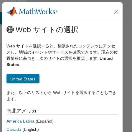
コンテンツへスキップ
Cody
ATLAB Answers
File Exchange
Cody
AI Chat Playground
D
Web サイトの選択
Web サイトを選択すると、翻訳されたコンテンツにアクセ
Problem
スし、地域のイベントやサービスを確認できます。現在の位
置情報に基づき、次のサイトの選択を推奨します:
United
42783.
States
Accessing
values in
United States
a cell
また、以下のリストから Web サイトを選択することもでき
ます。
James
南北アメリカ
54
solvers
América Latina
(Español)
1 likes
Canada
(English)