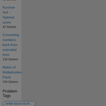
Kurchan
4x4 -
Optimal
score
42 Solvers
Converting
numbers
back from
extended
form
130 Solvers
Matrix of
Multiplication
Facts
154 Solvers
Problem
Tags
better way to do this?