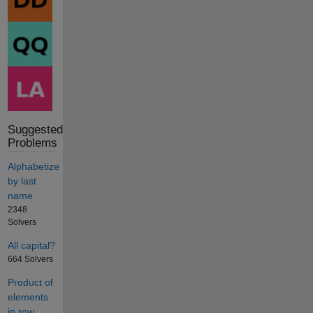
Suggested
Problems
Alphabetize
by last
name
2348
Solvers
All capital?
664 Solvers
Product of
elements
in row