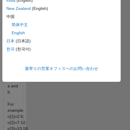
India
(English)
Your
job is
New Zealand
(English)
to
中国
give
简体中文
the
bth
English
value
日本
(日本語)
in the
한국
(한국어)
ath
cell
for
the
最寄りの営業オフィスへのお問い合わせ
entire
vectors
a and
b.
For
example
c{1}=2:6;
c{2}=7:12;
c{3}=13:18;