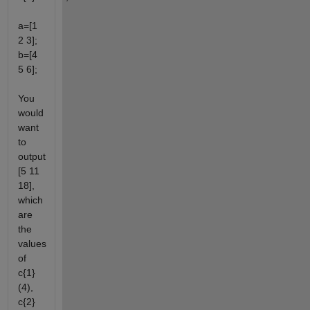
a=[1
2 3];
b=[4
5 6];
You
would
want
to
output
[5 11
18],
which
are
the
values
of
c{1}
(4),
c{2}