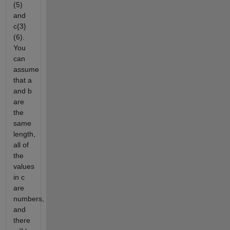
(5)
and
c{3}
(6).
You
can
assume
that a
and b
are
the
same
length,
all of
the
values
in c
are
numbers,
and
there