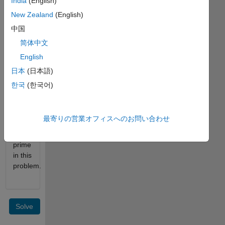
India
(English)
same,
New Zealand
(English)
and
return
中国
that
简体中文
de-
English
primed
array
日本
(日本語)
or
한국
(한국어)
matrix.
One
will be
最寄りの営業オフィスへのお問い合わせ
treated
as
prime
in this
problem.
Solve