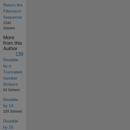
Return the
Fibonacci
Sequence
1542
Solvers
More
from this
Author
139
Divisible
by n,
Truncated-
number
Divisors
82 Solvers
Divisible
by 14
155 Solvers
Divisible
by 15