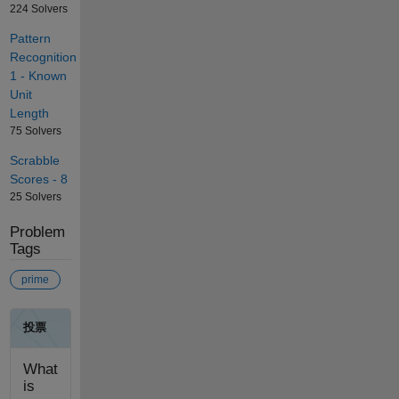
224 Solvers
Pattern
Recognition
1 - Known
Unit
Length
75 Solvers
Scrabble
Scores - 8
25 Solvers
Problem
Tags
prime