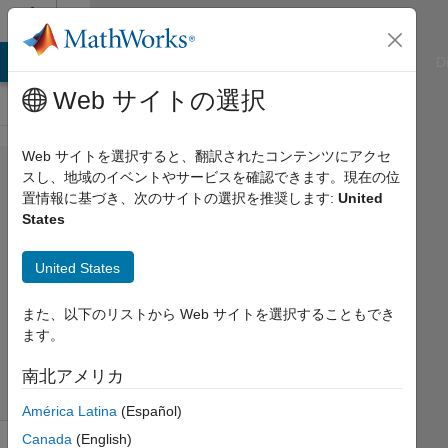
コンテンツへスキップ
Cody
ATLAB Answers
File Exchange
Cody
AI Chat Playground
D
Web サイトの選択
Web サイトを選択すると、翻訳されたコンテンツにアクセ
Problem
スし、地域のイベントやサービスを確認できます。現在の位
置情報に基づき、次のサイトの選択を推奨します:
United
42317.
States
De-
primed
United States
また、以下のリストから Web サイトを選択することもでき
goc3
ます。
175
solvers
南北アメリカ
2 likes
América Latina
(Español)
Canada
(English)