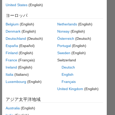
United States
(English)
Write
ヨーロッパ
a
function
Belgium
(English)
Netherlands
(English)
that
Denmark
(English)
Norway
(English)
will
multiply
Deutschland
(Deutsch)
Österreich
(Deutsch)
every
España
(Español)
Portugal
(English)
prime
Finland
(English)
Sweden
(English)
number
in the
France
(Français)
Switzerland
array
Ireland
(English)
Deutsch
or
Italia
(Italiano)
English
matrix
by
Luxembourg
(English)
Français
two,
United Kingdom
(English)
leaving
all
アジア太平洋地域
other
numbers
Australia
(English)
the