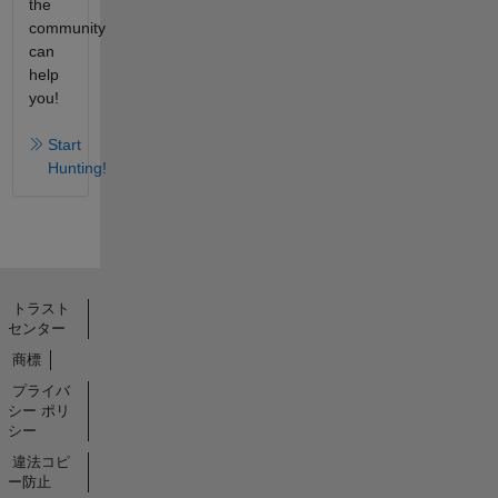
the
community
can
help
you!
Start
Hunting!
トラスト
センター
商標
プライバ
シー ポリ
シー
違法コピ
ー防止