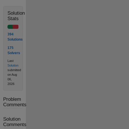
Solution
Stats
394
Solutions
175
Solvers
Last
Solution
submitted
on Aug
06,
2026
Problem
Comments
Solution
Comments