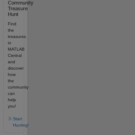
Community
Treasure
Hunt
Find
the
treasures
in
MATLAB
Central
and
discover
how
the
community
can
help
you!
Start
Hunting!