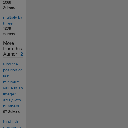
1069
Solvers
multiply by
three
1025
Solvers
More
from this
Author
2
Find the
position of
last
minimum
value in an
integer
array with
numbers
97 Solvers
Find nth
maximum