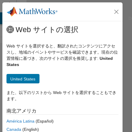
コンテンツへスキップ
Cody
ATLAB Answers
File Exchange
Cody
AI Chat Playground
D
Web サイトの選択
Web サイトを選択すると、翻訳されたコンテンツにアクセ
Problem
スし、地域のイベントやサービスを確認できます。現在の位
置情報に基づき、次のサイトの選択を推奨します:
United
1920.
States
Find the
position
United States
of first
また、以下のリストから Web サイトを選択することもでき
minimum
ます。
value in
南北アメリカ
an
integer
América Latina
(Español)
array
Canada
(English)