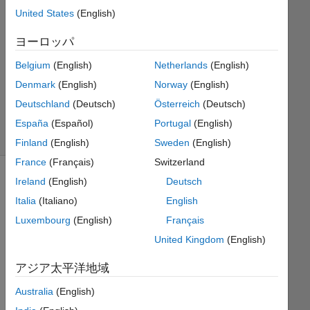
with
United States
(English)
numbers
ヨーロッパ
Belgium
(English)
Netherlands
(English)
Awadhesh
Denmark
(English)
Norway
(English)
Srivastava
Deutschland
(Deutsch)
Österreich
(Deutsch)
185
solvers
España
(Español)
Portugal
(English)
1 likes
Finland
(English)
Sweden
(English)
France
(Français)
Switzerland
Ireland
(English)
Deutsch
Italia
(Italiano)
English
If
Luxembourg
(English)
Français
United Kingdom
(English)
 x = [2 6 4 9 10 3 1 5 1]
アジア太平洋地域
the
the
Australia
(English)
output