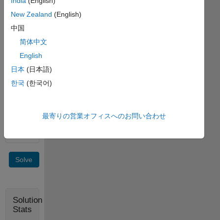
India
(English)
should
New Zealand
(English)
be 7,
because
中国
the
简体中文
first
English
minimum
value
日本
(日本語)
(1)
한국
(한국어)
lies at
the
7th
最寄りの営業オフィスへのお問い合わせ
position.
Solve
Solution
Stats