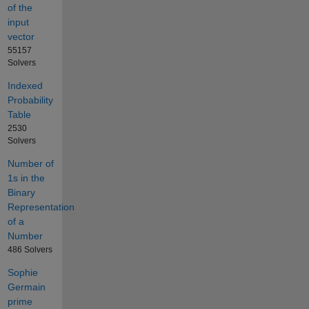
of the
input
vector
55157
Solvers
Indexed
Probability
Table
2530
Solvers
Number of
1s in the
Binary
Representation
of a
Number
486 Solvers
Sophie
Germain
prime