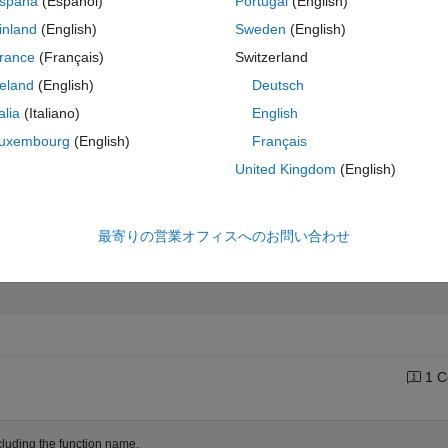
spaña
(Español)
Portugal
(English)
inland
(English)
Sweden
(English)
rance
(Français)
Switzerland
Last 200 Solutions
reland
(English)
Deutsch
80
talia
(Italiano)
English
60
uxembourg
(English)
Français
United Kingdom
(English)
40
20
最寄りの営業オフィスへのお問い合わせ
0
0
20
40
60
80
100
120
140
160
180
1 C
cluding the function name.