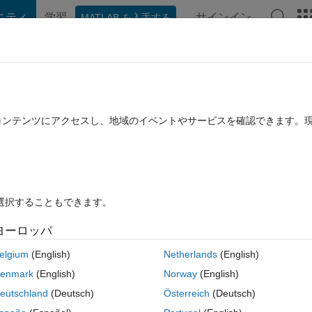
ニティ
学習
サインイン
MATLAB を入手する
hat Playground
Discussions
Contests
Blogs
Post
More
rs
More
Help
rm
たコンテンツにアクセスし、地域のイベントやサービスを確認できます。
を選択することもできます。
ヨーロッパ
using the 'norm' function.
elgium
(English)
Netherlands
(English)
enmark
(English)
Norway
(English)
eutschland
(Deutsch)
Österreich
(Deutsch)