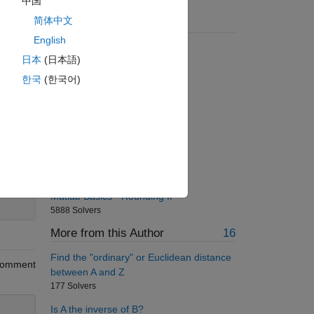
中国
简体中文
Suggested Problems
English
Column Removal
日本
(日本語)
28204 Solvers
한국
(한국어)
Related Vectors
214 Solvers
Length of a short side
8246 Solvers
Are you in XY plane?
185 Solvers
200
Matlab Basics - Rounding II
5888 Solvers
More from this Author
16
Find the "ordinary" or Euclidean distance
omment
between A and Z
177 Solvers
Is A the inverse of B?