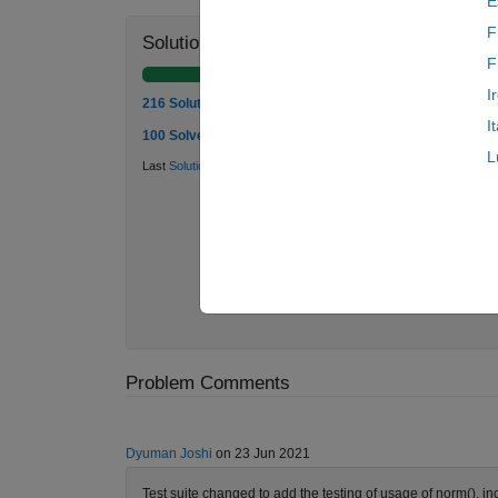
E
F
Solution Stats
F
I
216 Solutions
I
100 Solvers
L
Last
Solution
submitted on May 27, 2026
Problem Comments
Dyuman Joshi
on 23 Jun 2021
Test suite changed to add the testing of usage of norm(), in