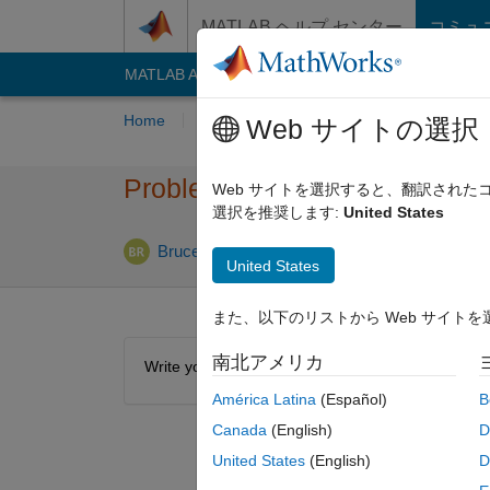
コンテンツへスキップ
MATLAB ヘルプ センター
コミュ
MATLAB Answers
File Exchange
Cody
AI C
Home
Problem Groups
Problems
Playe
Web サイトの選択
Problem 1520. Frobenius No
Web サイトを選択すると、翻訳され
選択を推奨します:
United States
1 likes
Bruce Raine
100 solvers
United States
また、以下のリストから Web サイト
南北アメリカ
Write your own version of Frobenius Norm without 
América Latina
(Español)
B
Canada
(English)
D
United States
(English)
D