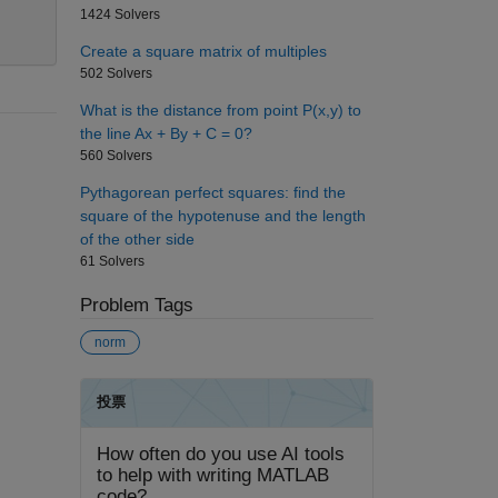
1424 Solvers
Create a square matrix of multiples
502 Solvers
What is the distance from point P(x,y) to
the line Ax + By + C = 0?
560 Solvers
Pythagorean perfect squares: find the
square of the hypotenuse and the length
of the other side
61 Solvers
Problem Tags
norm