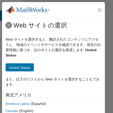
コンテンツへスキップ
Cody
ATLAB Answers
File Exchange
Cody
AI Chat Playground
D
Web サイトの選択
Web サイトを選択すると、翻訳されたコンテンツにアクセ
Problem
スし、地域のイベントやサービスを確認できます。現在の位
置情報に基づき、次のサイトの選択を推奨します:
United
1325.
States
Special
matrix
United States
また、以下のリストから Web サイトを選択することもでき
Dan
ます。
316
solvers
南北アメリカ
2 likes
América Latina
(Español)
Canada
(English)