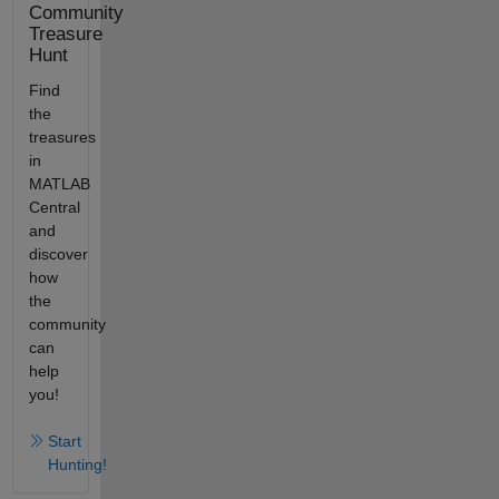
Community
Treasure
Hunt
Find
the
treasures
in
MATLAB
Central
and
discover
how
the
community
can
help
you!
Start
Hunting!