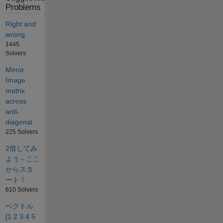
Problems
Right and
wrong
1445
Solvers
Mirror
Image
matrix
across
anti-
diagonal
225 Solvers
2倍してみ
よう - ここ
からスタ
ート！
610 Solvers
ベクトル
[1 2 3 4 5