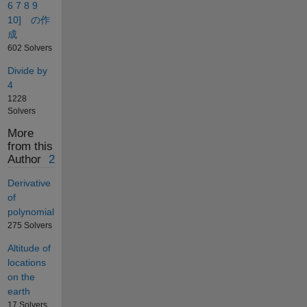
6 7 8 9
10] の作
成
602 Solvers
Divide by
4
1228
Solvers
More
from this
Author
2
Derivative
of
polynomial
275 Solvers
Altitude of
locations
on the
earth
17 Solvers