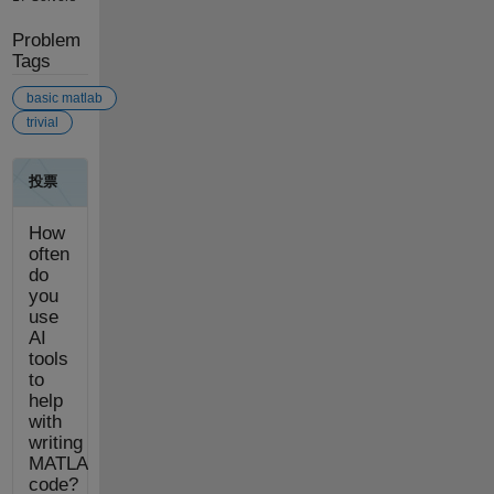
Problem
Tags
basic matlab
trivial