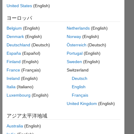
United States
(English)
Make
ヨーロッパ
a
square
Belgium
(English)
Netherlands
(English)
matrix
Denmark
(English)
Norway
(English)
with
this
Deutschland
(Deutsch)
Österreich
(Deutsch)
shape.
España
(Español)
Portugal
(English)
For
Finland
(English)
Sweden
(English)
n=4
France
(Français)
Switzerland
M =
Ireland
(English)
Deutsch
Italia
(Italiano)
English
     1     1     0     0

Luxembourg
(English)
Français
     1     0     1     0

     0     1     0     1

United Kingdom
(English)
     0     0     1     1
アジア太平洋地域
Australia
(English)
Solve