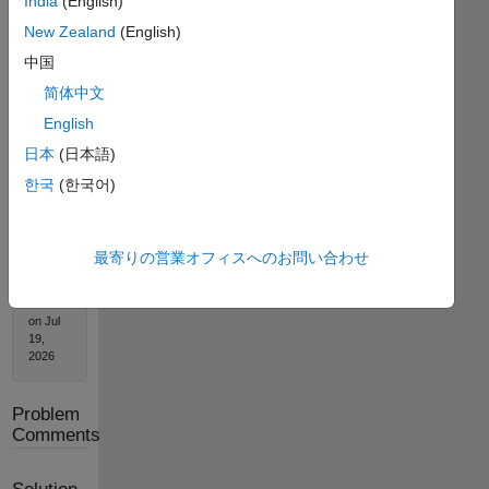
India
(English)
New Zealand
(English)
中国
Solution
简体中文
Stats
English
日本
(日本語)
588
한국
(한국어)
Solutions
316
Solvers
最寄りの営業オフィスへのお問い合わせ
Last
Solution
submitted
on Jul
19,
2026
Problem
Comments