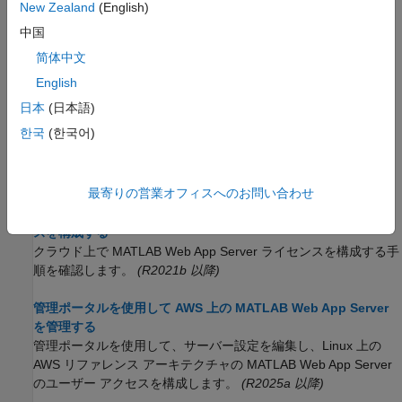
New Zealand
(English)
参照アーキテクチャを使用した AWS での MATLAB Web App
中国
Server の実行
简体中文
CloudFormation テンプレートを使用して、AWS に
MATLAB
Web App Server
をデプロイします。
English
日本
(日本語)
参照アーキテクチャを使用した Azure での MATLAB Web App
한국
(한국어)
Server の実行
®
ARM
テンプレートを使用して、Azure に
MATLAB Web App
Server
をデプロイします。
最寄りの営業オフィスへのお問い合わせ
クラウドで使用するために MATLAB Web App Server ライセン
スを構成する
クラウド上で
MATLAB Web App Server
ライセンスを構成する手
順を確認します。
(R2021b 以降)
管理ポータルを使用して AWS 上の MATLAB Web App Server
を管理する
管理ポータルを使用して、サーバー設定を編集し、Linux 上の
AWS リファレンス アーキテクチャの
MATLAB Web App Server
のユーザー アクセスを構成します。
(R2025a 以降)