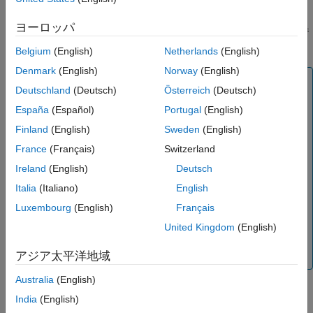
ッサ) プラットフォームで実行できます。
ヨーロッパ
製品要件については、
製品要件とプラットフォームの可用性
を参
照してください。
Belgium
(English)
Netherlands
(English)
Denmark
(English)
Norway
(English)
メモ
Deutschland
(Deutsch)
Österreich
(Deutsch)
MATLAB Web App Server
は、オープンなインターネット
España
(Español)
Portugal
(English)
ではなく、信頼できるイントラネット環境内でのみ実行さ
れるように設計されています。詳細については、
潜在的な
Finland
(English)
Sweden
(English)
リスク
を参照してください。
France
(Français)
Switzerland
Web アプリを作成するには、MATLAB と
MATLAB
Ireland
(English)
Deutsch
Compiler™
をインストールする必要があります。
Italia
(Italiano)
English
MATLAB のApp Designerを使用して設計されたアプリの
Luxembourg
(English)
Français
みを、サーバー上に Web アプリとして展開できます。サ
ーバーにデプロイするための Web アプリを作成する方法
United Kingdom
(English)
の詳細については、
Web アプリ
(MATLAB Compiler)
を参
照してください。
アジア太平洋地域
Australia
(English)
India
(English)
トピック