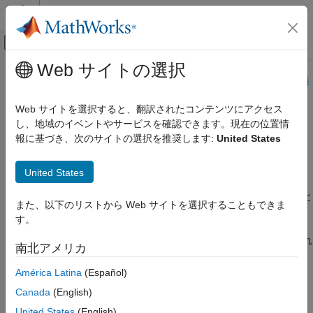
コンテンツへスキップ
MATLAB ヘルプ センター
オフキャンバス ナビゲーション メ
メインコンテンツ
Web サイトの選択
ドキュメンテーションのホーム
このページは機械翻訳を使用して翻訳されました。最新版の英語
を参照するには、ここをクリックします。
アプリケーションのデプロイ
Web サイトを選択すると、翻訳されたコンテンツにアクセス
し、地域のイベントやサービスを確認できます。現在の位置情
クラウドのデプロイ
MATLAB Web App Server
報に基づき、次のサイトの選択を推奨します:
United States
インストール
カテゴリ
®
MATLAB
Web App Server™
をクラウドにデプロイする
United States
MATLAB Web App Server
を使用すると、MATLAB アプリと
オンプレミスのインストール
®
Simulink
シミュレーションをインタラクティブな Web アプリと
クラウドのデプロイ
また、以下のリストから Web サイトを選択することもできま
®
してホストできます。AWS
を使用して、
MATLAB Web App
す。
®
Server
をクラウドにデプロイできます。MathWorks
は、
®
GitHub
上のリファレンス アーキテクチャを提供しており、これ
南北アメリカ
®
を使用して
MATLAB Web App Server
を AWS および Azure
に
デプロイできます。
América Latina
(Español)
Canada
(English)
®
®
®
サーバーは、Windows
、Linux
、および
macOS
(Intel
プロセ
United States
(English)