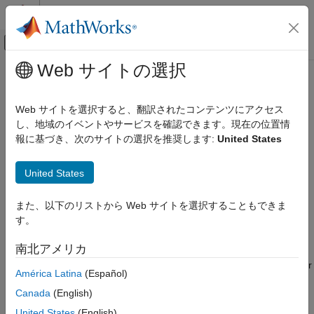
コンテンツへスキップ
MATLAB ヘルプ センター
オフキャンバス ナビゲーション メ
メインコンテンツ
Web サイトの選択
ドキュメンテーションのホーム
numfilterbanks
信号処理
Web サイトを選択すると、翻訳されたコンテンツにアクセス
Number of filter banks in wavelet image scattering network
し、地域のイベントやサービスを確認できます。現在の位置情
Wavelet Toolbox
報に基づき、次のサイトの選択を推奨します:
United States
AI for Signals and Images
collapse all in page
Working with Images
Syntax
United States
numfilterbanks
nfb = numfilterbanks(sf)
また、以下のリストから Web サイトを選択することもできま
ON THIS PAGE
Description
す。
Syntax
returns the number of filter banks in
= numfilterbanks(
)
nfb
sf
Description
南北アメリカ
the wavelet image scattering network,
. The number of filter
sf
Examples
banks in the network is equal to
ord
− 1 where
ord
is the number
América Latina
(Español)
Input Arguments
of scattering orders.
Version History
Canada
(English)
See Also
example
United States
(English)