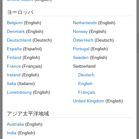
Examples
ヨーロッパ
collapse all
Belgium
(English)
Netherlands
(English)
Denmark
(English)
Norway
(English)
Number of Filter Banks in 2-D Wavelet
Deutschland
(Deutsch)
Österreich
(Deutsch)
Scattering Network
España
(Español)
Portugal
(English)
Finland
(English)
Sweden
(English)
France
(Français)
Switzerland
Calculate the number of filter banks for the default 2-D
Ireland
(English)
Deutsch
wavelet scattering network.
Italia
(Italiano)
English
Luxembourg
(English)
Français
sf = waveletScattering2
United Kingdom
(English)
sf = 

アジア太平洋地域
  waveletScattering2 with properties:

Australia
(English)
             ImageSize: [128 128]

       InvarianceScale: 64

India
(English)
          NumRotations: [6 6]
