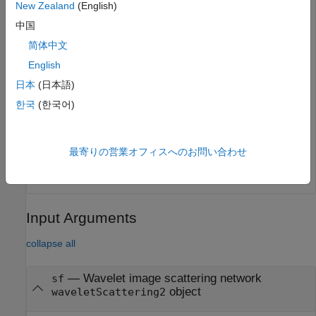
New Zealand
(English)
        QualityFactors: [1 1]

             Precision: 'single'

中国
    OversamplingFactor: 0

          OptimizePath: 1

简体中文
English
日本
(日本語)
Nfb = numfilterbanks(sf)
한국
(한국어)
Nfb = 

最寄りの営業オフィスへのお問い合わせ
Input Arguments
collapse all
—
Wavelet image scattering network
sf
object
waveletScattering2