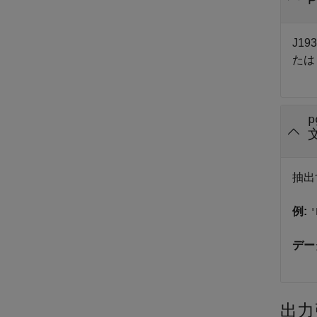
J1
た
p
抽出
例:
'
デー
出力