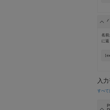
名前
に返
[e
入力
すべて
p