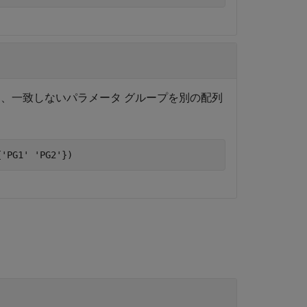
、一致しないパラメータ グループを別の配列
{
'PG1'
'PG2'
})