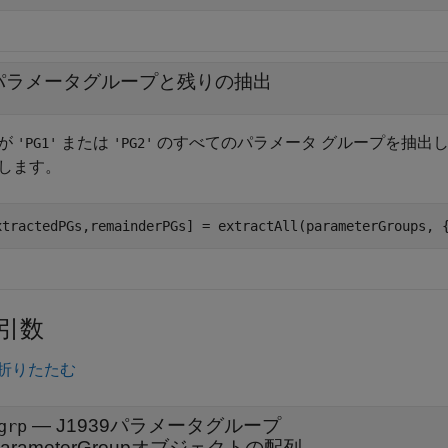
パラメータグループと残りの抽出
が
または
のすべてのパラメータ グループを抽出し
'PG1'
'PG2'
します。
xtractedPGs,remainderPGs] = extractAll(parameterGroups, 
引数
折りたたむ
—
J1939パラメータグループ
grp
ParameterGroupオブジェクトの配列