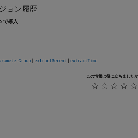
ジョン履歴
5b で導入
|
|
arameterGroup
extractRecent
extractTime
この情報は役に立ちました