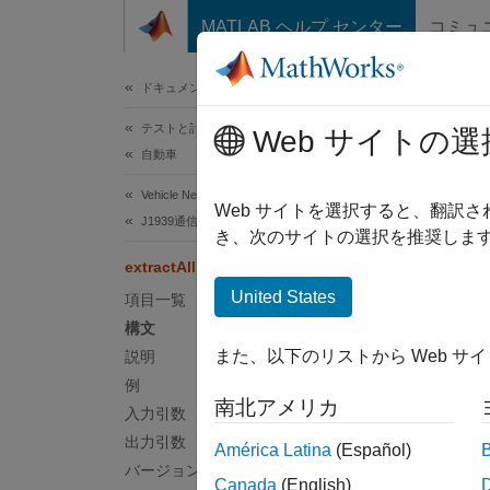
コンテンツへスキップ
MATLAB ヘルプ センター
コミュ
ドキュメ
ドキュメンテーションのホーム
テストと計測
Web サイトの選
このペ
自動車
extr
Vehicle Network Toolbox
Web サイトを選択すると、翻訳
J1939通信
き、次のサイトの選択を推奨します
指定さ
extractAll
United States
項目一覧
ページ
構文
構文
また、以下のリストから Web サ
説明
例
extrac
南北アメリカ
入力引数
[extra
説明
出力引数
América Latina
(Español)
バージョン履歴
Canada
(English)