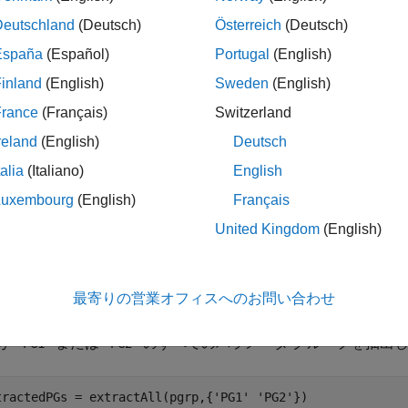
= extractAll(
,
)
pgname
edPGs
pgrp
pgname
Deutschland
(Deutsch)
Österreich
(Deutsch)
España
(Español)
Portugal
(English)
inland
(English)
Sweden
(English)
は、
で
,
] = extractAll(
,
)
pgname
tedPGs
remainderPGs
pgrp
pgname
プを含むパラメータ グループ配列
も返します。
remainder
France
(Français)
Switzerland
reland
(English)
Deutsch
talia
(Italiano)
English
Luxembourg
(English)
Français
United Kingdom
(English)
折りたたむ
パラメータグループの抽出
最寄りの営業オフィスへのお問い合わせ
が
または
のすべてのパラメータ グループを抽出
'PG1'
'PG2'
tractedPGs = extractAll(pgrp,{
'PG1'
'PG2'