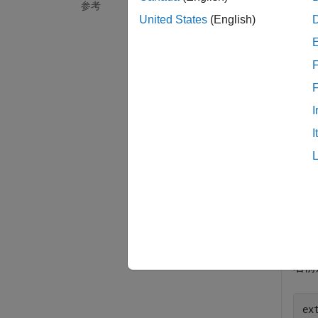
extract
参考
United States
(English)
例
F
[
extrac
グルー
I
例
I
例
すべて
名前
ex