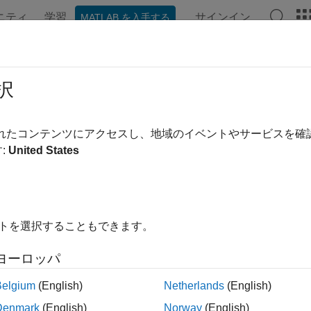
ニティ
学習
サインイン
MATLAB を入手する
ンテーション
例
関数
ブロック
アプリ
ビデオ
択
ージは機械翻訳を使用して翻訳されました。最新版の英語を参
actAll
されたコンテンツにアクセスし、地域のイベントやサービスを
:
United States
れたJ1939パラメータグループの発生
内をすべて折りたたむ
イトを選択することもできます。
tedPGs = extractAll(pgrp,pgname)
ヨーロッパ
ctedPGs,remainderPGs] = extractAll(pgrp,pgname)
Belgium
(English)
Netherlands
(English)
Denmark
(English)
Norway
(English)
は、名前が
に出現する