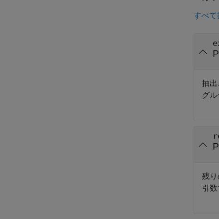
すべて
e
抽出
グル
r
残り
引数