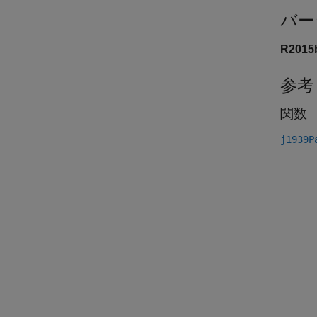
バー
R201
参考
関数
j1939P